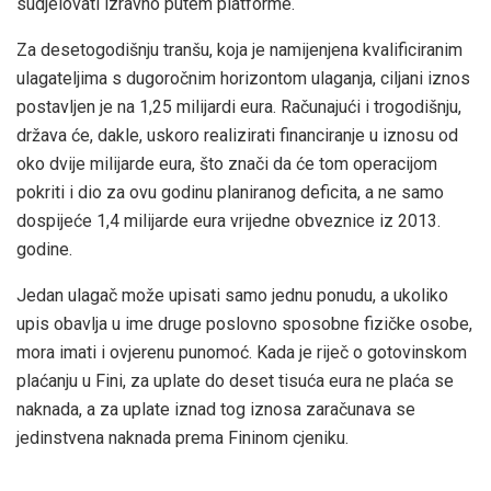
sudjelovati izravno putem platforme.
Za desetogodišnju tranšu, koja je namijenjena kvalificiranim
ulagateljima s dugoročnim horizontom ulaganja, ciljani iznos
postavljen je na 1,25 milijardi eura. Računajući i trogodišnju,
država će, dakle, uskoro realizirati financiranje u iznosu od
oko dvije milijarde eura, što znači da će tom operacijom
pokriti i dio za ovu godinu planiranog deficita, a ne samo
dospijeće 1,4 milijarde eura vrijedne obveznice iz 2013.
godine.
Jedan ulagač može upisati samo jednu ponudu, a ukoliko
upis obavlja u ime druge poslovno sposobne fizičke osobe,
mora imati i ovjerenu punomoć. Kada je riječ o gotovinskom
plaćanju u Fini, za uplate do deset tisuća eura ne plaća se
naknada, a za uplate iznad tog iznosa zaračunava se
jedinstvena naknada prema Fininom cjeniku.