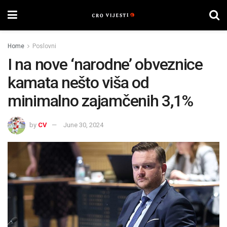
Home
Poslovni
I na nove ‘narodne’ obveznice
kamata nešto viša od
minimalno zajamčenih 3,1%
by
CV
June 30, 2024