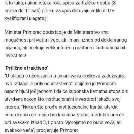
Isto tako, nakon isteka roka upisa za fizičke osobe (8.
srpnja do 11 sati) priliku za upis dobivaju veliki ili tzv.
kvalificirani ulagatelji.
Ministar Primorac podcrtao je da Ministarstvo ima
mogućnost prihvatiti i veći, ali i manji iznos od deklariranog
ciljanog, ali očekuje velik interes i građana i institucionalnih
investitora.
‘Prilično atraktivno’
“U skladu s očekivanjima smanjivanja troškova zaduživanja,
ovo izdanje je prilično atraktivno”, ocijenio je Primorac,
napominjući još jednom i da će kuponska kamatna stopa biti
utvrđena nakon što institucionalni investitori iskažu svoj
interes. “Nakon što prođe institucionalna tranša, utvrdit
ćemo koliko će točno biti kamatna stopa, međutim ona će
biti svakako iznad 3,1 posto. Vjerojatno ne puno veća, ali
svakako veća”, procjenjuje Primorac.