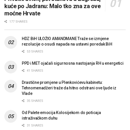
kuće po Jadranu: Malo tko zna za ove
moćne Hrvate
177 SHARES
HDZ BiH ULOŽIO AMANDMANE Traže se izmjene
rezolucije o osudi napada na ustavni poredak BiH
53 SHARES
PPD i MET ojačali sigurnosna nastojanja RH u energetici
41 SHARES
Drastične promjene u Plenkovićevu kabinetu:
Tehnomenadžeri traže da hitno odstrani ove ljude iz
Vlade
35 SHARES
Od Palete emocija Kolosijekom do poticaja
istraživačkom duhu
31 SHARES