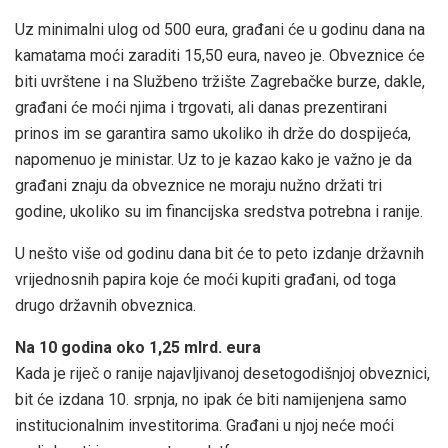
Uz minimalni ulog od 500 eura, građani će u godinu dana na
kamatama moći zaraditi 15,50 eura, naveo je. Obveznice će
biti uvrštene i na Službeno tržište Zagrebačke burze, dakle,
građani će moći njima i trgovati, ali danas prezentirani
prinos im se garantira samo ukoliko ih drže do dospijeća,
napomenuo je ministar. Uz to je kazao kako je važno je da
građani znaju da obveznice ne moraju nužno držati tri
godine, ukoliko su im financijska sredstva potrebna i ranije.
U nešto više od godinu dana bit će to peto izdanje državnih
vrijednosnih papira koje će moći kupiti građani, od toga
drugo državnih obveznica.
Na 10 godina oko 1,25 mlrd. eura
Kada je riječ o ranije najavljivanoj desetogodišnjoj obveznici,
bit će izdana 10. srpnja, no ipak će biti namijenjena samo
institucionalnim investitorima. Građani u njoj neće moći