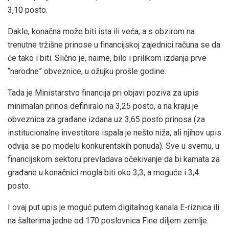
3,10 posto.
Dakle, konačna može biti ista ili veća, a s obzirom na
trenutne tržišne prinose u financijskoj zajednici računa se da
će tako i biti. Slično je, naime, bilo i prilikom izdanja prve
“narodne” obveznice, u ožujku prošle godine.
Tada je Ministarstvo financija pri objavi poziva za upis
minimalan prinos definiralo na 3,25 posto, a na kraju je
obveznica za građane izdana uz 3,65 posto prinosa (za
institucionalne investitore ispala je nešto niža, ali njihov upis
odvija se po modelu konkurentskih ponuda). Sve u svemu, u
financijskom sektoru prevladava očekivanje da bi kamata za
građane u konačnici mogla biti oko 3,3, a moguće i 3,4
posto.
I ovaj put upis je moguć putem digitalnog kanala E-riznica ili
na šalterima jedne od 170 poslovnica Fine diljem zemlje.