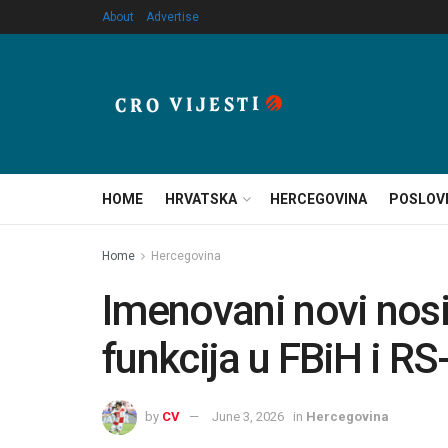
About
Advertise
HOME
HRVATSKA
HERCEGOVINA
POSLOV
Home
Hercegovina
Imenovani novi nosi
funkcija u FBiH i RS
by
CV
June 3, 2026
in
Hercegovina