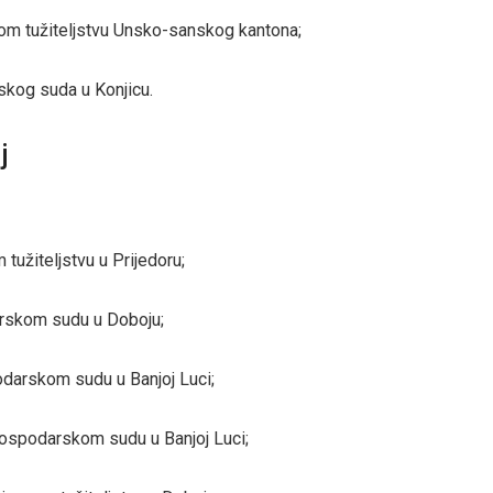
skom tužiteljstvu Unsko-sanskog kantona;
nskog suda u Konjicu.
j
 tužiteljstvu u Prijedoru;
arskom sudu u Doboju;
odarskom sudu u Banjoj Luci;
gospodarskom sudu u Banjoj Luci;