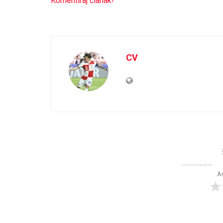
Komentiraj članak!
CV
Ar