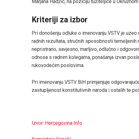
Marjana Hadžić, na poziciju tužiteljice u Okružnom
Kriteriji za izbor
Pri donošenju odluke o imenovanju VSTV je uzeo u 
radnih rezultata, stručnih sposobnosti temeljenih 
nepristrano, savjesno, marljivo, odlučno i odgovorno
odnosa s radnim kolegama, ponašanja izvan posla, 
rukovodećim poslovima.
Pri imenovanju VSTV BiH primjenjuje odgovarajuće
zastupljenost konstitutivnih naroda i ostalih te p
Izvor: Hercegovina Info