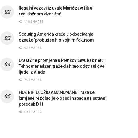
Ilegalni vezovi iz uvale Marić završili u
reciklažnom dvorištu!
116 SHARES
Scouting America kreće u odbacivanje
oznake ‘probuđenih’ s vojnim fokusom
97 SHARES
Drastične promjene u Plenkovićevu kabinetu:
Tehnomenadžeri traže da hitno odstrani ove
ljude iz Vlade
74 SHARES
HDZ BiH ULOŽIO AMANDMANE Traže se
izmjene rezolucije o osudi napada na ustavni
poredak BiH
59 SHARES