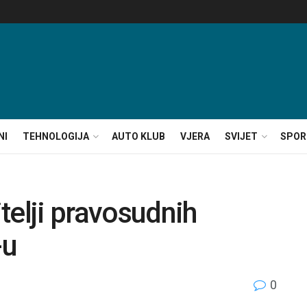
NI
TEHNOLOGIJA
AUTO KLUB
VJERA
SVIJET
SPOR
telji pravosudnih
-u
0