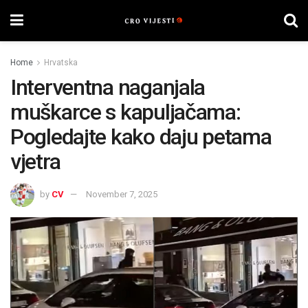
Home
Hrvatska
Interventna naganjala
muškarce s kapuljačama:
Pogledajte kako daju petama
vjetra
by
CV
November 7, 2025