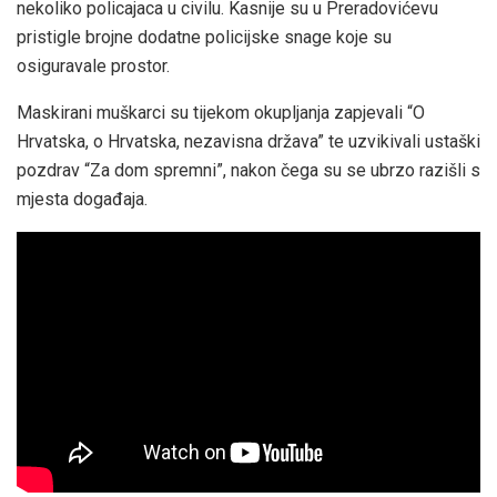
nekoliko policajaca u civilu. Kasnije su u Preradovićevu
pristigle brojne dodatne policijske snage koje su
osiguravale prostor.
Maskirani muškarci su tijekom okupljanja zapjevali “O
Hrvatska, o Hrvatska, nezavisna država” te uzvikivali ustaški
pozdrav “Za dom spremni”, nakon čega su se ubrzo razišli s
mjesta događaja.