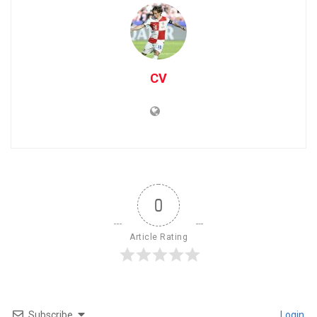
CV
0
Article Rating
Subscribe
Login