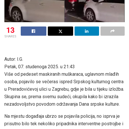
13
SHARES
Autor: I.G.
Petak, 07. studenoga 2025. u 21:43
Više od pedeset maskiranih muškaraca, uglavnom mlađih
osoba, pojavilo se večeras ispred Srpskog kulturnog centra
u Preradovićevoj ulici u Zagrebu, gdje je bila u tijeku izložba.
Skupina se, prema svemu sudeći, okupila kako bi izrazila
nezadovoljstvo povodom održavanja Dana srpske kulture.
Na mjestu događaja ubrzo se pojavila policija, no isprva je
prisutno bilo tek nekoliko pripadnika interventne postrojbe i