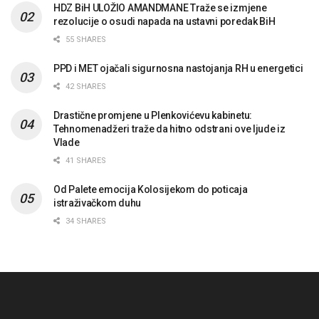
HDZ BiH ULOŽIO AMANDMANE Traže se izmjene
rezolucije o osudi napada na ustavni poredak BiH
55 SHARES
PPD i MET ojačali sigurnosna nastojanja RH u energetici
42 SHARES
Drastične promjene u Plenkovićevu kabinetu:
Tehnomenadžeri traže da hitno odstrani ove ljude iz
Vlade
41 SHARES
Od Palete emocija Kolosijekom do poticaja
istraživačkom duhu
34 SHARES