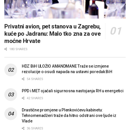
Privatni avion, pet stanova u Zagrebu,
kuće po Jadranu: Malo tko zna za ove
moćne Hrvate
180 SHARES
HDZ BiH ULOŽIO AMANDMANE Traže se izmjene
rezolucije o osudi napada na ustavni poredak BiH
54 SHARES
PPD i MET ojačali sigurnosna nastojanja RH u energetici
42 SHARES
Drastične promjene u Plenkovićevu kabinetu:
Tehnomenadžeri traže da hitno odstrani ove ljude iz
Vlade
36 SHARES