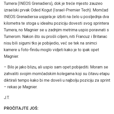
Turnera (INEOS Grenadiers), dok je treće mjesto zauzeo
izraelski prvak Oded Kogut (Israel-Premier Tech). Momčad
INEOS Grenadiersa uspjela je izbiti na čelo u posljednja dva
kilometra te stoga u idealnu poziciju dovesti svog sprintera
Turnera, no Magnier se u zadnjim metrima uspio poravnati s
Turnerom. Nakon što su prošli ciljem, niti Francuz i Britanac
nisu bili sigurni tko je pobijedio, već se tek na snimci
kamere u foto-finišu moglo vidjeti kako je to ipak opet
Magnier.
– Bilo je jako blizu, ali uspio sam opet pobijediti. Moram se
zahvaliti svojim momčadskim kolegama koji su čitavu etapu
diktirali tempo kako bi me doveli u najbolju poziciju za sprint
– rekao je Magnier.
J.T.
PROČITAJTE JOŠ: