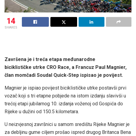
14
SHARES
Završena je i treća etapa međunarodne
biciklističke utrke CRO Race, a Francuz Paul Magnier,
član momčadi Soudal Quick-Step ispisao je povijest.
Magnier je ispiao povijest biciklističke utrke postavši prvi
vozač koji s tri etapne pobjede na istom izdanju slavivši u
trećoj etapi jubilarnog 10. izdanja voženoj od Gospića do
Rijeke u dužini od 150.5 kilometara.
U neizvjesnoj završnici u samom središtu Rijeke Magnier je
za debljinu gume ciljem prošao ispred drugog Britanca Bena