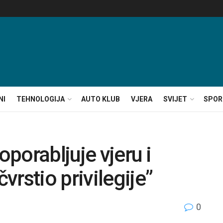
NI
TEHNOLOGIJA
AUTO KLUB
VJERA
SVIJET
SPOR
oporabljuje vjeru i
rstio privilegije”
0