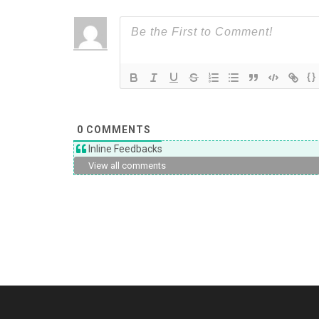
{}
0
COMMENTS
Inline Feedbacks
View all comments