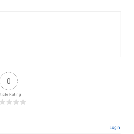
0
ticle Rating
Login