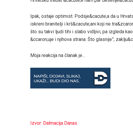
Hrvatsku trebat &cacute;e nam par desetlje&cacut
Ipak, ostaje optimist. Podsje&cacute;a da u Hrvatsko
iskreni branitelji i krš&cacute;ani koji ne tra&zcar
što su takvi ljudi tihi i slabo vidljivi, pa izgleda
&ccaron;uje i njihova strana. Što glasnije”, zaklju&c
Moja reakcija na članak je…
Izvor: Dalmacija Danas