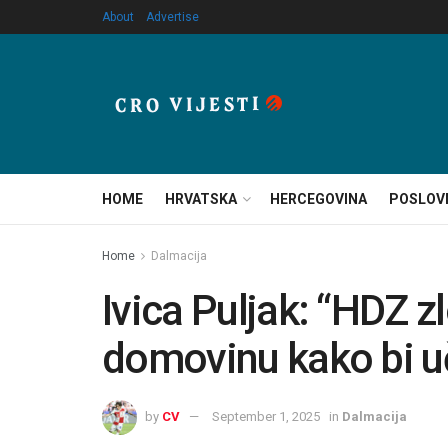
About
Advertise
HOME
HRVATSKA
HERCEGOVINA
POSLOV
Home
Dalmacija
Ivica Puljak: “HDZ zl
domovinu kako bi učv
by
CV
September 1, 2025
in
Dalmacija