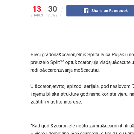
13
30
Share on Facebook
SHARES
VIEWS
Bivši gradona&ccaron;elnik Splita Ivica Puljak u 
preuzelo Split?” optu&zcaron;uje vladaju&cacute;u
radi o&ccaron;uvanja mo&cacute;i.
U &ccaron;etvrtoj epizodi serijala, pod naslovom 
i njemu bliske strukture godinama koriste vjeru, nac
zaštitili vlastite interese.
“Kad god &zcaron;ele nešto zamra&ccaron;iti ili u&
– vjere i domovine. Po&ccaron;nu s tim da su ugro&zc