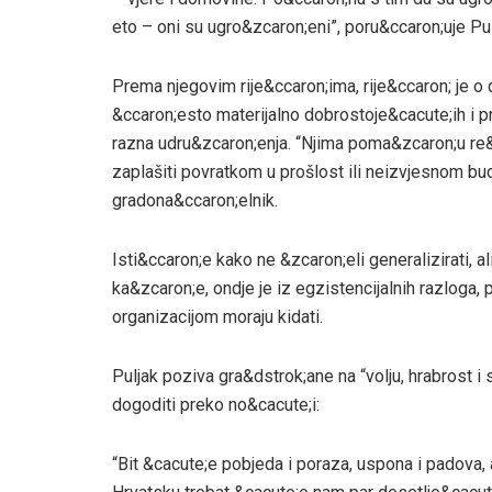
eto – oni su ugro&zcaron;eni”, poru&ccaron;uje Pul
Prema njegovim rije&ccaron;ima, rije&ccaron; je o
&ccaron;esto materijalno dobrostoje&cacute;ih i 
razna udru&zcaron;enja. “Njima poma&zcaron;u re&z
zaplašiti povratkom u prošlost ili neizvjesnom bu
gradona&ccaron;elnik.
Isti&ccaron;e kako ne &zcaron;eli generalizirati, 
ka&zcaron;e, ondje je iz egzistencijalnih razloga
organizacijom moraju kidati.
Puljak poziva gra&dstrok;ane na “volju, hrabrost i
dogoditi preko no&cacute;i:
“Bit &cacute;e pobjeda i poraza, uspona i padova, al