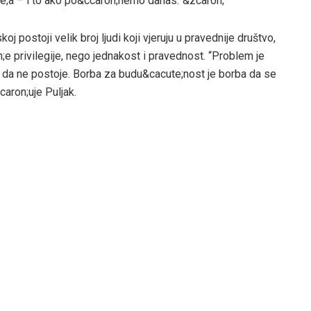
e;a – i to ako po&ccaron;nemo danas.”&zcaron;
j postoji velik broj ljudi koji vjeruju u pravednije društvo,
on;e privilegije, nego jednakost i pravednost. “Problem je
 kao da ne postoje. Borba za budu&cacute;nost je borba da se
caron;uje Puljak.