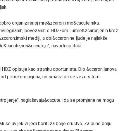
jak.
 dobro organiziranoj mre&zcaron;i mo&cacute;nika,
privilegiranih, povezanih s HDZ-om i umre&zcaron;enih kroz
caron;imski mediji, a obi&ccaron;ne ljude je najlakše
du&cacute;noš&cacute;u”, navodi splitski
ali HDZ opisuje kao stranku oportunista. Dio &ccaron;lanova,
, pod pritiskom ucjena, no smatra da se veze s tom
 strpljenje”, naglašavaju&cacute;i da se promjene ne mogu
i se uvijek vrijedi boriti za bolje društvo. Za puno bolju