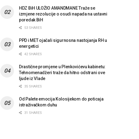
HDZ BiH ULOŽIO AMANDMANE Traže se
izmjene rezolucije o osudi napada na ustavni
poredak BiH
53 SHARES
PPD i MET ojačali sigurnosna nastojanja RH u
energetici
42 SHARES
Drastične promjene u Plenkovićevu kabinetu:
Tehnomenadžeri traže da hitno odstrani ove
ljude iz Vlade
35 SHARES
Od Palete emocija Kolosijekom do poticaja
istraživačkom duhu
31 SHARES