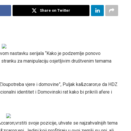
Share on Twitter
novom nastavku serijala “Kako je podzemlje ponovo
 stranku za manipulaciju osjetljivim društvenim temama
“Zloupotreba vjere i domovine”, Puljak ka&zcaron;e da HDZ
ionalni identitet i Domovinski rat kako bi prikrili afere i
ccaron;vrstiti svoje pozicije, uhvate se najzahvalnijih tema
aron;eni. Jedini koji profitiraju u ovoj zemlji su oni, ali