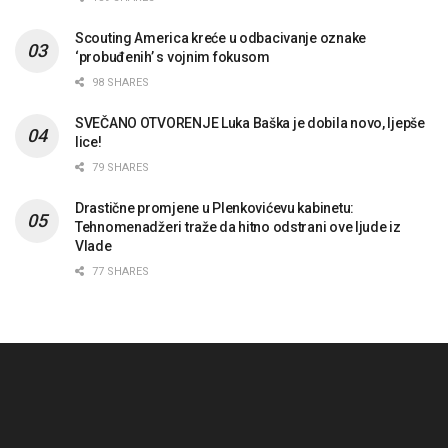
Scouting America kreće u odbacivanje oznake
‘probuđenih’ s vojnim fokusom
98 SHARES
SVEČANO OTVORENJE Luka Baška je dobila novo, ljepše
lice!
79 SHARES
Drastične promjene u Plenkovićevu kabinetu:
Tehnomenadžeri traže da hitno odstrani ove ljude iz
Vlade
77 SHARES