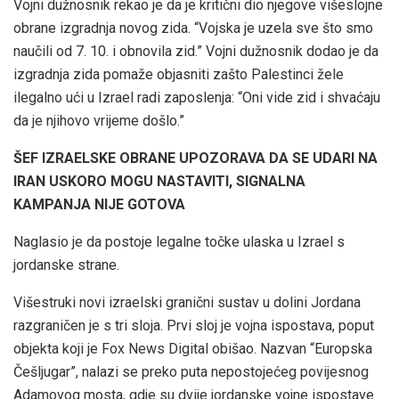
Vojni dužnosnik rekao je da je kritični dio njegove višeslojne
obrane izgradnja novog zida. “Vojska je uzela sve što smo
naučili od 7. 10. i obnovila zid.” Vojni dužnosnik dodao je da
izgradnja zida pomaže objasniti zašto Palestinci žele
ilegalno ući u Izrael radi zaposlenja: “Oni vide zid i shvaćaju
da je njihovo vrijeme došlo.”
ŠEF IZRAELSKE OBRANE UPOZORAVA DA SE UDARI NA
IRAN USKORO MOGU NASTAVITI, SIGNALNA
KAMPANJA NIJE GOTOVA
Naglasio je da postoje legalne točke ulaska u Izrael s
jordanske strane.
Višestruki novi izraelski granični sustav u dolini Jordana
razgraničen je s tri sloja. Prvi sloj je vojna ispostava, poput
objekta koji je Fox News Digital obišao. Nazvan “Europska
Češljugar”, nalazi se preko puta nepostojećeg povijesnog
Adamovog mosta, gdje su dvije jordanske vojne ispostave