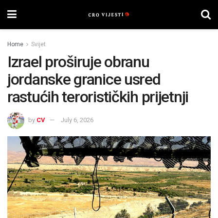
Home
Svijet
Izrael proširuje obranu
jordanske granice usred
rastućih terorističkih prijetnji
by
CV
July 6, 2026