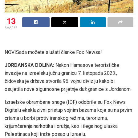
13
SHARES
NOVI
Sada možete slušati članke Fox Newsa!
JORDANSKA DOLINA:
Nakon Hamasove terorističke
invazije na izraelsku južnu granicu 7. listopada 2023.,
židovska je država stvorila 96. vojnu diviziju kako bi
osujetila nove sigurnosne prijetnje duž granice s Jordanom.
Izraelske obrambene snage (IDF) odobrile su Fox News
Digitalu ekskluzivni pristup vojnim bazama koje su na prvim
crtama u borbi protiv iranskog režima, terorizma,
krijumčarenja narkotika i oružja, kao i ilegalnog ulaska
Palestinaca koji traže posao u Izraelu.