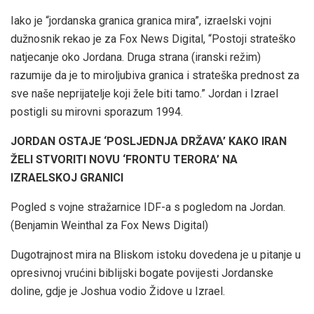
Iako je “jordanska granica granica mira”, izraelski vojni
dužnosnik rekao je za Fox News Digital, “Postoji strateško
natjecanje oko Jordana. Druga strana (iranski režim)
razumije da je to miroljubiva granica i strateška prednost za
sve naše neprijatelje koji žele biti tamo.” Jordan i Izrael
postigli su mirovni sporazum 1994.
JORDAN OSTAJE ‘POSLJEDNJA DRŽAVA’ KAKO IRAN
ŽELI STVORITI NOVU ‘FRONTU TERORA’ NA
IZRAELSKOJ GRANICI
Pogled s vojne stražarnice IDF-a s pogledom na Jordan.
(Benjamin Weinthal za Fox News Digital)
Dugotrajnost mira na Bliskom istoku dovedena je u pitanje u
opresivnoj vrućini biblijski bogate povijesti Jordanske
doline, gdje je Joshua vodio Židove u Izrael.