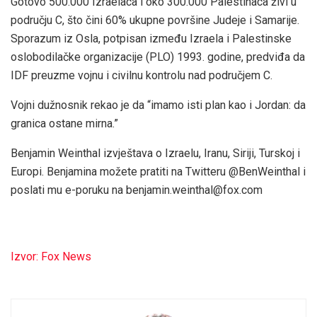
Gotovo 500.000 Izraelaca i oko 300.000 Palestinaca živi u
području C, što čini 60% ukupne površine Judeje i Samarije.
Sporazum iz Osla, potpisan između Izraela i Palestinske
oslobodilačke organizacije (PLO) 1993. godine, predviđa da
IDF preuzme vojnu i civilnu kontrolu nad područjem C.
Vojni dužnosnik rekao je da “imamo isti plan kao i Jordan: da
granica ostane mirna.”
Benjamin Weinthal izvještava o Izraelu, Iranu, Siriji, Turskoj i
Europi. Benjamina možete pratiti na Twitteru @BenWeinthal i
poslati mu e-poruku na benjamin.weinthal@fox.com
Izvor: Fox News