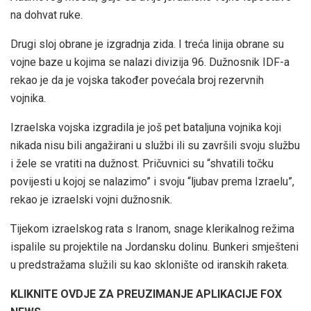
na dohvat ruke.
Drugi sloj obrane je izgradnja zida. I treća linija obrane su
vojne baze u kojima se nalazi divizija 96. Dužnosnik IDF-a
rekao je da je vojska također povećala broj rezervnih
vojnika.
Izraelska vojska izgradila je još pet bataljuna vojnika koji
nikada nisu bili angažirani u službi ili su završili svoju službu
i žele se vratiti na dužnost. Pričuvnici su “shvatili točku
povijesti u kojoj se nalazimo” i svoju “ljubav prema Izraelu”,
rekao je izraelski vojni dužnosnik.
Tijekom izraelskog rata s Iranom, snage klerikalnog režima
ispalile su projektile na Jordansku dolinu. Bunkeri smješteni
u predstražama služili su kao sklonište od iranskih raketa.
KLIKNITE OVDJE ZA PREUZIMANJE APLIKACIJE FOX