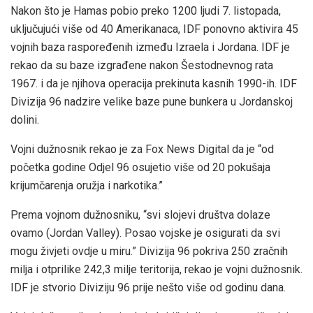
Nakon što je Hamas pobio preko 1200 ljudi 7. listopada,
uključujući više od 40 Amerikanaca, IDF ponovno aktivira 45
vojnih baza raspoređenih između Izraela i Jordana. IDF je
rekao da su baze izgrađene nakon Šestodnevnog rata
1967. i da je njihova operacija prekinuta kasnih 1990-ih. IDF
Divizija 96 nadzire velike baze pune bunkera u Jordanskoj
dolini.
Vojni dužnosnik rekao je za Fox News Digital da je “od
početka godine Odjel 96 osujetio više od 20 pokušaja
krijumčarenja oružja i narkotika.”
Prema vojnom dužnosniku, “svi slojevi društva dolaze
ovamo (Jordan Valley). Posao vojske je osigurati da svi
mogu živjeti ovdje u miru.” Divizija 96 pokriva 250 zračnih
milja i otprilike 242,3 milje teritorija, rekao je vojni dužnosnik.
IDF je stvorio Diviziju 96 prije nešto više od godinu dana.