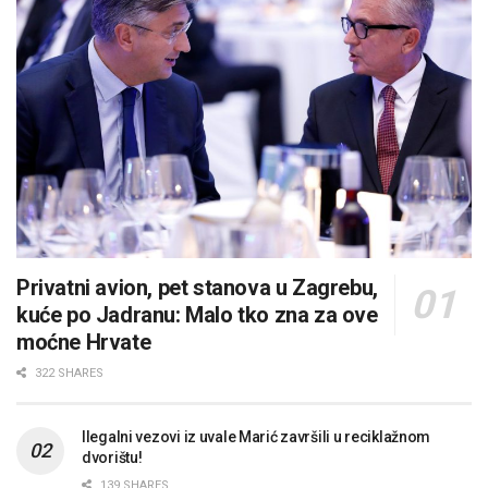
Privatni avion, pet stanova u Zagrebu,
kuće po Jadranu: Malo tko zna za ove
moćne Hrvate
322 SHARES
Ilegalni vezovi iz uvale Marić završili u reciklažnom
dvorištu!
139 SHARES