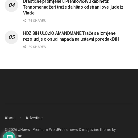
Drastične promjene u Plenkovićevu kabinetu:
Tehnomenadžeri traže da hitno odstrani ove ljude iz
Vlade
74 SHARES
HDZ BiH ULOŽIO AMANDMANE Traže se izmjene
rezolucije o osudi napada na ustavni poredak BiH
59 SHARES
About
Advertise
© 2026
JNews
- Premium WordPress news & magazine theme by
Jegtheme
.