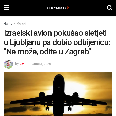
Home
Morski
Izraelski avion pokušao sletjeti
u Ljubljanu pa dobio odbijenicu:
"Ne može, odite u Zagreb"
by
CV
June 3, 2026