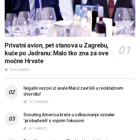
Privatni avion, pet stanova u Zagrebu,
kuće po Jadranu: Malo tko zna za ove
moćne Hrvate
314 SHARES
Ilegalni vezovi iz uvale Marić završili u reciklažnom
dvorištu!
117 SHARES
Scouting America kreće u odbacivanje oznake
‘probuđenih’ s vojnim fokusom
97 SHARES