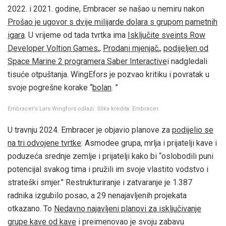
2022. i 2021. godine, Embracer se našao u nemiru nakon
Prošao je ugovor s dvije milijarde dolara s grupom pametnih
igara
. U vrijeme od tada tvrtka ima
Isključite sveints Row
Developer Voltion Games
,,
Prodani mjenjač
,,
podijeljen od
Space Marine 2 programera Saber Interactive
i nadgledali
tisuće otpuštanja. WingEfors je pozvao kritiku i povratak u
svoje pogrešne korake “
bolan
. ”
Embracer’s Lars Wingfors odlazi. Slika kredita: Embracer.
U travnju 2024. Embracer je objavio planove za
podijelio se
na tri odvojene tvrtke
: Asmodee grupa, mrlja i prijatelji kave i
poduzeća srednje zemlje i prijatelji kako bi “oslobodili puni
potencijal svakog tima i pružili im svoje vlastito vodstvo i
strateški smjer.” Restrukturiranje i zatvaranje je 1.387
radnika izgubilo posao, a 29 nenajavljenih projekata
otkazano. To
Nedavno najavljeni planovi za isključivanje
grupe kave od kave
i preimenovao je svoju zabavu