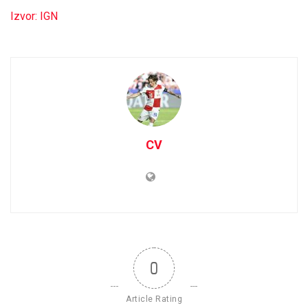
Izvor: IGN
CV
0
Article Rating