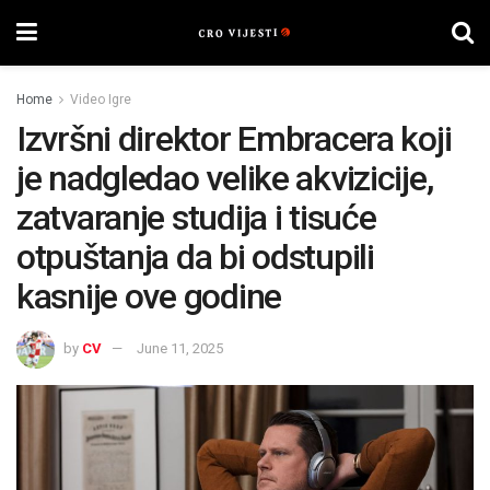
Home
Video Igre
Izvršni direktor Embracera koji
je nadgledao velike akvizicije,
zatvaranje studija i tisuće
otpuštanja da bi odstupili
kasnije ove godine
by
CV
June 11, 2025