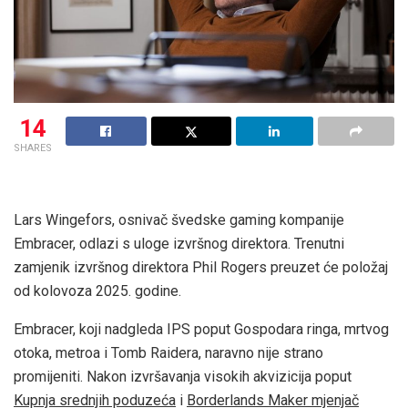
14
SHARES
Lars Wingefors, osnivač švedske gaming kompanije
Embracer, odlazi s uloge izvršnog direktora. Trenutni
zamjenik izvršnog direktora Phil Rogers preuzet će položaj
od kolovoza 2025. godine.
Embracer, koji nadgleda IPS poput Gospodara ringa, mrtvog
otoka, metroa i Tomb Raidera, naravno nije strano
promijeniti. Nakon izvršavanja visokih akvizicija poput
Kupnja srednjih poduzeća
i
Borderlands Maker mjenjač