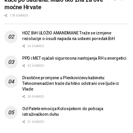
moćne Hrvate
178 SHARES
HDZ BiH ULOŽIO AMANDMANE Traže se izmjene
rezolucije o osudi napada na ustavni poredak BiH
54 SHARES
PPD i MET ojačali sigurnosna nastojanja RH u energetici
42 SHARES
Drastične promjene u Plenkovićevu kabinetu:
Tehnomenadžeri traže da hitno odstrani ove ljude iz
Vlade
35 SHARES
Od Palete emocija Kolosijekom do poticaja
istraživačkom duhu
31 SHARES