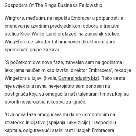
Gospodara Of The Rings Business Fellowship.
Wingfors, međutim, ne napušta Embracer u potpunosti, a
imenovan je izvršnim predsjednikom odbora, a trenutni
stolica Kicki Wallje-Lund prelazeći na zamjenik stolice.
WingEfors će također biti imenovan direktorom gore
spomenute grupe za kavu.
“S početkom ove nove faze, zahvalan sam na godinama i
lekcijama naučenim kao izvršni direktor Embracera”, rekao je
Wingefors u izjavi (hvala,
GamesIndustry.biz
). “Iako cesta
nije uvijek bila ravna, nevjerojatno sam ponosan na
postignuća koja su omogućila naši talentirani timovi, koji su
stvorili nevjerojatna iskustva za igrače.
“Ova nova faza omogućava mi da se usredotočim na
strateške inicijative (spajanja i akvizicije) i raspodjelu
kapitala, osiguravajući stalni rast i uspjeh Embracera.