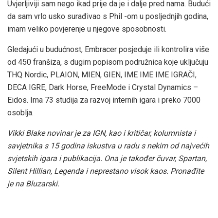
Uvjerljiviji sam nego ikad prije da je i dalje pred nama. Budući
da sam vrlo usko surađivao s Phil -om u posljednjih godina,
imam veliko povjerenje u njegove sposobnosti.
Gledajući u budućnost, Embracer posjeduje ili kontrolira više
od 450 franšiza, s dugim popisom podružnica koje uključuju
THQ Nordic, PLAION, MIEN, GIEN, IME IME IME IGRAČI,
DECA IGRE, Dark Horse, FreeMode i Crystal Dynamics –
Eidos. Ima 73 studija za razvoj internih igara i preko 7000
osoblja.
Vikki Blake novinar je za IGN, kao i kritičar, kolumnista i
savjetnika s 15 godina iskustva u radu s nekim od najvećih
svjetskih igara i publikacija. Ona je također čuvar, Spartan,
Silent Hillian, Legenda i neprestano visok kaos. Pronađite
je na
Bluzarski
.