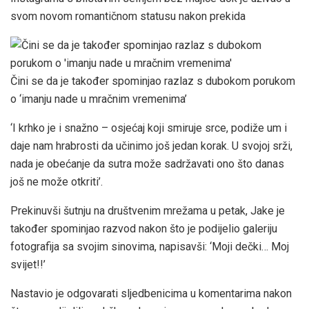
svom novom romantičnom statusu nakon prekida
Čini se da je također spominjao razlaz s dubokom porukom
o ‘imanju nade u mračnim vremenima’
‘I krhko je i snažno – osjećaj koji smiruje srce, podiže um i
daje nam hrabrosti da učinimo još jedan korak. U svojoj srži,
nada je obećanje da sutra može sadržavati ono što danas
još ne može otkriti’.
Prekinuvši šutnju na društvenim mrežama u petak, Jake je
također spominjao razvod nakon što je podijelio galeriju
fotografija sa svojim sinovima, napisavši: ‘Moji dečki… Moj
svijet!!’
Nastavio je odgovarati sljedbenicima u komentarima nakon