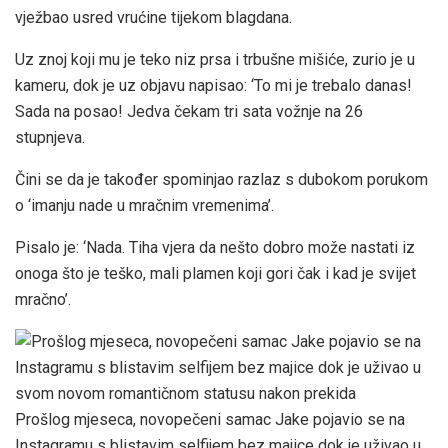
vježbao usred vrućine tijekom blagdana.
Uz znoj koji mu je teko niz prsa i trbušne mišiće, zurio je u
kameru, dok je uz objavu napisao: ‘To mi je trebalo danas!
Sada na posao! Jedva čekam tri sata vožnje na 26
stupnjeva.
Čini se da je također spominjao razlaz s dubokom porukom
o ‘imanju nade u mračnim vremenima’.
Pisalo je: ‘Nada. Tiha vjera da nešto dobro može nastati iz
onoga što je teško, mali plamen koji gori čak i kad je svijet
mračno’.
Prošlog mjeseca, novopečeni samac Jake pojavio se na
Instagramu s blistavim selfijem bez majice dok je uživao u