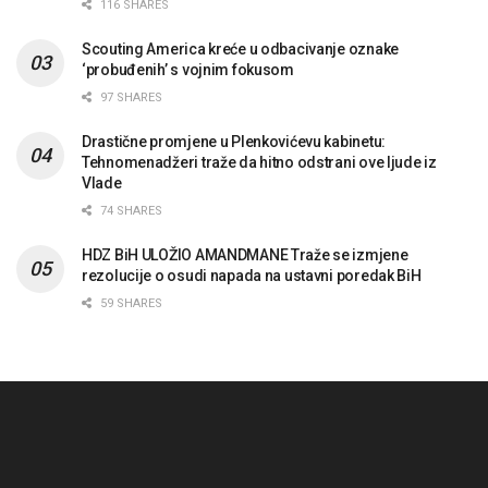
116 SHARES
Scouting America kreće u odbacivanje oznake
‘probuđenih’ s vojnim fokusom
97 SHARES
Drastične promjene u Plenkovićevu kabinetu:
Tehnomenadžeri traže da hitno odstrani ove ljude iz
Vlade
74 SHARES
HDZ BiH ULOŽIO AMANDMANE Traže se izmjene
rezolucije o osudi napada na ustavni poredak BiH
59 SHARES