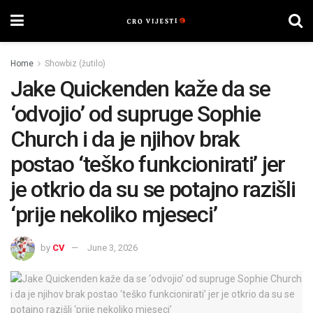
Home
Showbiz (žutilo)
Jake Quickenden kaže da se
‘odvojio’ od supruge Sophie
Church i da je njihov brak
postao ‘teško funkcionirati’ jer
je otkrio da su se potajno razišli
‘prije nekoliko mjeseci’
by
CV
June 3, 2026