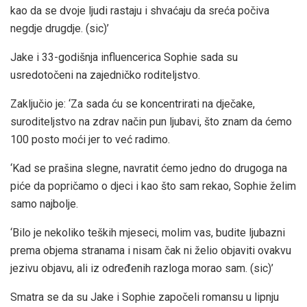
kao da se dvoje ljudi rastaju i shvaćaju da sreća počiva
negdje drugdje. (sic)’
Jake i 33-godišnja influencerica Sophie sada su
usredotočeni na zajedničko roditeljstvo.
Zaključio je: ‘Za sada ću se koncentrirati na dječake,
suroditeljstvo na zdrav način pun ljubavi, što znam da ćemo
100 posto moći jer to već radimo.
‘Kad se prašina slegne, navratit ćemo jedno do drugoga na
piće da popričamo o djeci i kao što sam rekao, Sophie želim
samo najbolje.
‘Bilo je nekoliko teških mjeseci, molim vas, budite ljubazni
prema objema stranama i nisam čak ni želio objaviti ovakvu
jezivu objavu, ali iz određenih razloga morao sam. (sic)’
Smatra se da su Jake i Sophie započeli romansu u lipnju