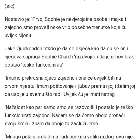
(sic)’
Nastavio je: ‘Prvo, Sophie je nevjerojatna osoba i majka i
zajedno smo proveli neke vrlo posebne trenutke koje ću
uvijek cijeniti.
Jake Quickenden otkrio je da se osjeća kao da su se on i
njegova supruga Sophie Church ‘razdvojili’ i da je njihov brak
postao ‘teško funkcionirati’
‘Imamo prekrasnu djecu zajedno i ona će uvijek biti na
prvom mjestu. Imam poštovanje i ljubav prema njoj i želim joj
da uspije u svemu što radi. Uvijek ću je imati natrag.
‘Nažalost kao par samo smo se razdvojili i postalo je teško
funkcionirati zajedno. Nadam se da ćemo oboje pronaći
svoju sreću, znam da oboje to zaslužujemo.
‘Mnogo puta u prekidima ljudi očekuju veliki razlog, ovo nije