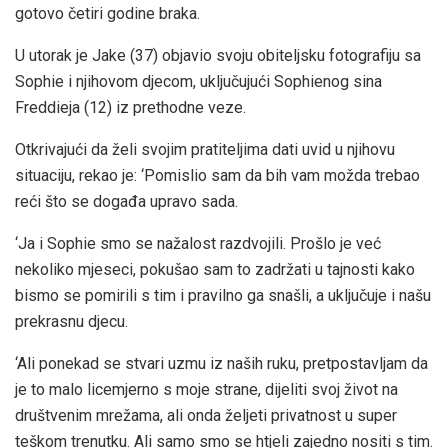
gotovo četiri godine braka.
U utorak je Jake (37) objavio svoju obiteljsku fotografiju sa
Sophie i njihovom djecom, uključujući Sophienog sina
Freddieja (12) iz prethodne veze.
Otkrivajući da želi svojim pratiteljima dati uvid u njihovu
situaciju, rekao je: ‘Pomislio sam da bih vam možda trebao
reći što se događa upravo sada.
‘Ja i Sophie smo se nažalost razdvojili. Prošlo je već
nekoliko mjeseci, pokušao sam to zadržati u tajnosti kako
bismo se pomirili s tim i pravilno ga snašli, a uključuje i našu
prekrasnu djecu.
‘Ali ponekad se stvari uzmu iz naših ruku, pretpostavljam da
je to malo licemjerno s moje strane, dijeliti svoj život na
društvenim mrežama, ali onda željeti privatnost u super
teškom trenutku. Ali samo smo se htjeli zajedno nositi s tim.