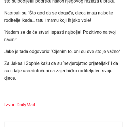
što su podijelili podršku nakon njegovog razlaza u braku.
Napisali su: ‘Što god da se događa, djeca imaju najbolje
roditelje ikada… tatu i mamu koji ih jako vole!
‘Nadam se da će stvari ispasti najbolje! Pozitivno na tvoj
način!’
Jake je tada odgovorio: ‘Cijenim to, oni su sve što je važno.’
Za Jakea i Sophie kažu da su ‘nevjerojatno prijateljski’ i da
su i dalje usredotočeni na zajedničko roditeljstvo svoje
djece.
Izvor: DailyMail