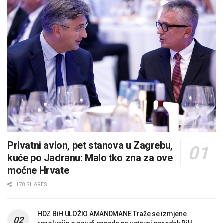
Privatni avion, pet stanova u Zagrebu,
kuće po Jadranu: Malo tko zna za ove
moćne Hrvate
178 SHARES
HDZ BiH ULOŽIO AMANDMANE Traže se izmjene
rezolucije o osudi napada na ustavni poredak BiH