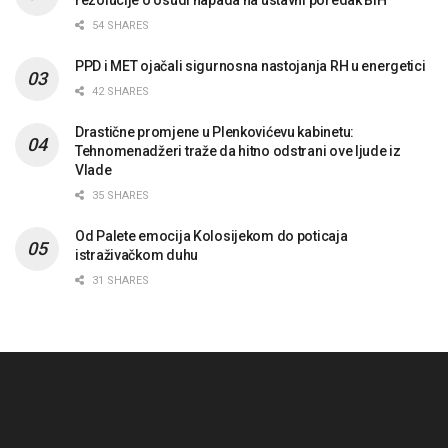
54 SHARES
PPD i MET ojačali sigurnosna nastojanja RH u energetici
42 SHARES
Drastične promjene u Plenkovićevu kabinetu:
Tehnomenadžeri traže da hitno odstrani ove ljude iz
Vlade
35 SHARES
Od Palete emocija Kolosijekom do poticaja
istraživačkom duhu
31 SHARES