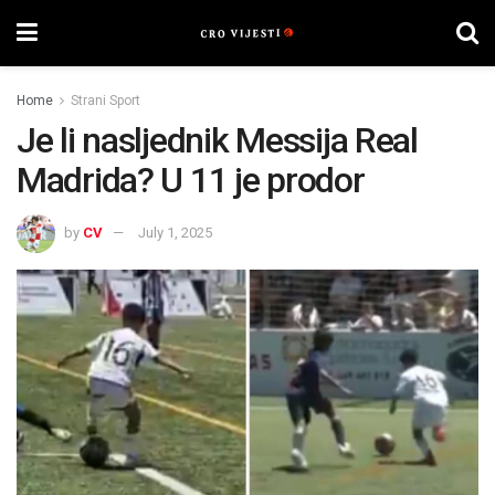
Home
Strani Sport
Je li nasljednik Messija Real
Madrida? U 11 je prodor
by
CV
July 1, 2025