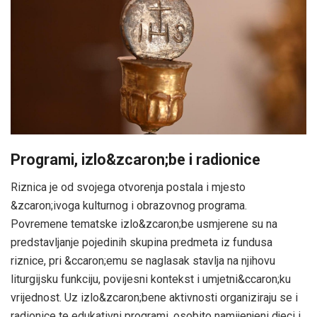
Programi, izlo&zcaron;be i radionice
Riznica je od svojega otvorenja postala i mjesto
&zcaron;ivoga kulturnog i obrazovnog programa.
Povremene tematske izlo&zcaron;be usmjerene su na
predstavljanje pojedinih skupina predmeta iz fundusa
riznice, pri &ccaron;emu se naglasak stavlja na njihovu
liturgijsku funkciju, povijesni kontekst i umjetni&ccaron;ku
vrijednost. Uz izlo&zcaron;bene aktivnosti organiziraju se i
radionice te edukativni programi, osobito namijenjeni djeci i