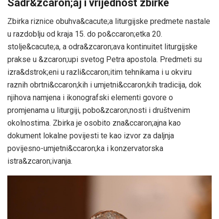
Sadr&zcaron;aj i vrijednost zbirke
Zbirka riznice obuhva&cacute;a liturgijske predmete nastale
u razdoblju od kraja 15. do po&ccaron;etka 20.
stolje&cacute;a, a odra&zcaron;ava kontinuitet liturgijske
prakse u &zcaron;upi svetog Petra apostola. Predmeti su
izra&dstrok;eni u razli&ccaron;itim tehnikama i u okviru
raznih obrtni&ccaron;kih i umjetni&ccaron;kih tradicija, dok
njihova namjena i ikonografski elementi govore o
promjenama u liturgiji, pobo&zcaron;nosti i društvenim
okolnostima. Zbirka je osobito zna&ccaron;ajna kao
dokument lokalne povijesti te kao izvor za daljnja
povijesno-umjetni&ccaron;ka i konzervatorska
istra&zcaron;ivanja.