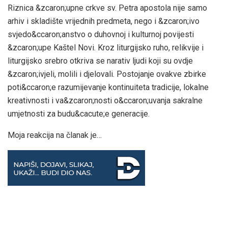
Riznica &zcaron;upne crkve sv. Petra apostola nije samo
arhiv i skladište vrijednih predmeta, nego i &zcaron;ivo
svjedo&ccaron;anstvo o duhovnoj i kulturnoj povijesti
&zcaron;upe Kaštel Novi. Kroz liturgijsko ruho, relikvije i
liturgijsko srebro otkriva se narativ ljudi koji su ovdje
&zcaron;ivjeli, molili i djelovali. Postojanje ovakve zbirke
poti&ccaron;e razumijevanje kontinuiteta tradicije, lokalne
kreativnosti i va&zcaron;nosti o&ccaron;uvanja sakralne
umjetnosti za budu&cacute;e generacije.
Moja reakcija na članak je…