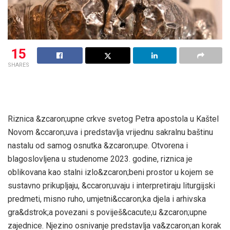
15
SHARES
Riznica &zcaron;upne crkve svetog Petra apostola u Kaštel
Novom &ccaron;uva i predstavlja vrijednu sakralnu baštinu
nastalu od samog osnutka &zcaron;upe. Otvorena i
blagoslovljena u studenome 2023. godine, riznica je
oblikovana kao stalni izlo&zcaron;beni prostor u kojem se
sustavno prikupljaju, &ccaron;uvaju i interpretiraju liturgijski
predmeti, misno ruho, umjetni&ccaron;ka djela i arhivska
gra&dstrok;a povezani s poviješ&cacute;u &zcaron;upne
zajednice. Njezino osnivanje predstavlja va&zcaron;an korak