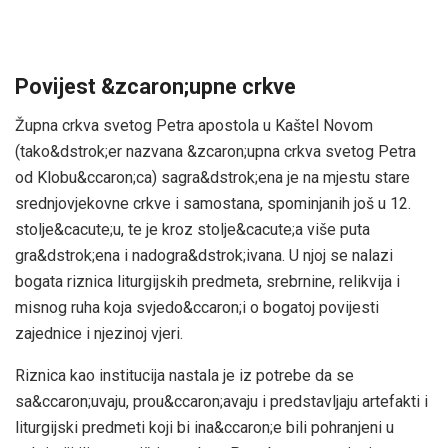
Povijest &zcaron;upne crkve
Župna crkva svetog Petra apostola u Kaštel Novom
(tako&dstrok;er nazvana &zcaron;upna crkva svetog Petra
od Klobu&ccaron;ca) sagra&dstrok;ena je na mjestu stare
srednjovjekovne crkve i samostana, spominjanih još u 12.
stolje&cacute;u, te je kroz stolje&cacute;a više puta
gra&dstrok;ena i nadogra&dstrok;ivana. U njoj se nalazi
bogata riznica liturgijskih predmeta, srebrnine, relikvija i
misnog ruha koja svjedo&ccaron;i o bogatoj povijesti
zajednice i njezinoj vjeri.
Riznica kao institucija nastala je iz potrebe da se
sa&ccaron;uvaju, prou&ccaron;avaju i predstavljaju artefakti i
liturgijski predmeti koji bi ina&ccaron;e bili pohranjeni u