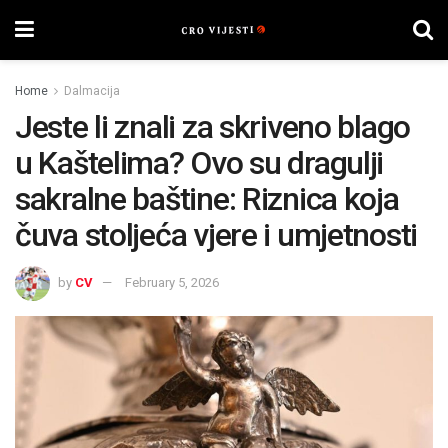
Home
Dalmacija
Jeste li znali za skriveno blago
u Kaštelima? Ovo su dragulji
sakralne baštine: Riznica koja
čuva stoljeća vjere i umjetnosti
by
CV
February 5, 2026