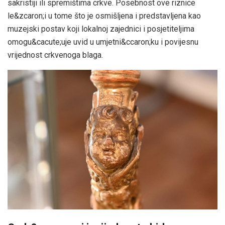
sakristiji ili spremištima crkve. Posebnost ove riznice
le&zcaron;i u tome što je osmišljena i predstavljena kao
muzejski postav koji lokalnoj zajednici i posjetiteljima
omogu&cacute;uje uvid u umjetni&ccaron;ku i povijesnu
vrijednost crkvenoga blaga.