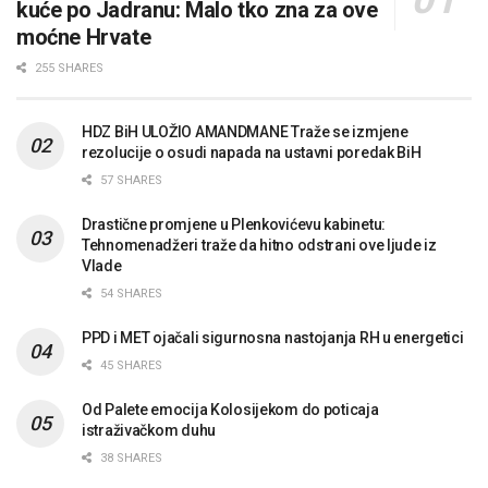
kuće po Jadranu: Malo tko zna za ove
moćne Hrvate
255 SHARES
HDZ BiH ULOŽIO AMANDMANE Traže se izmjene
rezolucije o osudi napada na ustavni poredak BiH
57 SHARES
Drastične promjene u Plenkovićevu kabinetu:
Tehnomenadžeri traže da hitno odstrani ove ljude iz
Vlade
54 SHARES
PPD i MET ojačali sigurnosna nastojanja RH u energetici
45 SHARES
Od Palete emocija Kolosijekom do poticaja
istraživačkom duhu
38 SHARES