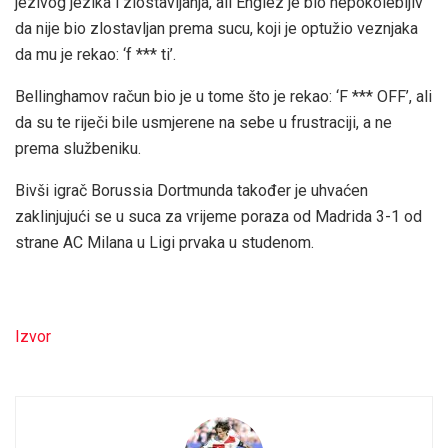
jezivog jezika i zlostavljanja, ali Englez je bio nepokolebljiv
da nije bio zlostavljan prema sucu, koji je optužio veznjaka
da mu je rekao: ‘f *** ti’.
Bellinghamov račun bio je u tome što je rekao: ‘F *** OFF’, ali
da su te riječi bile usmjerene na sebe u frustraciji, a ne
prema službeniku.
Bivši igrač Borussia Dortmunda također je uhvaćen
zaklinjujući se u suca za vrijeme poraza od Madrida 3-1 od
strane AC Milana u Ligi prvaka u studenom.
Izvor