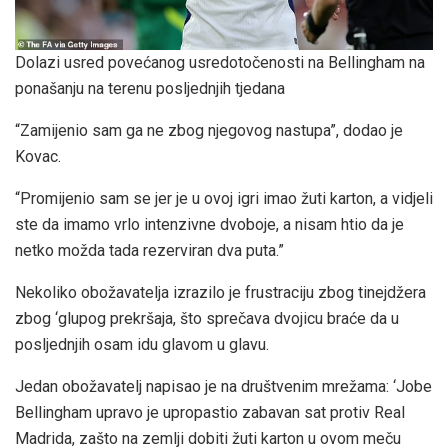
Dolazi usred povećanog usredotočenosti na Bellingham na
ponašanju na terenu posljednjih tjedana
“Zamijenio sam ga ne zbog njegovog nastupa”, dodao je
Kovac.
“Promijenio sam se jer je u ovoj igri imao žuti karton, a vidjeli
ste da imamo vrlo intenzivne dvoboje, a nisam htio da je
netko možda tada rezerviran dva puta.”
Nekoliko obožavatelja izrazilo je frustraciju zbog tinejdžera
zbog ‘glupog prekršaja, što sprečava dvojicu braće da u
posljednjih osam idu glavom u glavu.
Jedan obožavatelj napisao je na društvenim mrežama: ‘Jobe
Bellingham upravo je upropastio zabavan sat protiv Real
Madrida, zašto na zemlji dobiti žuti karton u ovom meču