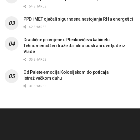
54 SHARES
PPD i MET ojačali sigurnosna nastojanja RH u energetici
42 SHARES
Drastične promjene u Plenkovićevu kabinetu:
Tehnomenadžeri traže da hitno odstrani ove ljude iz
Vlade
35 SHARES
Od Palete emocija Kolosijekom do poticaja
istraživačkom duhu
31 SHARES