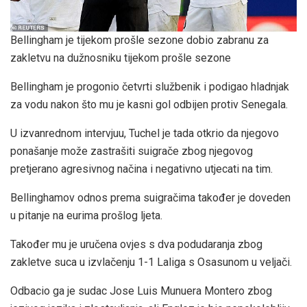
Bellingham je tijekom prošle sezone dobio zabranu za
zakletvu na dužnosniku tijekom prošle sezone
Bellingham je progonio četvrti službenik i podigao hladnjak
za vodu nakon što mu je kasni gol odbijen protiv Senegala.
U izvanrednom intervjuu, Tuchel je tada otkrio da njegovo
ponašanje može zastrašiti suigrače zbog njegovog
pretjerano agresivnog načina i negativno utjecati na tim.
Bellinghamov odnos prema suigračima također je doveden
u pitanje na eurima prošlog ljeta.
Također mu je uručena ovjes s dva podudaranja zbog
zakletve suca u izvlačenju 1-1 Laliga s Osasunom u veljači.
Odbacio ga je sudac Jose Luis Munuera Montero zbog