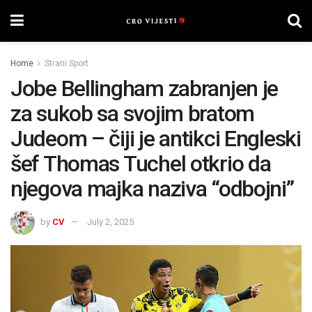
Home
Strani Sport
Jobe Bellingham zabranjen je
za sukob sa svojim bratom
Judeom – čiji je antikci Engleski
šef Thomas Tuchel otkrio da
njegova majka naziva “odbojni”
by
CV
July 2, 2025