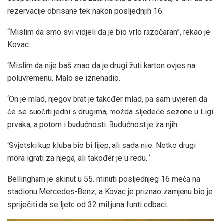
rezervacije obrisane tek nakon posljednjih 16.
“Mislim da smo svi vidjeli da je bio vrlo razočaran”, rekao je
Kovac.
‘Mislim da nije baš znao da je drugi žuti karton ovjes na
poluvremenu. Malo se iznenadio.
‘On je mlad, njegov brat je također mlad, pa sam uvjeren da
će se suočiti jedni s drugima, možda sljedeće sezone u Ligi
prvaka, a potom i budućnosti. Budućnost je za njih.
‘Svjetski kup kluba bio bi lijep, ali sada nije. Netko drugi
mora igrati za njega, ali također je u redu. ‘
Bellingham je skinut u 55. minuti posljednjeg 16 meča na
stadionu Mercedes-Benz, a Kovac je priznao zamjenu bio je
spriječiti da se ljeto od 32 milijuna funti odbaci.