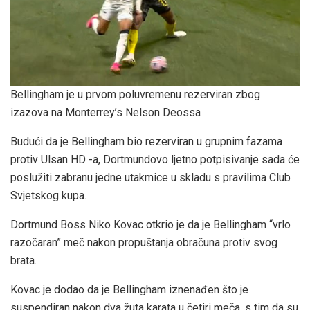
Bellingham je u prvom poluvremenu rezerviran zbog
izazova na Monterrey’s Nelson Deossa
Budući da je Bellingham bio rezerviran u grupnim fazama
protiv Ulsan HD -a, Dortmundovo ljetno potpisivanje sada će
poslužiti zabranu jedne utakmice u skladu s pravilima Club
Svjetskog kupa.
Dortmund Boss Niko Kovac otkrio je da je Bellingham “vrlo
razočaran” meč nakon propuštanja obračuna protiv svog
brata.
Kovac je dodao da je Bellingham iznenađen što je
suspendiran nakon dva žuta karata u četiri meča, s tim da su