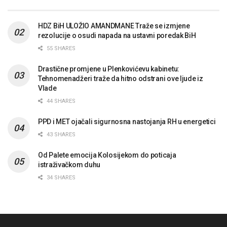
HDZ BiH ULOŽIO AMANDMANE Traže se izmjene
rezolucije o osudi napada na ustavni poredak BiH
55 SHARES
Drastične promjene u Plenkovićevu kabinetu:
Tehnomenadžeri traže da hitno odstrani ove ljude iz
Vlade
44 SHARES
PPD i MET ojačali sigurnosna nastojanja RH u energetici
43 SHARES
Od Palete emocija Kolosijekom do poticaja
istraživačkom duhu
34 SHARES