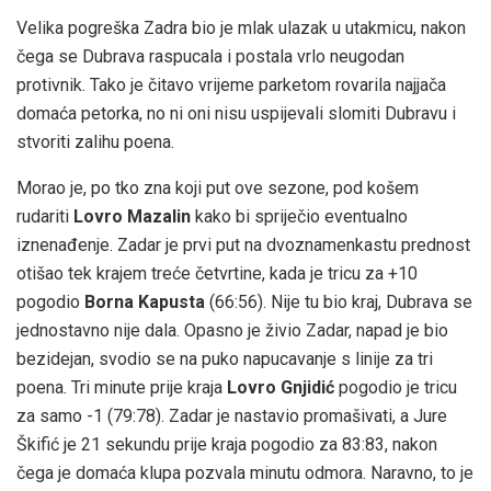
Velika pogreška Zadra bio je mlak ulazak u utakmicu, nakon
čega se Dubrava raspucala i postala vrlo neugodan
protivnik. Tako je čitavo vrijeme parketom rovarila najjača
domaća petorka, no ni oni nisu uspijevali slomiti Dubravu i
stvoriti zalihu poena.
Morao je, po tko zna koji put ove sezone, pod košem
rudariti
Lovro Mazalin
kako bi spriječio eventualno
iznenađenje. Zadar je prvi put na dvoznamenkastu prednost
otišao tek krajem treće četvrtine, kada je tricu za +10
pogodio
Borna Kapusta
(66:56). Nije tu bio kraj, Dubrava se
jednostavno nije dala. Opasno je živio Zadar, napad je bio
bezidejan, svodio se na puko napucavanje s linije za tri
poena. Tri minute prije kraja
Lovro Gnjidić
pogodio je tricu
za samo -1 (79:78). Zadar je nastavio promašivati, a Jure
Škifić je 21 sekundu prije kraja pogodio za 83:83, nakon
čega je domaća klupa pozvala minutu odmora. Naravno, to je