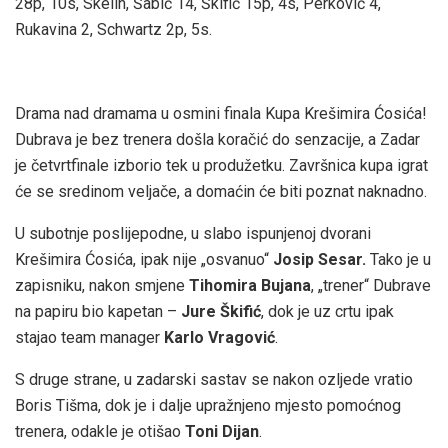
28p, 10s, Skelin, Šabić 14, Škifić 15p, 4s, Perković 4,
Rukavina 2, Schwartz 2p, 5s.
Drama nad dramama u osmini finala Kupa Krešimira Ćosića!
Dubrava je bez trenera došla koračić do senzacije, a Zadar
je četvrtfinale izborio tek u produžetku. Završnica kupa igrat
će se sredinom veljače, a domaćin će biti poznat naknadno.
U subotnje poslijepodne, u slabo ispunjenoj dvorani
Krešimira Ćosića, ipak nije „osvanuo“
Josip Sesar.
Tako je u
zapisniku, nakon smjene
Tihomira Bujana
, „trener“ Dubrave
na papiru bio kapetan –
Jure Škifić
, dok je uz crtu ipak
stajao team manager
Karlo Vragović
.
S druge strane, u zadarski sastav se nakon ozljede vratio
Boris Tišma, dok je i dalje upražnjeno mjesto pomoćnog
trenera, odakle je otišao
Toni Dijan
.