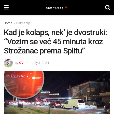
Home
Dalmacija
Kad je kolaps, nek’ je dvostruki:
“Vozim se već 45 minuta kroz
Strožanac prema Splitu”
by
CV
July 3, 2024