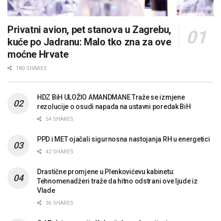
Privatni avion, pet stanova u Zagrebu,
kuće po Jadranu: Malo tko zna za ove
moćne Hrvate
180 SHARES
HDZ BiH ULOŽIO AMANDMANE Traže se izmjene
rezolucije o osudi napada na ustavni poredak BiH
54 SHARES
PPD i MET ojačali sigurnosna nastojanja RH u energetici
42 SHARES
Drastične promjene u Plenkovićevu kabinetu:
Tehnomenadžeri traže da hitno odstrani ove ljude iz
Vlade
36 SHARES