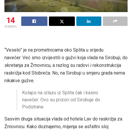
14
SHARES
“Veselo” je na prometnicama oko Splita u srijedu
navečer. Već smo izvijestili o gužvi koja vlada na Sirobuji, do
skretanja za Žrnovnicu, a razlog su radovi i rekonstrukcija
raskrižja kod Stobreča. No, na
Sirobuji
u smjeru grada nema
nikakve gužve.
Kolaps na izlazu iz Splita čak i kasno
navečer: Ovo su prizori od Sirobuje do
Podstrane
Sasvim druga
situacija
vlada od hotela Lav do raskrižja za
Žrnovnicu. Kako doznajemo, mijenja se asfaltni sloj