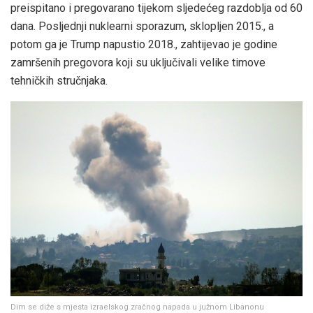
preispitano i pregovarano tijekom sljedećeg razdoblja od 60
dana. Posljednji nuklearni sporazum, sklopljen 2015., a
potom ga je Trump napustio 2018., zahtijevao je godine
zamršenih pregovora koji su uključivali velike timove
tehničkih stručnjaka.
Dim se diže s mjesta izraelskog zračnog napada u južnom Libanonu