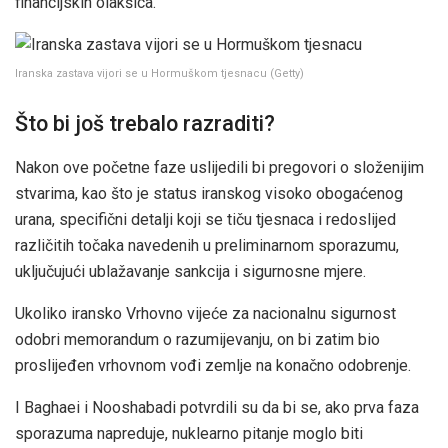
financijskih olakšica.
Iranska zastava vijori se u Hormuškom tjesnacu
(
Getty
)
Što bi još trebalo razraditi?
Nakon ove početne faze uslijedili bi pregovori o složenijim
stvarima, kao što je status iranskog visoko obogaćenog
urana, specifični detalji koji se tiču ​​tjesnaca i redoslijed
različitih točaka navedenih u preliminarnom sporazumu,
uključujući ublažavanje sankcija i sigurnosne mjere.
Ukoliko iransko Vrhovno vijeće za nacionalnu sigurnost
odobri memorandum o razumijevanju, on bi zatim bio
proslijeđen vrhovnom vođi zemlje na konačno odobrenje.
I Baghaei i Nooshabadi potvrdili su da bi se, ako prva faza
sporazuma napreduje, nuklearno pitanje moglo biti