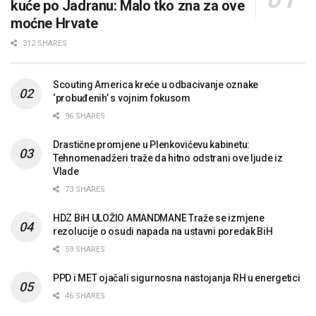
kuće po Jadranu: Malo tko zna za ove
moćne Hrvate
312 SHARES
Scouting America kreće u odbacivanje oznake
‘probuđenih’ s vojnim fokusom
96 SHARES
Drastične promjene u Plenkovićevu kabinetu:
Tehnomenadžeri traže da hitno odstrani ove ljude iz
Vlade
73 SHARES
HDZ BiH ULOŽIO AMANDMANE Traže se izmjene
rezolucije o osudi napada na ustavni poredak BiH
59 SHARES
PPD i MET ojačali sigurnosna nastojanja RH u energetici
46 SHARES