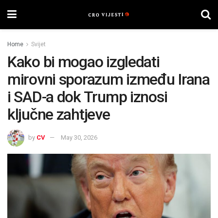
Home
Svijet
Kako bi mogao izgledati
mirovni sporazum između Irana
i SAD-a dok Trump iznosi
ključne zahtjeve
by
CV
May 30, 2026