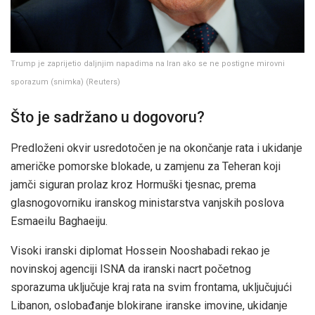
Trump je zaprijetio daljnjim napadima na Iran ako se ne postigne mirovni
sporazum (snimka)
(
Reuters
)
Što je sadržano u dogovoru?
Predloženi okvir usredotočen je na okončanje rata i ukidanje
američke pomorske blokade, u zamjenu za Teheran koji
jamči siguran prolaz kroz Hormuški tjesnac, prema
glasnogovorniku iranskog ministarstva vanjskih poslova
Esmaeilu Baghaeiju.
Visoki iranski diplomat Hossein Nooshabadi rekao je
novinskoj agenciji ISNA da iranski nacrt početnog
sporazuma uključuje kraj rata na svim frontama, uključujući
Libanon, oslobađanje blokirane iranske imovine, ukidanje