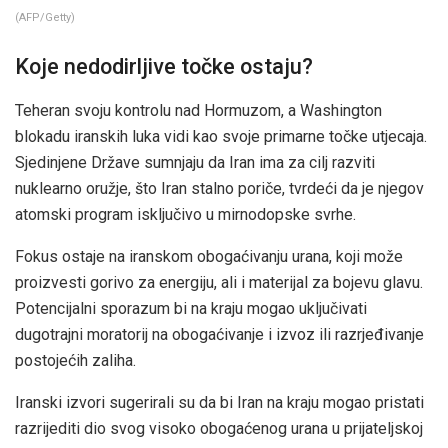
(
AFP/Getty
)
Koje nedodirljive točke ostaju?
Teheran svoju kontrolu nad Hormuzom, a Washington
blokadu iranskih luka vidi kao svoje primarne točke utjecaja.
Sjedinjene Države sumnjaju da Iran ima za cilj razviti
nuklearno oružje, što Iran stalno poriče, tvrdeći da je njegov
atomski program isključivo u mirnodopske svrhe.
Fokus ostaje na iranskom obogaćivanju urana, koji može
proizvesti gorivo za energiju, ali i materijal za bojevu glavu.
Potencijalni sporazum bi na kraju mogao uključivati ​​
dugotrajni moratorij na obogaćivanje i izvoz ili razrjeđivanje
postojećih zaliha.
Iranski izvori sugerirali su da bi Iran na kraju mogao pristati
razrijediti dio svog visoko obogaćenog urana u prijateljskoj