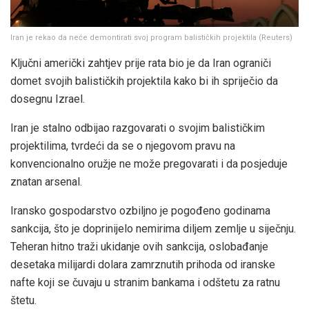
Iran je rekao da neće demontirati svoj program balističkih projektila
(
Reuters
)
Ključni američki zahtjev prije rata bio je da Iran ograniči
domet svojih balističkih projektila kako bi ih spriječio da
dosegnu Izrael.
Iran je stalno odbijao razgovarati o svojim balističkim
projektilima, tvrdeći da se o njegovom pravu na
konvencionalno oružje ne može pregovarati i da posjeduje
znatan arsenal.
Iransko gospodarstvo ozbiljno je pogođeno godinama
sankcija, što je doprinijelo nemirima diljem zemlje u siječnju.
Teheran hitno traži ukidanje ovih sankcija, oslobađanje
desetaka milijardi dolara zamrznutih prihoda od iranske
nafte koji se čuvaju u stranim bankama i odštetu za ratnu
štetu.