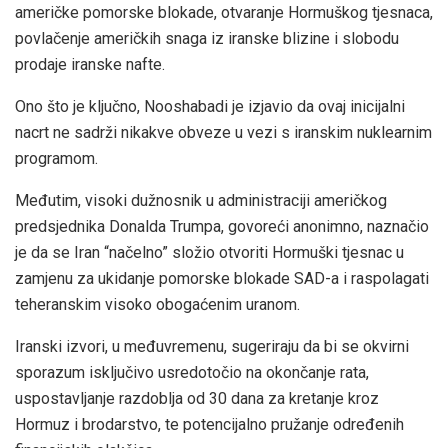
američke pomorske blokade, otvaranje Hormuškog tjesnaca,
povlačenje američkih snaga iz iranske blizine i slobodu
prodaje iranske nafte.
Ono što je ključno, Nooshabadi je izjavio da ovaj inicijalni
nacrt ne sadrži nikakve obveze u vezi s iranskim nuklearnim
programom.
Međutim, visoki dužnosnik u administraciji američkog
predsjednika Donalda Trumpa, govoreći anonimno, naznačio
je da se Iran “načelno” složio otvoriti Hormuški tjesnac u
zamjenu za ukidanje pomorske blokade SAD-a i raspolagati
teheranskim visoko obogaćenim uranom.
Iranski izvori, u međuvremenu, sugeriraju da bi se okvirni
sporazum isključivo usredotočio na okončanje rata,
uspostavljanje razdoblja od 30 dana za kretanje kroz
Hormuz i brodarstvo, te potencijalno pružanje određenih