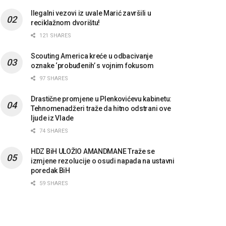
Ilegalni vezovi iz uvale Marić završili u
reciklažnom dvorištu!
121 SHARES
Scouting America kreće u odbacivanje
oznake ‘probuđenih’ s vojnim fokusom
97 SHARES
Drastične promjene u Plenkovićevu kabinetu:
Tehnomenadžeri traže da hitno odstrani ove
ljude iz Vlade
74 SHARES
HDZ BiH ULOŽIO AMANDMANE Traže se
izmjene rezolucije o osudi napada na ustavni
poredak BiH
59 SHARES