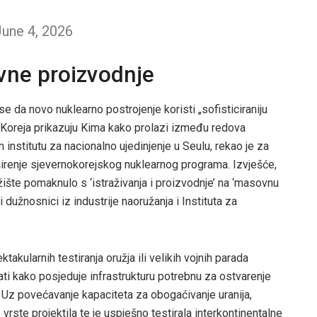
une 4, 2026
vne proizvodnje
 da novo nuklearno postrojenje koristi „sofisticiraniju
rna Koreja prikazuju Kima kako prolazi između redova
 institutu za nacionalno ujedinjenje u Seulu, rekao je za
širenje sjevernokorejskog nuklearnog programa. Izvješće,
ište pomaknulo s ‘istraživanja i proizvodnje’ na ‘masovnu
i dužnosnici iz industrije naoružanja i Instituta za
kularnih testiranja oružja ili velikih vojnih parada
ti kako posjeduje infrastrukturu potrebnu za ostvarenje
Uz povećavanje kapaciteta za obogaćivanje uranija,
 vrste projektila te je uspješno testirala interkontinentalne