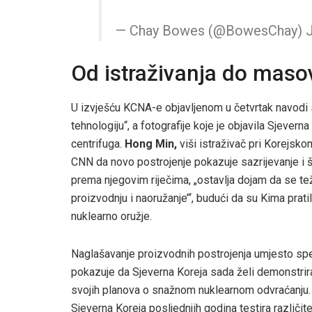
— Chay Bowes (@BowesChay) J
Od istraživanja do maso
U izvješću KCNA-e objavljenom u četvrtak navodi se
tehnologiju“, a fotografije koje je objavila Sjeve
centrifuga.
Hong Min,
viši istraživač pri Korejskom
CNN da novo postrojenje pokazuje sazrijevanje i 
prema njegovim riječima, „ostavlja dojam da se tež
proizvodnju i naoružanje’“, budući da su Kima pratil
nuklearno oružje.
Naglašavanje proizvodnih postrojenja umjesto spekta
pokazuje da Sjeverna Koreja sada želi demonstrira
svojih planova o snažnom nuklearnom odvraćanju. 
Sjeverna Koreja posljednjih godina testira različite