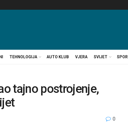
NI
TEHNOLOGIJA
AUTO KLUB
VJERA
SVIJET
SPOR
 tajno postrojenje,
jet
0