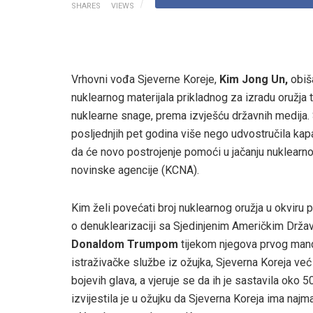
SHARES
VIEWS
Vrhovni vođa Sjeverne Koreje,
Kim Jong Un,
obiša
nuklearnog materijala prikladnog za izradu oružja 
nuklearne snage, prema izvješću državnih medija. 
posljednjih pet godina više nego udvostručila kapa
da će novo postrojenje pomoći u jačanju nuklearno
novinske agencije (KCNA).
Kim želi povećati broj nuklearnog oružja u okviru 
o denuklearizaciji sa Sjedinjenim Američkim Drža
Donaldom Trumpom
tijekom njegova prvog mand
istraživačke službe iz ožujka, Sjeverna Koreja ve
bojevih glava, a vjeruje se da ih je sastavila oko
izvijestila je u ožujku da Sjeverna Koreja ima najm