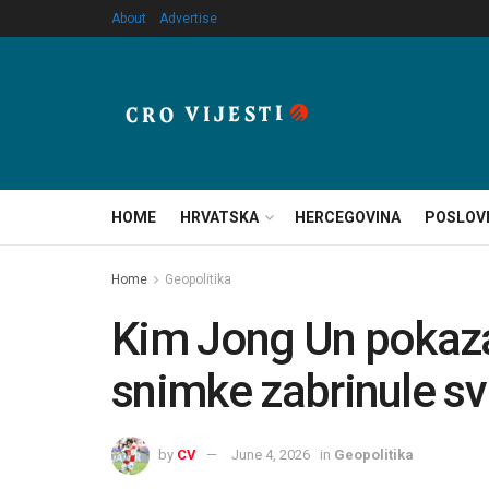
About
Advertise
HOME
HRVATSKA
HERCEGOVINA
POSLOV
Home
Geopolitika
Kim Jong Un pokazao
snimke zabrinule svi
by
CV
June 4, 2026
in
Geopolitika