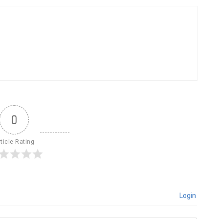
0
ticle Rating
Login