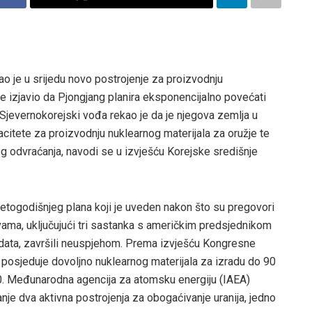
o je u srijedu novo postrojenje za proizvodnju
te izjavio da Pjongjang planira eksponencijalno povećati
Sjevernokorejski vođa rekao je da je njegova zemlja u
citete za proizvodnju nuklearnog materijala za oružje te
g odvraćanja, navodi se u izvješću Korejske središnje
petogodišnjeg plana koji je uveden nakon što su pregovori
vama, uključujući tri sastanka s američkim predsjednikom
ata, završili neuspjehom. Prema izvješću Kongresne
ć posjeduje dovoljno nuklearnog materijala za izradu do 90
 50. Međunarodna agencija za atomsku energiju (IAEA)
anje dva aktivna postrojenja za obogaćivanje uranija, jedno