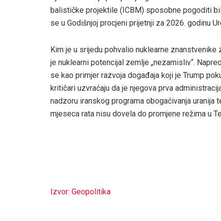
balističke projektile (ICBM) sposobne pogoditi b
se u Godišnjoj procjeni prijetnji za 2026. godinu 
Kim je u srijedu pohvalio nuklearne znanstvenike z
je nuklearni potencijal zemlje „nezamisliv“. Napr
se kao primjer razvoja događaja koji je Trump poku
kritičari uzvraćaju da je njegova prva administrac
nadzoru iranskog programa obogaćivanja uranija t
mjeseca rata nisu dovela do promjene režima u Te
Izvor: Geopolitika