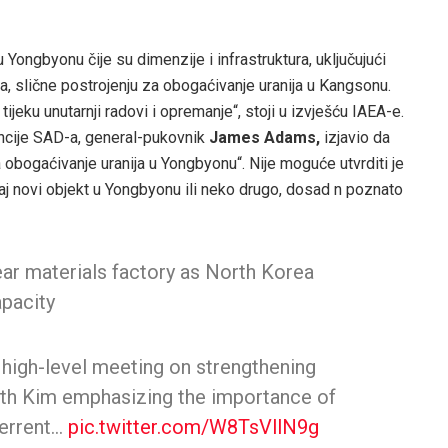
 Yongbyonu čije su dimenzije i infrastruktura, uključujući
a, slične postrojenju za obogaćivanje uranija u Kangsonu.
ijeku unutarnji radovi i opremanje“, stoji u izvješću IAEA-e.
encije SAD-a, general-pukovnik
James Adams,
izjavio da
 obogaćivanje uranija u Yongbyonu“. Nije moguće utvrditi je
 taj novi objekt u Yongbyonu ili neko drugo, dosad n poznato
ar materials factory as North Korea
pacity
 high-level meeting on strengthening
ith Kim emphasizing the importance of
terrent…
pic.twitter.com/W8TsVllN9g