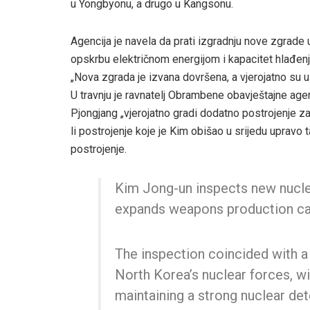
u Yongbyonu, a drugo u Kangsonu.
Agencija je navela da prati izgradnju nove zgrade u
opskrbu električnom energijom i kapacitet hlađenj
„Nova zgrada je izvana dovršena, a vjerojatno su u t
U travnju je ravnatelj Obrambene obavještajne ag
Pjongjang „vjerojatno gradi dodatno postrojenje za
li postrojenje koje je Kim obišao u srijedu upravo
postrojenje.
Kim Jong-un inspects new nucle
expands weapons production ca
The inspection coincided with a
North Korea’s nuclear forces, w
maintaining a strong nuclear de