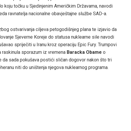
ilo koju točku u Sjedinjenim Američkim Državama, navodi
Ureda ravnatelja nacionalne obavještajne službe SAD-a.
bog ostvarivanja ciljeva petogodišnjeg plana te izjavio da
edovanje Sjeverne Koreje do statusa nuklearne sile navodi
šavao spriječiti u Iranu kroz operaciju Epic Fury. Trumpovi
ija raskinula sporazum iz vremena
Baracka Obame
o
e da sada pokušava postići sličan dogovor nakon što tri
heranu niti do uništenja njegova nuklearnog programa.