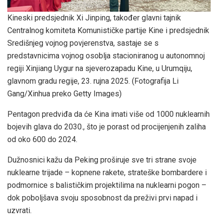
Kineski predsjednik Xi Jinping, također glavni tajnik
Centralnog komiteta Komunističke partije Kine i predsjednik
Središnjeg vojnog povjerenstva, sastaje se s
predstavnicima vojnog osoblja stacioniranog u autonomnoj
regiji Xinjiang Uygur na sjeverozapadu Kine, u Urumqiju,
glavnom gradu regije, 23. rujna 2025.
(Fotografija Li
Gang/Xinhua preko Getty Images)
Pentagon predviđa da će Kina imati više od 1000 nuklearnih
bojevih glava do 2030., što je porast od procijenjenih zaliha
od oko 600 do 2024.
Dužnosnici kažu da Peking proširuje sve tri strane svoje
nuklearne trijade – kopnene rakete, strateške bombardere i
podmornice s balističkim projektilima na nuklearni pogon –
dok poboljšava svoju sposobnost da preživi prvi napad i
uzvrati.