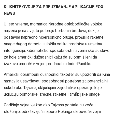
KLIKNITE OVDJE ZA PREUZIMANJE APLIKACIJE FOX
NEWS
U isto vrijeme, mornarica Narodne oslobodilačke vojske
najveća je na svijetu po broju borbenih brodova, dok je
postavila napredno hipersonično oružje, proširila raketne
snage dugog dometa i uložila velika sredstva u umjetnu
inteligenciju, kibernetičke sposobnosti i svemirske sustave
za koje američki dužnosnici kažu da su osmišljeni da
izazovu američke vojne prednosti u Indo-Pacifiku.
Američki obrambeni dužnosnici također su upozorili da Kina
nastavlja usavršavati sposobnosti potrebne za potencijalni
sukob oko Tajvana, uključujući zajedničke operacije koje
uključuju pomorske, zračne, raketne i amfibijske snage.
Godišnje vojne vježbe oko Tajvana postale su veće i
složenije, odražavajući napore Pekinga da poveća vojni