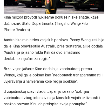
Kina možda provodi nuklearne pokuse niske snage, kaže
dužnosnik State Departmenta.
(Tingshu Wang/File
Photo/Reuters)
Australska ministrica vanjskih poslova, Penny Wong, rekla je
da je Kina obavijestila Australiju prije testiranja, ali je dodala,
“Australija je jasno rekla Kini da ovo smatramo
destabilizirajućim za regiju.”
Brzo vojno jačanje Kine dodalo je zabrinutosti, prema
Wongu, koji ga je opisao kao “nedostatak transparentnosti i
uvjeravanja u namjerama koje regija očekuje”.
U zajedničkoj izjavi vlade, Japan je izrazio “ozbiljnu
zabrinutost zbog intenziviranja kineskih vojnih aktivnosti i
snažno pozvao Kinu da preispita svoje postupke”.