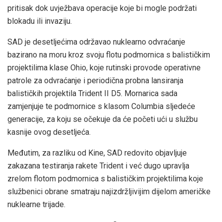
pritisak dok uvježbava operacije koje bi mogle podržati
blokadu ili invaziju.
SAD je desetljećima održavao nuklearno odvraćanje
bazirano na moru kroz svoju flotu podmornica s balističkim
projektilima klase Ohio, koje rutinski provode operativne
patrole za odvraćanje i periodična probna lansiranja
balističkih projektila Trident II D5. Mornarica sada
zamjenjuje te podmornice s klasom Columbia sljedeće
generacije, za koju se očekuje da će početi ući u službu
kasnije ovog desetljeća.
Međutim, za razliku od Kine, SAD redovito objavljuje
zakazana testiranja rakete Trident i već dugo upravlja
zrelom flotom podmornica s balističkim projektilima koje
službenici obrane smatraju najizdržljivijim dijelom američke
nuklearne trijade.