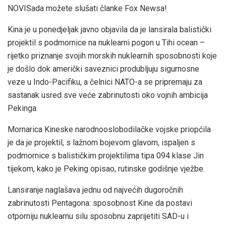
NOVI
Sada možete slušati članke Fox Newsa!
Kina je u ponedjeljak javno objavila da je lansirala balistički
projektil s podmornice na nuklearni pogon u Tihi ocean –
rijetko priznanje svojih morskih nuklearnih sposobnosti koje
je došlo dok američki saveznici produbljuju sigurnosne
veze u Indo-Pacifiku, a čelnici NATO-a se pripremaju za
sastanak usred sve veće zabrinutosti oko vojnih ambicija
Pekinga.
Mornarica Kineske narodnooslobodilačke vojske priopćila
je da je projektil, s lažnom bojevom glavom, ispaljen s
podmornice s balističkim projektilima tipa 094 klase Jin
tijekom, kako je Peking opisao, rutinske godišnje vježbe.
Lansiranje naglašava jednu od najvećih dugoročnih
zabrinutosti Pentagona: sposobnost Kine da postavi
otporniju nuklearnu silu sposobnu zaprijetiti SAD-u i