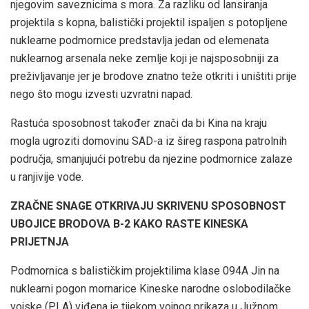
njegovim saveznicima s mora. Za razliku od lansiranja
projektila s kopna, balistički projektil ispaljen s potopljene
nuklearne podmornice predstavlja jedan od elemenata
nuklearnog arsenala neke zemlje koji je najsposobniji za
preživljavanje jer je brodove znatno teže otkriti i uništiti prije
nego što mogu izvesti uzvratni napad.
Rastuća sposobnost također znači da bi Kina na kraju
mogla ugroziti domovinu SAD-a iz šireg raspona patrolnih
područja, smanjujući potrebu da njezine podmornice zalaze
u ranjivije vode.
ZRAČNE SNAGE OTKRIVAJU SKRIVENU SPOSOBNOST
UBOJICE BRODOVA B-2 KAKO RASTE KINESKA
PRIJETNJA
Podmornica s balističkim projektilima klase 094A Jin na
nuklearni pogon mornarice Kineske narodne oslobodilačke
vojske (PLA) viđena je tijekom vojnog prikaza u Južnom