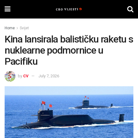
Home
Svijet
Kina lansirala balističku raketu s
nuklearne podmornice u
Pacifiku
by
CV
July 7, 2026