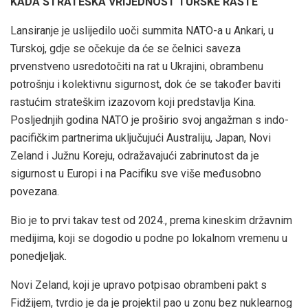
KADA STRATEŠKA VRIJEDNOST TURSKE RASTE
Lansiranje je uslijedilo uoči summita NATO-a u Ankari, u
Turskoj, gdje se očekuje da će se čelnici saveza
prvenstveno usredotočiti na rat u Ukrajini, obrambenu
potrošnju i kolektivnu sigurnost, dok će se također baviti
rastućim strateškim izazovom koji predstavlja Kina.
Posljednjih godina NATO je proširio svoj angažman s indo-
pacifičkim partnerima uključujući Australiju, Japan, Novi
Zeland i Južnu Koreju, odražavajući zabrinutost da je
sigurnost u Europi i na Pacifiku sve više međusobno
povezana.
Bio je to prvi takav test od 2024., prema kineskim državnim
medijima, koji se dogodio u podne po lokalnom vremenu u
ponedjeljak.
Novi Zeland, koji je upravo potpisao obrambeni pakt s
Fidžijem, tvrdio je da je projektil pao u zonu bez nuklearnog