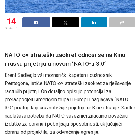
14
SHARES
NATO-ov strateški zaokret odnosi se na Kinu
i rusku prijetnju u novom ‘NATO-u 3.0’
Brent Sadler, bivši mornarički kapetan i dužnosnik
Pentagona, ističe NATO-ov strateški zaokret za rješavanje
rastućih prijetnji. On detaljno opisuje potencijal za
preraspodjelu američkih trupa u Europi i naglašava “NATO
3.0” pristup koji uravnotežuje prijetnje iz Kine i Rusije. Sadler
naglašava potrebu da NATO saveznici značajno povećaju
izdatke za obranu i poboljšaju sposobnosti, uključujući
obranu od projektila, za odvraćanje agresije.