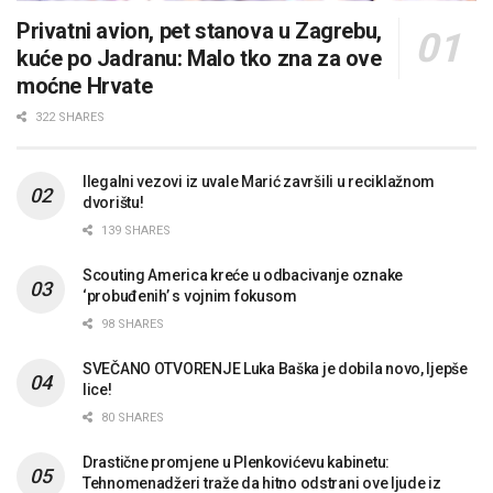
Privatni avion, pet stanova u Zagrebu,
kuće po Jadranu: Malo tko zna za ove
moćne Hrvate
322 SHARES
Ilegalni vezovi iz uvale Marić završili u reciklažnom
dvorištu!
139 SHARES
Scouting America kreće u odbacivanje oznake
‘probuđenih’ s vojnim fokusom
98 SHARES
SVEČANO OTVORENJE Luka Baška je dobila novo, ljepše
lice!
80 SHARES
Drastične promjene u Plenkovićevu kabinetu:
Tehnomenadžeri traže da hitno odstrani ove ljude iz