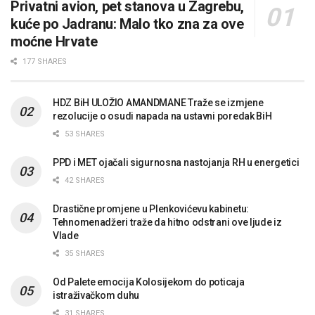
Privatni avion, pet stanova u Zagrebu,
kuće po Jadranu: Malo tko zna za ove
moćne Hrvate
177 SHARES
HDZ BiH ULOŽIO AMANDMANE Traže se izmjene
rezolucije o osudi napada na ustavni poredak BiH
53 SHARES
PPD i MET ojačali sigurnosna nastojanja RH u energetici
42 SHARES
Drastične promjene u Plenkovićevu kabinetu:
Tehnomenadžeri traže da hitno odstrani ove ljude iz
Vlade
35 SHARES
Od Palete emocija Kolosijekom do poticaja
istraživačkom duhu
31 SHARES