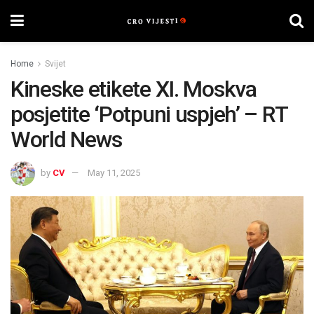
Home
Svijet
Kineske etikete XI. Moskva
posjetite ‘Potpuni uspjeh’ – RT
World News
by
CV
May 11, 2025