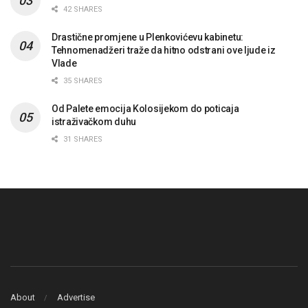
42 SHARES
Drastične promjene u Plenkovićevu kabinetu:
Tehnomenadžeri traže da hitno odstrani ove ljude iz
Vlade
35 SHARES
Od Palete emocija Kolosijekom do poticaja
istraživačkom duhu
31 SHARES
About
Advertise