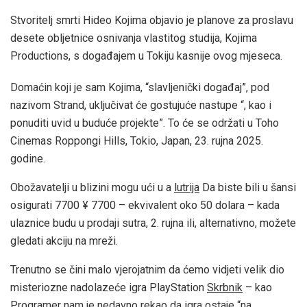
Stvoritelj smrti Hideo Kojima objavio je planove za proslavu
desete obljetnice osnivanja vlastitog studija, Kojima
Productions, s događajem u Tokiju kasnije ovog mjeseca.
Domaćin koji je sam Kojima, “slavljenički događaj”, pod
nazivom Strand, uključivat će gostujuće nastupe “, kao i
ponuditi uvid u buduće projekte”. To će se održati u Toho
Cinemas Roppongi Hills, Tokio, Japan, 23. rujna 2025.
godine.
Obožavatelji u blizini mogu ući u a
lutrija
Da biste bili u šansi
osigurati 7700 ¥ 7700 – ekvivalent oko 50 dolara – kada
ulaznice budu u prodaji sutra, 2. rujna ili, alternativno, možete
gledati akciju na mreži.
Trenutno se čini malo vjerojatnim da ćemo vidjeti velik dio
misteriozne nadolazeće igra PlayStation
Skrbnik
– kao
Programer nam je nedavno rekao da igra ostaje “na