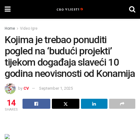
Home
Video Igre
Kojima je trebao ponuditi
pogled na ‘budući projekti’
tijekom događaja slaveći 10
godina neovisnosti od Konamija
by
CV
September 1, 2025
14
SHARES