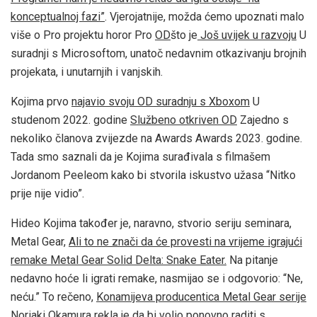
konceptualnoj fazi”
. Vjerojatnije, možda ćemo upoznati malo
više o Pro projektu horor Pro
OD
što je
Još uvijek u razvoju
U
suradnji s Microsoftom, unatoč nedavnim otkazivanju brojnih
projekata, i unutarnjih i vanjskih.
Kojima prvo
najavio svoju OD suradnju s Xboxom
U
studenom 2022. godine
Službeno otkriven OD
Zajedno s
nekoliko članova zvijezde na Awards Awards 2023. godine.
Tada smo saznali da je Kojima surađivala s filmašem
Jordanom Peeleom kako bi stvorila iskustvo užasa “Nitko
prije nije vidio”.
Hideo Kojima također je, naravno, stvorio seriju seminara,
Metal Gear,
Ali to ne znači da će provesti na vrijeme igrajući
remake Metal Gear Solid Delta: Snake Eater.
Na pitanje
nedavno hoće li igrati remake, nasmijao se i odgovorio: “Ne,
neću.” To rečeno,
Konamijeva producentica Metal Gear serije
Noriaki Okamura rekla je da bi volio ponovno raditi s