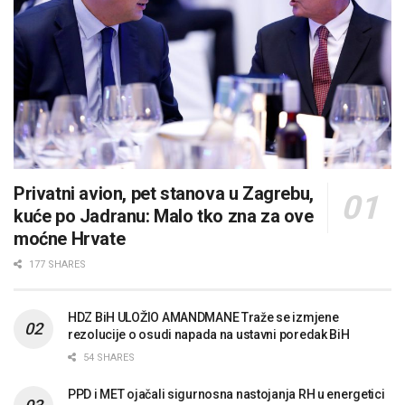
Privatni avion, pet stanova u Zagrebu,
kuće po Jadranu: Malo tko zna za ove
moćne Hrvate
177 SHARES
HDZ BiH ULOŽIO AMANDMANE Traže se izmjene
rezolucije o osudi napada na ustavni poredak BiH
54 SHARES
PPD i MET ojačali sigurnosna nastojanja RH u energetici