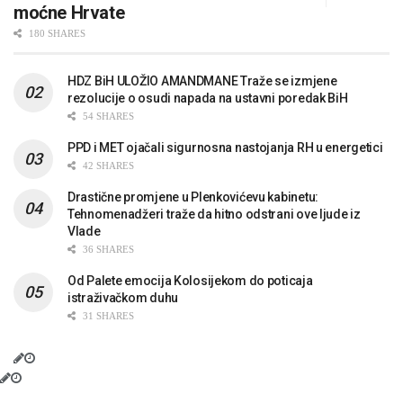
moćne Hrvate
180 SHARES
HDZ BiH ULOŽIO AMANDMANE Traže se izmjene
rezolucije o osudi napada na ustavni poredak BiH
54 SHARES
PPD i MET ojačali sigurnosna nastojanja RH u energetici
42 SHARES
Drastične promjene u Plenkovićevu kabinetu:
Tehnomenadžeri traže da hitno odstrani ove ljude iz
Vlade
36 SHARES
Od Palete emocija Kolosijekom do poticaja
istraživačkom duhu
31 SHARES