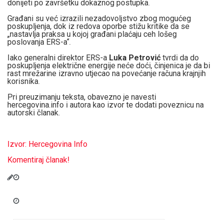
donijeti po završetku dokaznog postupka.
Građani su već izrazili nezadovoljstvo zbog mogućeg
poskupljenja, dok iz redova oporbe stižu kritike da se
„nastavlja praksa u kojoj gra
đani plaćaju ceh lošeg
poslovanja ERS-a“.
Iako generalni direktor ERS-a
Luka Petrović
tvrdi da do
poskupljenja električne energije neće doći, činjenica je da bi
rast
mrežarine
izravno utjecao na povećanje računa krajnjih
korisnika.
Pri preuzimanju teksta, obavezno je navesti
hercegovina.info i autora kao izvor te dodati poveznicu na
autorski članak.
Izvor: Hercegovina Info
Komentiraj članak!