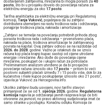
dostavljenim zahtjevima,
mre
žarina
bi mogla porasti za
40
posto
, što bi u prosjeku dovelo do povećanja računa za
električnu energiju za oko
17 posto
.
Tarifna analitičarka za električnu energiju pri Regulatornoj
komisiji,
Tanja Vuković
, pojašnjava da su zahtjevi
distributera utemeljeni na rastu troškova rada i održavanja,
ponajprije troškova plaća, naknada i amortizacije.
„Zahtjevi se temelje na pove
ćanju potrebnih prihoda zbog
porasta troškova rada i održavanja
– prvenstveno pla
ća,
naknada na plaće, troškova amortizacije te zahtijevanog
povrata na kapital. Ovaj zahtjev odnosi se na razdoblje od
2026. do 2028.
godine. Važno je istaknuti da se iznos
računa koji plaća krajnji kupac sastoji od cijene utrošene
energije i
mrežarine
. Ako dođe do povećanja cijene
mrežarine
, poskupjet će i ukupni račun za potrošače.
Preliminarnom analizom utvrđeno je da bi prosječno
povećanje računa iznosilo oko
17 posto
– pritom bi ve
ći
poslovni subjekti plaćali između 7 i 15 posto više, dok bi za
kućanstva i male kupce poskupljenje iznosilo oko 21 posto“,
izjavila je Vuković za Hercegovina.info.
Ukoliko zahtjevi budu usvojeni, novi tarifni stavovi
primjenjivat će se od
1. siječnja 2026.
godine.
Regulatorna
komisija
najavila je održavanje javnih rasprava koje će biti
otvorene za javnost, no pravo aktivnog sudjelovanja imat će
samo stranke u postupku. Konačnu odluku Komisija će