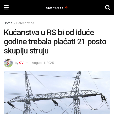
Home
Hercegovina
Kućanstva u RS bi od iduće
godine trebala plaćati 21 posto
skuplju struju
by
CV
August 1, 2025