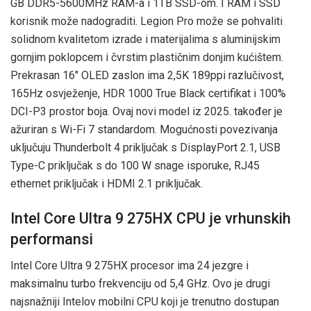
GB DDR5-5600MHz RAM-a i 1TB SSD-om. I RAM i SSD
korisnik može nadograditi. Legion Pro može se pohvaliti
solidnom kvalitetom izrade i materijalima s aluminijskim
gornjim poklopcem i čvrstim plastičnim donjim kućištem.
Prekrasan 16″ OLED zaslon ima 2,5K 189ppi razlučivost,
165Hz osvježenje, HDR 1000 True Black certifikat i 100%
DCI-P3 prostor boja. Ovaj novi model iz 2025. također je
ažuriran s Wi-Fi 7 standardom. Mogućnosti povezivanja
uključuju Thunderbolt 4 priključak s DisplayPort 2.1, USB
Type-C priključak s do 100 W snage isporuke, RJ45
ethernet priključak i HDMI 2.1 priključak.
Intel Core Ultra 9 275HX CPU je vrhunskih
performansi
Intel Core Ultra 9 275HX procesor ima 24 jezgre i
maksimalnu turbo frekvenciju od 5,4 GHz. Ovo je drugi
najsnažniji Intelov mobilni CPU koji je trenutno dostupan