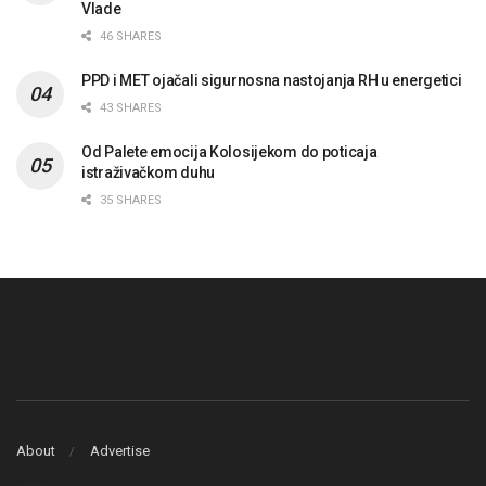
Vlade
46 SHARES
PPD i MET ojačali sigurnosna nastojanja RH u energetici
43 SHARES
Od Palete emocija Kolosijekom do poticaja
istraživačkom duhu
35 SHARES
About
Advertise