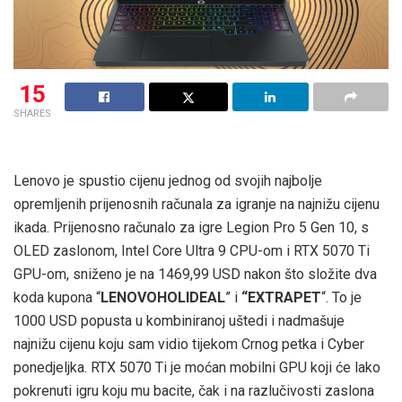
15
SHARES
Lenovo je spustio cijenu jednog od svojih najbolje
opremljenih prijenosnih računala za igranje na najnižu cijenu
ikada. Prijenosno računalo za igre Legion Pro 5 Gen 10, s
OLED zaslonom, Intel Core Ultra 9 CPU-om i RTX 5070 Ti
GPU-om, sniženo je na 1469,99 USD nakon što složite dva
koda kupona “
LENOVOHOLIDEAL
” i
“EXTRAPET
“. To je
1000 USD popusta u kombiniranoj uštedi i nadmašuje
najnižu cijenu koju sam vidio tijekom Crnog petka i Cyber ​​
ponedjeljka. RTX 5070 Ti je moćan mobilni GPU koji će lako
pokrenuti igru ​​koju mu bacite, čak i na razlučivosti zaslona