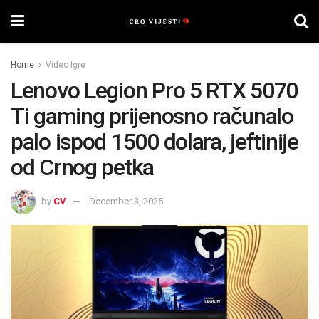
Home
Video Igre
Lenovo Legion Pro 5 RTX 5070
Ti gaming prijenosno računalo
palo ispod 1500 dolara, jeftinije
od Crnog petka
by
CV
December 3, 2025