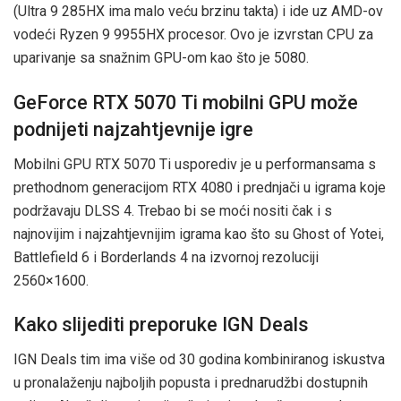
(Ultra 9 285HX ima malo veću brzinu takta) i ide uz AMD-ov
vodeći Ryzen 9 9955HX procesor. Ovo je izvrstan CPU za
uparivanje sa snažnim GPU-om kao što je 5080.
GeForce RTX 5070 Ti mobilni GPU može
podnijeti najzahtjevnije igre
Mobilni GPU RTX 5070 Ti usporediv je u performansama s
prethodnom generacijom RTX 4080 i prednjači u igrama koje
podržavaju DLSS 4. Trebao bi se moći nositi čak i s
najnovijim i najzahtjevnijim igrama kao što su Ghost of Yotei,
Battlefield 6 i Borderlands 4 na izvornoj rezoluciji
2560×1600.
Kako slijediti preporuke IGN Deals
IGN Deals tim ima više od 30 godina kombiniranog iskustva
u pronalaženju najboljih popusta i prednarudžbi dostupnih