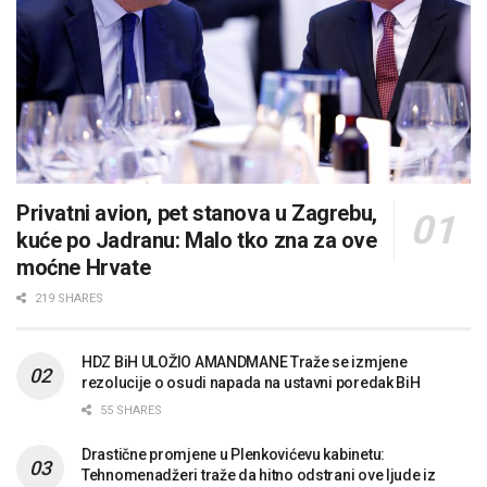
Privatni avion, pet stanova u Zagrebu,
kuće po Jadranu: Malo tko zna za ove
moćne Hrvate
219 SHARES
HDZ BiH ULOŽIO AMANDMANE Traže se izmjene
rezolucije o osudi napada na ustavni poredak BiH
55 SHARES
Drastične promjene u Plenkovićevu kabinetu:
Tehnomenadžeri traže da hitno odstrani ove ljude iz