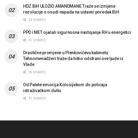
HDZ BiH ULOŽIO AMANDMANE Traže se izmjene
rezolucije o osudi napada na ustavni poredak BiH
53 SHARES
PPD i MET ojačali sigurnosna nastojanja RH u energetici
41 SHARES
Drastične promjene u Plenkovićevu kabinetu:
Tehnomenadžeri traže da hitno odstrani ove ljude iz
Vlade
35 SHARES
Od Palete emocija Kolosijekom do poticaja
istraživačkom duhu
31 SHARES