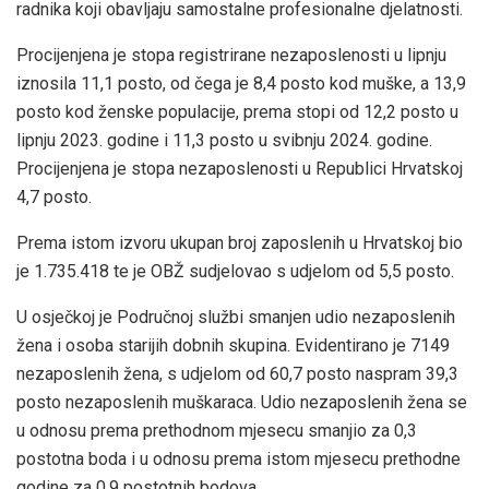
radnika koji obavljaju samostalne profesionalne djelatnosti.
Procijenjena je stopa registrirane nezaposlenosti u lipnju
iznosila 11,1 posto, od čega je 8,4 posto kod muške, a 13,9
posto kod ženske populacije, prema stopi od 12,2 posto u
lipnju 2023. godine i 11,3 posto u svibnju 2024. godine.
Procijenjena je stopa nezaposlenosti u Republici Hrvatskoj
4,7 posto.
Prema istom izvoru ukupan broj zaposlenih u Hrvatskoj bio
je 1.735.418 te je OBŽ sudjelovao s udjelom od 5,5 posto.
U osječkoj je Područnoj službi smanjen udio nezaposlenih
žena i osoba starijih dobnih skupina. Evidentirano je 7149
nezaposlenih žena, s udjelom od 60,7 posto naspram 39,3
posto nezaposlenih muškaraca. Udio nezaposlenih žena se
u odnosu prema prethodnom mjesecu smanjio za 0,3
postotna boda i u odnosu prema istom mjesecu prethodne
godine za 0,9 postotnih bodova.