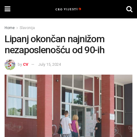
Home
Slavonija
Lipanj okončan najnižom
nezaposlenošću od 90-ih
by
CV
July 15, 2024