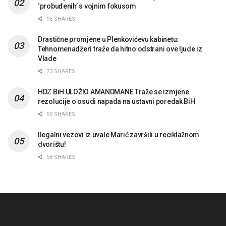
‘probuđenih’ s vojnim fokusom
96 SHARES
Drastične promjene u Plenkovićevu kabinetu:
Tehnomenadžeri traže da hitno odstrani ove ljude iz
Vlade
73 SHARES
HDZ BiH ULOŽIO AMANDMANE Traže se izmjene
rezolucije o osudi napada na ustavni poredak BiH
59 SHARES
Ilegalni vezovi iz uvale Marić završili u reciklažnom
dvorištu!
58 SHARES