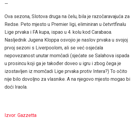
—
Ova sezona, Slotova druga na čelu, bila je razočaravajuća za
Redse. Peto mjesto u Premier ligi, eliminiran u četvrtfinalu
Lige prvaka i FA kupa, ispao u 4. kolu kod Carabaoa.
Nasljednik Jugena Kloppa osvojio je naslov prvaka u svojoj
prvoj sezoni s Liverpoolom, ali se već osjećala
nepovezanost unutar momčadi (sjećate se Salahova ispada
u prosincu koji ga je također doveo u igru ​​i zbog čega je
izostavljen iz momčadi Lige prvaka protiv Intera?) To očito
nije bilo dovoljno za vlasnike. A na njegovo mjesto mogao bi
doći Iraola.
Izvor: Gazzetta