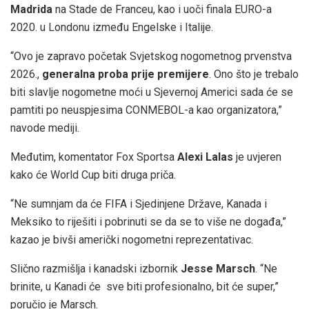
Madrida
na Stade de Franceu, kao i uoči finala EURO-a
2020. u Londonu između Engelske i Italije.
“Ovo je zapravo početak Svjetskog nogometnog prvenstva
2026.,
generalna proba prije premijere
. Ono što je trebalo
biti slavlje nogometne moći u Sjevernoj Americi sada će se
pamtiti po neuspjesima CONMEBOL-a kao organizatora,”
navode mediji.
Međutim, komentator Fox Sportsa
Alexi Lalas
je uvjeren
kako će World Cup biti druga priča.
“Ne sumnjam da će FIFA i Sjedinjene Države, Kanada i
Meksiko to riješiti i pobrinuti se da se to više ne događa,”
kazao je bivši američki nogometni reprezentativac.
Slično razmišlja i kanadski izbornik
Jesse Marsch
. “Ne
brinite, u Kanadi će sve biti profesionalno, bit će super,”
poručio je Marsch.