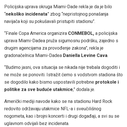
Policijska uprava okruga Miami-Dade rekla je da je bilo
“
nekoliko incidenata
” zbog “nepristojnog ponašanja
navijača koji su pokušavali pristupiti stadionu”.
“Finale Copa America organizira
CONMEBOL,
a policijska
uprava Miami-Dadea pruža sigurnosnu podršku, zajedno s
drugim agencijama za provođenje zakona”, rekla je
gradonačelnica Miami-Dadea
Daniella Levine Cava
.
“Budimo jasni, ova situacija se nikada nije trebala dogoditi i
ne može se ponoviti. Istražit ćemo s vodstvom stadiona što
se dogodilo kako bismo uspostavili potrebne
protokole i
politike za sve buduće utakmice
,” dodala je.
Američki mediji navode kako se na stadionu Hard Rock
redovito održavaju utakmice NFL-a i sveučilišnog
nogometa, kao i brojni koncerti i drugi događaji, a svi su se
uglavnom odvijali bez incidenata.