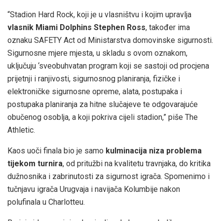
“Stadion Hard Rock, koji je u vlasništvu i kojim upravlja
vlasnik Miami Dolphins Stephen Ross
, također ima
oznaku SAFETY Act od Ministarstva domovinske sigurnosti.
Sigurnosne mjere mjesta, u skladu s ovom oznakom,
uključuju ‘sveobuhvatan program koji se sastoji od procjena
prijetnji i ranjivosti, sigurnosnog planiranja, fizičke i
elektroničke sigurnosne opreme, alata, postupaka i
postupaka planiranja za hitne slučajeve te odgovarajuće
obučenog osoblja, a koji pokriva cijeli stadion,” piše The
Athletic.
Kaos uoči finala bio je samo
kulminacija niza problema
tijekom turnira
, od pritužbi na kvalitetu travnjaka, do kritika
dužnosnika i zabrinutosti za sigurnost igrača. Spomenimo i
tučnjavu igrača Urugvaja i navijača Kolumbije nakon
polufinala u Charlotteu.