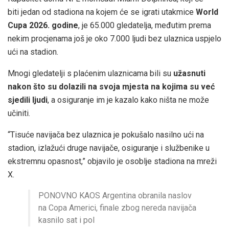
biti jedan od stadiona na kojem će se igrati utakmice
World
Cupa 2026. godine
, je 65.000 gledatelja, međutim prema
nekim procjenama još je oko 7.000 ljudi bez ulaznica uspjelo
ući na stadion.
Mnogi gledatelji s plaćenim ulaznicama bili su
užasnuti
nakon što su dolazili na svoja mjesta na kojima su već
sjedili ljudi
, a osiguranje im je kazalo kako ništa ne može
učiniti.
“Tisuće navijača bez ulaznica je pokušalo nasilno ući na
stadion, izlažući druge navijače, osiguranje i službenike u
ekstremnu opasnost,” objavilo je osoblje stadiona na mreži
X.
PONOVNO KAOS Argentina obranila naslov
na Copa Americi, finale zbog nereda navijača
kasnilo sat i pol