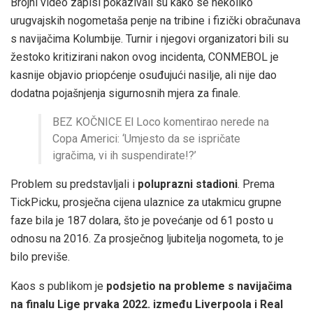
Brojni video zapisi pokazivali su kako se nekoliko
urugvajskih nogometaša penje na tribine i fizički obračunava
s navijačima Kolumbije. Turnir i njegovi organizatori bili su
žestoko kritizirani nakon ovog incidenta, CONMEBOL je
kasnije objavio priopćenje osuđujući nasilje, ali nije dao
dodatna pojašnjenja sigurnosnih mjera za finale.
BEZ KOČNICE El Loco komentirao nerede na
Copa Americi: ‘Umjesto da se ispričate
igračima, vi ih suspendirate!?’
Problem su predstavljali i
poluprazni stadioni
. Prema
TickPicku, prosječna cijena ulaznice za utakmicu grupne
faze bila je 187 dolara, što je povećanje od 61 posto u
odnosu na 2016. Za prosječnog ljubitelja nogometa, to je
bilo previše.
Kaos s publikom je
podsjetio na probleme s navijačima
na finalu Lige prvaka 2022. između Liverpoola i Real