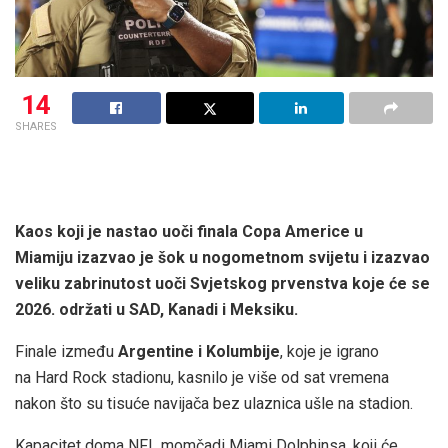
14
SHARES
Kaos koji je nastao uoči finala Copa Americe u
Miamiju izazvao je šok u nogometnom svijetu i izazvao
veliku zabrinutost uoči Svjetskog prvenstva koje će se
2026. održati u SAD, Kanadi i Meksiku.
Finale između
Argentine i Kolumbije
, koje je igrano
na Hard Rock stadionu, kasnilo je više od sat vremena
nakon što su tisuće navijača bez ulaznica ušle na stadion.
Kapacitet doma NFL momčadi Miami Dolphinsa, koji će