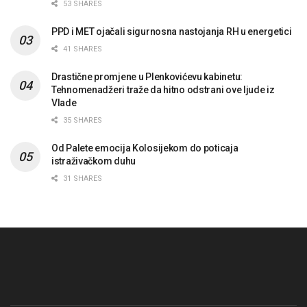
53 SHARES
PPD i MET ojačali sigurnosna nastojanja RH u energetici
41 SHARES
Drastične promjene u Plenkovićevu kabinetu:
Tehnomenadžeri traže da hitno odstrani ove ljude iz
Vlade
35 SHARES
Od Palete emocija Kolosijekom do poticaja
istraživačkom duhu
31 SHARES