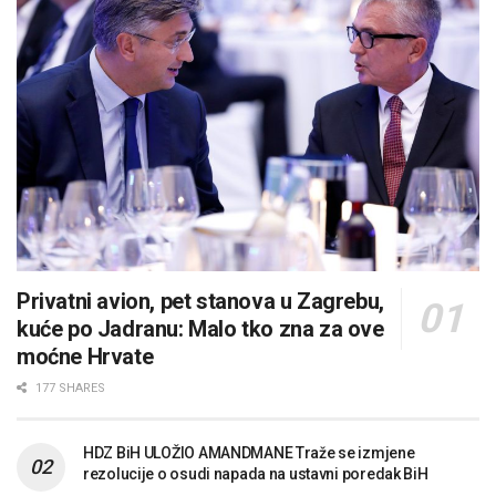
Privatni avion, pet stanova u Zagrebu,
kuće po Jadranu: Malo tko zna za ove
moćne Hrvate
177 SHARES
HDZ BiH ULOŽIO AMANDMANE Traže se izmjene
rezolucije o osudi napada na ustavni poredak BiH