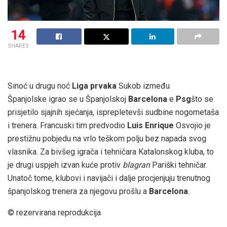
14
SHARES
Sinoć u drugu noć
Liga prvaka
Sukob između
Španjolske igrao se u Španjolskoj
Barcelona
e
Psg
što se
prisjetilo sjajnih sjećanja, isprepletevši sudbine nogometaša
i trenera. Francuski tim predvodio
Luis
Enrique
Osvojio je
prestižnu pobjedu na vrlo teškom polju bez napada svog
vlasnika. Za bivšeg igrača i tehničara Katalonskog kluba, to
je drugi uspjeh izvan kuće protiv
blagran
Pariški tehničar.
Unatoč tome, klubovi i navijači i dalje procjenjuju trenutnog
španjolskog trenera za njegovu prošlu a
Barcelona
.
© rezervirana reprodukcija