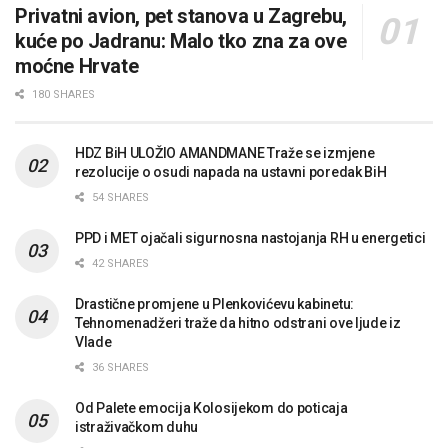
Privatni avion, pet stanova u Zagrebu,
kuće po Jadranu: Malo tko zna za ove
moćne Hrvate
180 SHARES
HDZ BiH ULOŽIO AMANDMANE Traže se izmjene
rezolucije o osudi napada na ustavni poredak BiH
54 SHARES
PPD i MET ojačali sigurnosna nastojanja RH u energetici
42 SHARES
Drastične promjene u Plenkovićevu kabinetu:
Tehnomenadžeri traže da hitno odstrani ove ljude iz
Vlade
36 SHARES
Od Palete emocija Kolosijekom do poticaja
istraživačkom duhu