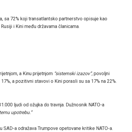
a, sa 72% koji transatlantsko partnerstvo opisuje kao
 Rusiji i Kini među državama članicama.
jetnjom, a Kinu prijetnjom
“sistemski izazov”,
povoljni
 17%, a pozitivni stavovi o Kini porasli su sa 17% na 22%.
1.000 ljudi od ožujka do travnja. Dužnosnik NATO-a
ternu upotrebu.”
enju SAD-a odražava Trumpove opetovane kritike NATO-a.