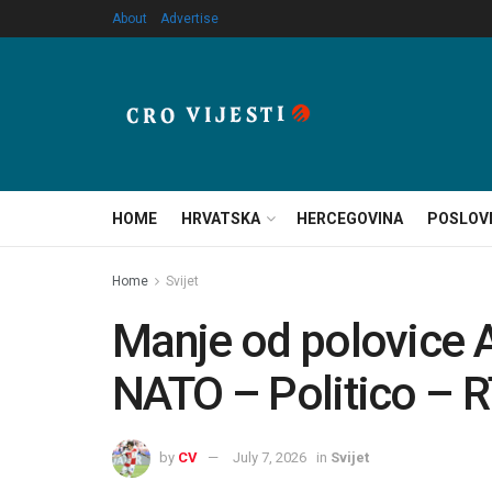
About
Advertise
HOME
HRVATSKA
HERCEGOVINA
POSLOV
Home
Svijet
Manje od polovice 
NATO – Politico – 
by
CV
July 7, 2026
in
Svijet