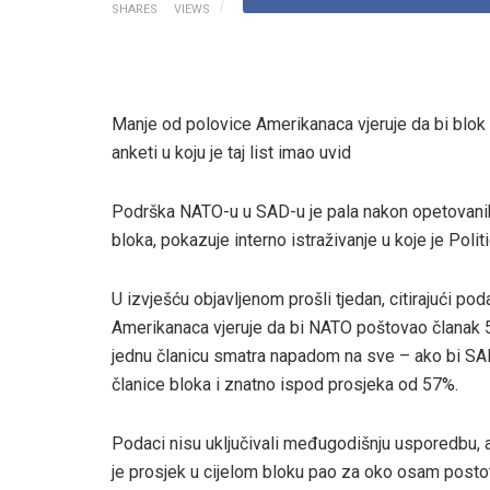
SHARES
VIEWS
Manje od polovice Amerikanaca vjeruje da bi blok
anketi u koju je taj list imao uvid
Podrška NATO-u u SAD-u je pala nakon opetovanih
bloka, pokazuje interno istraživanje u koje je Polit
U izvješću objavljenom prošli tjedan, citirajući p
Amerikanaca vjeruje da bi NATO poštovao članak 5 
jednu članicu smatra napadom na sve – ako bi SAD
članice bloka i znatno ispod prosjeka od 57%.
Podaci nisu uključivali međugodišnju usporedbu, al
je prosjek u cijelom bloku pao za oko osam posto