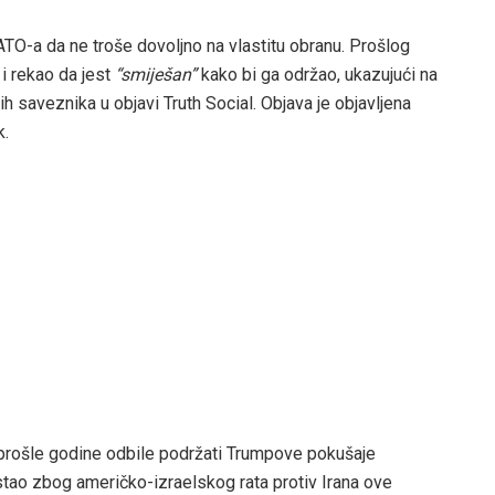
O-a da ne troše dovoljno na vlastitu obranu. Prošlog
i rekao da jest
“smiješan”
kako bi ga održao, ukazujući na
 saveznika u objavi Truth Social. Objava je objavljena
k.
 prošle godine odbile podržati Trumpove pokušaje
tao zbog američko-izraelskog rata protiv Irana ove