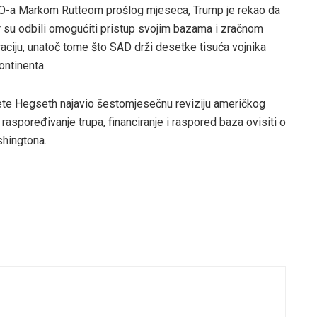
TO-a Markom Rutteom prošlog mjeseca, Trump je rekao da
su odbili omogućiti pristup svojim bazama i zračnom
aciju, unatoč tome što SAD drži desetke tisuća vojnika
ontinenta.
a Pete Hegseth najavio šestomjesečnu reviziju američkog
raspoređivanje trupa, financiranje i raspored baza ovisiti o
shingtona.