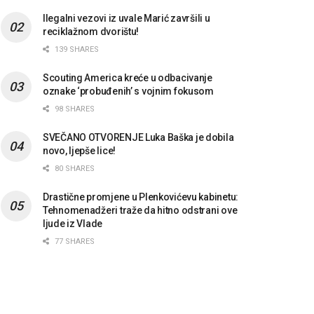
Ilegalni vezovi iz uvale Marić završili u
reciklažnom dvorištu!
139 SHARES
Scouting America kreće u odbacivanje
oznake ‘probuđenih’ s vojnim fokusom
98 SHARES
SVEČANO OTVORENJE Luka Baška je dobila
novo, ljepše lice!
80 SHARES
Drastične promjene u Plenkovićevu kabinetu:
Tehnomenadžeri traže da hitno odstrani ove
ljude iz Vlade
77 SHARES