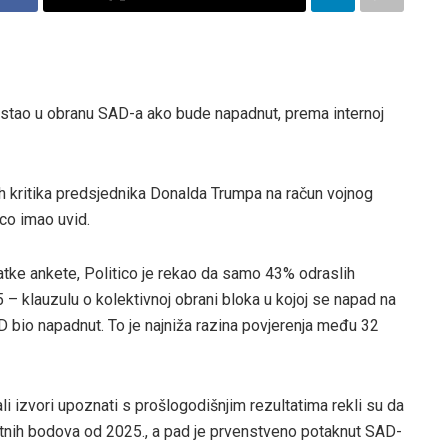
 stao u obranu SAD-a ako bude napadnut, prema internoj
 kritika predsjednika Donalda Trumpa na račun vojnog
ico imao uvid.
odatke ankete, Politico je rekao da samo 43% odraslih
– klauzulu o kolektivnoj obrani bloka u kojoj se napad na
 bio napadnut. To je najniža razina povjerenja među 32
i izvori upoznati s prošlogodišnjim rezultatima rekli su da
tnih bodova od 2025., a pad je prvenstveno potaknut SAD-