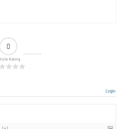
0
ticle Rating
Login
[+]