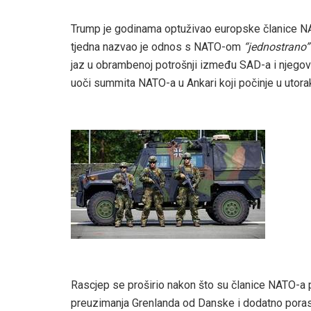
Trump je godinama optuživao europske članice NAT
tjedna nazvao je odnos s NATO-om
“jednostrano”
jaz u obrambenoj potrošnji između SAD-a i njegovih
uoči summita NATO-a u Ankari koji počinje u utora
Rascjep se proširio nakon što su članice NATO-a
preuzimanja Grenlanda od Danske i dodatno poras