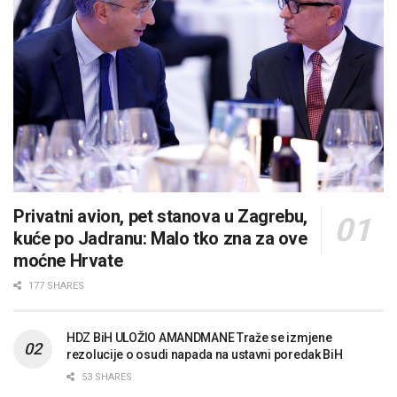
Privatni avion, pet stanova u Zagrebu,
kuće po Jadranu: Malo tko zna za ove
moćne Hrvate
177 SHARES
HDZ BiH ULOŽIO AMANDMANE Traže se izmjene
rezolucije o osudi napada na ustavni poredak BiH
53 SHARES