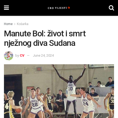
Home
Košarka
Manute Bol: život i smrt
nježnog diva Sudana
by
CV
June 24, 2024