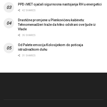
PPD i MET ojačali sigurnosna nastojanja RH u energetici
42 SHARES
Drastične promjene u Plenkovićevu kabinetu:
Tehnomenadžeri traže da hitno odstrani ove ljude iz
Vlade
35 SHARES
Od Palete emocija Kolosijekom do poticaja
istraživačkom duhu
31 SHARES