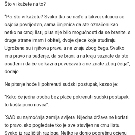
Što vi kažete na to?
“Pa, što vi kažete? Svako tko se nađe u takvoj situaciji se
osjeća povrijeđen, sama činjenica da ste označeni kao
netko na crnoj listi, plus nije bilo mogućnosti da se branite, s
druge strane imam i obitelj, dvoje djece koje studiraju.
Ugrožena su i njihova prava, a ne znaju zbog čega. Svatko
ima pravo na suđenje, da se brani, a na kraju saznate da ste
osuđeni i da će se kazna povećavati a ne znate zbog čega”,
dodaje.
Na pitanje hoće li pokrenuti sudski postupak, kazao je:
“Kako će jedna osoba bez plaće pokrenuti sudski postupak,
to košta puno novca”.
“SAD su najmoćnija zemlja svijeta. Nijedna država ne koristi
to pravo, ako pogledate tko je sve stavljen na crnu listu.
Svako iz različitih razloga. Netko je donio pogrešnu ocjenu