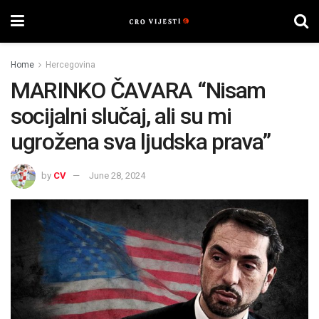
Home
Hercegovina
MARINKO ČAVARA “Nisam
socijalni slučaj, ali su mi
ugrožena sva ljudska prava”
by
CV
June 28, 2024