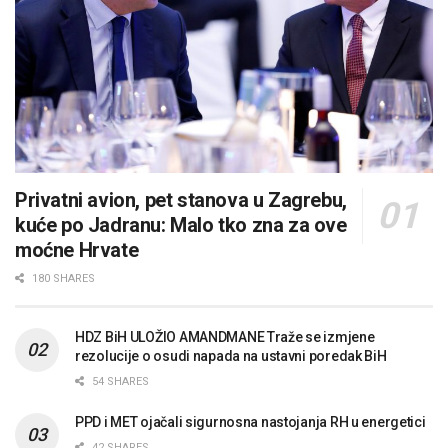
Privatni avion, pet stanova u Zagrebu,
kuće po Jadranu: Malo tko zna za ove
moćne Hrvate
180 SHARES
HDZ BiH ULOŽIO AMANDMANE Traže se izmjene
rezolucije o osudi napada na ustavni poredak BiH
54 SHARES
PPD i MET ojačali sigurnosna nastojanja RH u energetici
42 SHARES