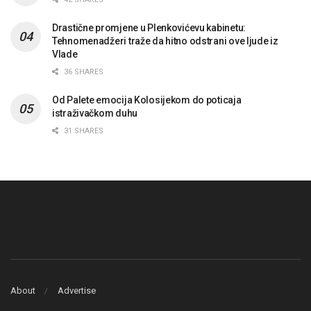
Drastične promjene u Plenkovićevu kabinetu:
Tehnomenadžeri traže da hitno odstrani ove ljude iz
Vlade
36 SHARES
Od Palete emocija Kolosijekom do poticaja
istraživačkom duhu
31 SHARES
About
Advertise