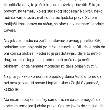
ili politički stav, to je šok koji ne možete prihvatiti. S kojim
pravom, na temelju kojeg sudskog procesa? Na kraju neko
radi da vam oteža život i oduzme ljudska prava. Svi oni
mafijaši imaju pravo na račun, na plaću, a vi nemate”, dodaje
Čavara.
“Uvijek sam radio na zaštiti ustavno-pravnog poretka BiH,
pokušao sam objasniti političku situaciju u BiH da je spin da
oni koji su blokirali Federaciju predstavljaju da je to netko
drugi uradio. Uspjeli su podmetnuti priču da ja nešto
blokiram i onda nemate mogućnosti dalje objašnjavati”.
Na pitanje kako komentira prijedlog Sanje Vulić o tome da
svi odvoje vlastiti novac i isplate plaću Željki Cvijanović,
kazao je:
“Ja nisam socijalni slučaj, samo tražim da se omogući da
koristim temeljna ljudska prava. Čak se javilo dosta ljudi da