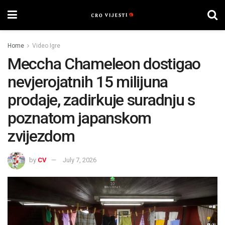
Home
Video Igre
Meccha Chameleon dostigao
nevjerojatnih 15 milijuna
prodaje, zadirkuje suradnju s
poznatom japanskom
zvijezdom
by
CV
July 7, 2026