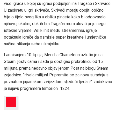
više igrača u kojoj su igrači podijeljeni na Tragače i Skrivače.
U zaokretu u igri skrivača, Skrivači moraju obojiti obično
bijelo tijelo svog lika u obliku pincete kako bi odgovaralo
njihovoj okolini, dok ih tim Tragača mora uloviti prije nego
istekne vrijeme. Veliki hit među streamerima, igra je
potaknula igrače da osmisle super kreativne i umjetničke
načine slikanja sebe u krajoliku.
Lansiranjem 10. lipnja, Meccha Chameleon uzletio je na
Steam ljestvicama i sada je dostigao prekretnicu od 15
milijuna, prema nedavno objavljenom
Post na blogu Steam
zajednice
. “Hvala milijun! Pripremite se za novu suradnju s
poznatom japanskom zvijezdom sljedeći tjedan!” zadirkivao
je najavu programera lemorion_1224.