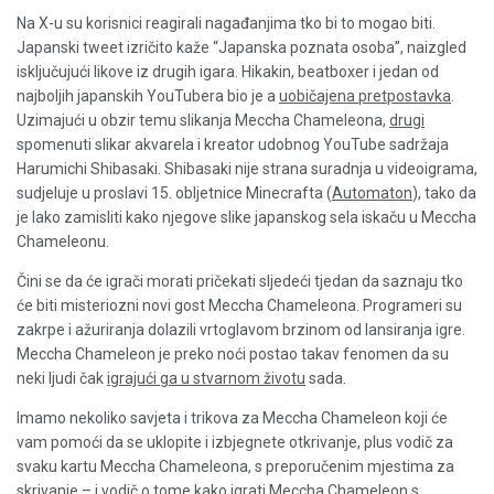
Na X-u su korisnici reagirali nagađanjima tko bi to mogao biti.
Japanski tweet izričito kaže “Japanska poznata osoba”, naizgled
isključujući likove iz drugih igara. Hikakin, beatboxer i jedan od
najboljih japanskih YouTubera bio je a
uobičajena pretpostavka
.
Uzimajući u obzir temu slikanja Meccha Chameleona,
drugi
spomenuti slikar akvarela i kreator udobnog YouTube sadržaja
Harumichi Shibasaki. Shibasaki nije strana suradnja u videoigrama,
sudjeluje u proslavi 15. obljetnice Minecrafta (
Automaton
), tako da
je lako zamisliti kako njegove slike japanskog sela iskaču u Meccha
Chameleonu.
Čini se da će igrači morati pričekati sljedeći tjedan da saznaju tko
će biti misteriozni novi gost Meccha Chameleona. Programeri su
zakrpe i ažuriranja dolazili vrtoglavom brzinom od lansiranja igre.
Meccha Chameleon je preko noći postao takav fenomen da su
neki ljudi čak
igrajući ga u stvarnom životu
sada.
Imamo nekoliko savjeta i trikova za Meccha Chameleon koji će
vam pomoći da se uklopite i izbjegnete otkrivanje, plus vodič za
svaku kartu Meccha Chameleona, s preporučenim mjestima za
skrivanje – i vodič o tome kako igrati Meccha Chameleon s