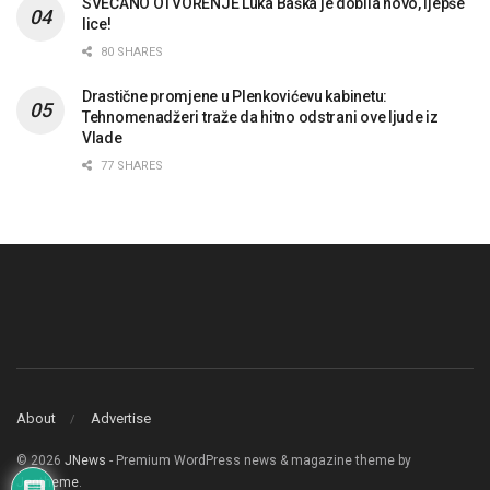
SVEČANO OTVORENJE Luka Baška je dobila novo, ljepše
lice!
80 SHARES
Drastične promjene u Plenkovićevu kabinetu:
Tehnomenadžeri traže da hitno odstrani ove ljude iz
Vlade
77 SHARES
About
Advertise
© 2026
JNews
- Premium WordPress news & magazine theme by
Jegtheme
.