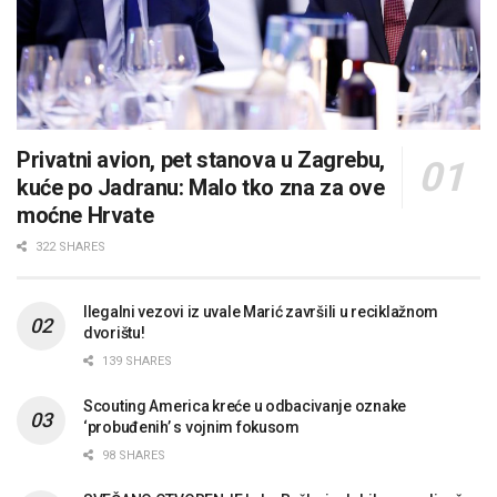
Privatni avion, pet stanova u Zagrebu,
kuće po Jadranu: Malo tko zna za ove
moćne Hrvate
322 SHARES
Ilegalni vezovi iz uvale Marić završili u reciklažnom
dvorištu!
139 SHARES
Scouting America kreće u odbacivanje oznake
‘probuđenih’ s vojnim fokusom
98 SHARES