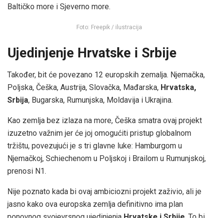
Baltičko more i Sjeverno more.
Foto: Freepik / ilustracija
Ujedinjenje Hrvatske i Srbije
Također, bit će povezano 12 europskih zemalja. Njemačka,
Poljska, Češka, Austrija, Slovačka, Mađarska,
Hrvatska,
Srbija
, Bugarska, Rumunjska, Moldavija i Ukrajina.
Kao zemlja bez izlaza na more, Češka smatra ovaj projekt
izuzetno važnim jer će joj omogućiti pristup globalnom
tržištu, povezujući je s tri glavne luke: Hamburgom u
Njemačkoj, Schiechenom u Poljskoj i Brailom u Rumunjskoj,
prenosi N1.
Nije poznato kada bi ovaj ambiciozni projekt zaživio, ali je
jasno kako ova europska zemlja definitivno ima plan
ponovnog svojevrsnog ujedinjenja
Hrvatske i Srbije
. To bi,