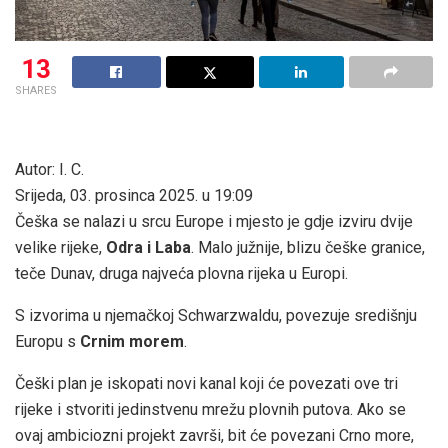
13
SHARES
Autor: I. C.
Srijeda, 03. prosinca 2025. u 19:09
Češka se nalazi u srcu Europe i mjesto je gdje izviru dvije
velike rijeke,
Odra i Laba
. Malo južnije, blizu češke granice,
teče Dunav, druga najveća plovna rijeka u Europi.
S izvorima u njemačkoj Schwarzwaldu, povezuje središnju
Europu s
Crnim morem
.
Češki plan je iskopati novi kanal koji će povezati ove tri
rijeke i stvoriti jedinstvenu mrežu plovnih putova. Ako se
ovaj ambiciozni projekt završi, bit će povezani Crno more,