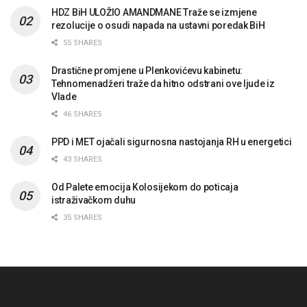
HDZ BiH ULOŽIO AMANDMANE Traže se izmjene
rezolucije o osudi napada na ustavni poredak BiH
55 SHARES
Drastične promjene u Plenkovićevu kabinetu:
Tehnomenadžeri traže da hitno odstrani ove ljude iz
Vlade
46 SHARES
PPD i MET ojačali sigurnosna nastojanja RH u energetici
43 SHARES
Od Palete emocija Kolosijekom do poticaja
istraživačkom duhu
35 SHARES