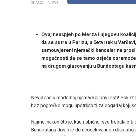
SHARES
VIEWS
Ovaj neuspjeh po Merza i njegovu koalic
da se sutra u Parizu, u četvrtak u Varšavi
samouvjereni njemački kancelar na prosl
mogućnosti da se tamo osjeća osramoćeno 
na drugom glasovanju u Bundestagu kasnij
Neviđeno u modernoj njemačkoj povijesti! Šok iz B
bez pogreške mogu upotrijebiti za događaj koji 
Naime, nakon što je, kao i obično, sve trebala bi
Bundestagu došlo je do neočekivanog i dramatičn