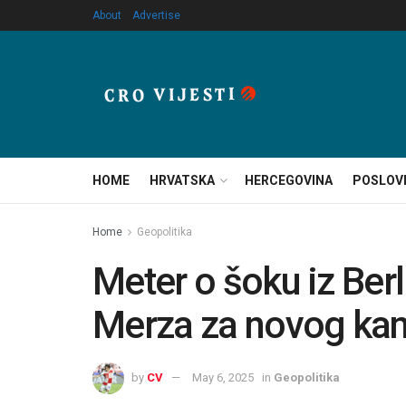
About
Advertise
HOME
HRVATSKA
HERCEGOVINA
POSLOV
Home
Geopolitika
Meter o šoku iz Ber
Merza za novog kanc
by
CV
May 6, 2025
in
Geopolitika