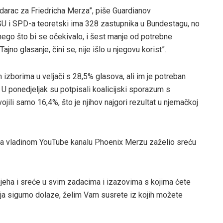
darac za Friedricha Merza”, piše Guardianov
SU i SPD-a teoretski ima 328 zastupnika u Bundestagu, no
ego što bi se očekivalo, i šest manje od potrebne
jno glasanje, čini se, nije išlo u njegovu korist”.
 izborima u veljači s 28,5% glasova, ali im je potreban
 U ponedjeljak su potpisali koalicijski sporazum s
ojili samo 16,4%, što je njihov najgori rezultat u njemačkoj
na vladinom YouTube kanalu Phoenix Merzu zaželio sreću
eha i sreće u svim zadacima i izazovima s kojima ćete
ja sigurno dolaze, želim Vam susrete iz kojih možete