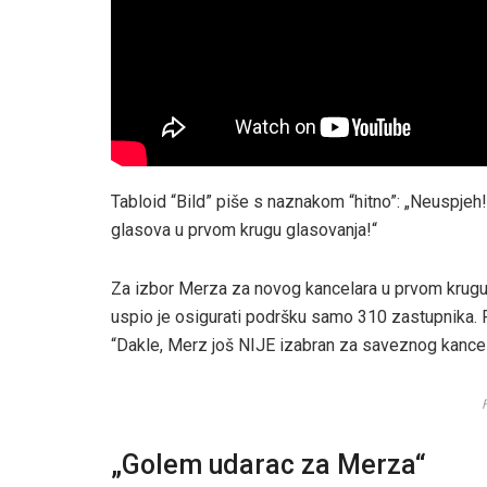
Tabloid “Bild” piše s naznakom “hitno”: „Neuspje
glasova u prvom krugu glasovanja!“
Za izbor Merza za novog kancelara u prvom krugu 
uspio je osigurati podršku samo 310 zastupnika. Pr
“Dakle, Merz još NIJE izabran za saveznog kancela
„Golem udarac za Merza“