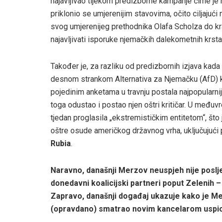
najavljivao tijekom predizborne kampanje čime je n
priklonio se umjerenijim stavovima, očito ciljajući
svog umjerenijeg prethodnika Olafa Scholza do kr
najavljivati isporuke njemačkih dalekometnih krstar
Također je, za razliku od predizbornih izjava kada n
desnom strankom Alternativa za Njemačku (AfD) ko
pojedinim anketama u travnju postala najpopularni
toga odustao i postao njen oštri kritičar. U među
tjedan proglasila „ekstremističkim entitetom“, što 
oštre osude američkog državnog vrha, uključujući
Rubia
.
Naravno, današnji Merzov neuspjeh nije poslje
donedavni koalicijski partneri poput Zelenih –
Zapravo, današnji događaj ukazuje kako je Mer
(opravdano) smatrao novim kancelarom uspio s