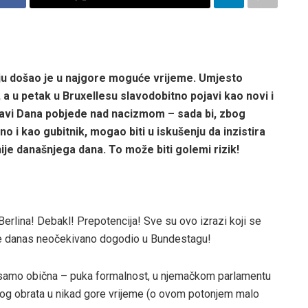
iju došao je u najgore moguće vrijeme. Umjesto
, a u petak u Bruxellesu slavodobitno pojavi kao novi i
avi Dana pobjede nad nacizmom – sada bi, zbog
i kao gubitnik, mogao biti u iskušenju da inzistira
e današnjega dana. To može biti golemi rizik!
erlina! Debakl! Prepotencija! Sve su ovo izrazi koji se
se danas neočekivano dogodio u Bundestagu!
ti samo obična – puka formalnost, u njemačkom parlamentu
og obrata u nikad gore vrijeme (o ovom potonjem malo