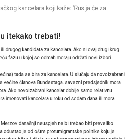
ačkog kancelara koji kaže: ‘Rusija će za
u itekako trebati!
i drugog kandidata za kancelara. Ako ni ovaj drugi krug
reću fazu u kojoj se odmah moraju održati novi izbori.
većina) tada se bira za kancelara. U slučaju da novoizabrani
ve većine članova Bundestaga, savezni predsjednik mora
ra. Ako novoizabrani kancelar dobije samo relativnu
mora imenovati kancelara u roku od sedam dana ili mora
 Merzov današnji neuspjeh ne bi trebao biti preveliko
 odustao je od oštre protumigrantske politike koju je