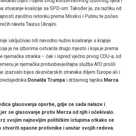
avukao bijes i dijela svog konzervativnog izbornog tijela i
 na stvaranje koalicije sa SPD-om. Također je, za razliku od
ajnosti zaoštrio retoriku prema Moskvi i Putinu te počeo
ećih raketa Taurus Ukrajini.
ije isključivao niti navodno nužno koaliranje s krajnje
ja je na izborima ostvarila drugo mjesto i koja je prema
je njemačka stranka – čak i ispred vječno prvog CDU-a, od
vremenu je njemačka protuobavještajna služba AfD prošli
je izazvalo bijes desničarskih stranaka diljem Europe ali i
 predsjednika
Donalda Trumpa
i državnog tajnika
Marca
dica glasovanja oporbe, gdje se sada nalaze i
 jer se glasovanje protiv Merza od njih i očekivalo.
z svojim najnovijim političkim istupima otkako se
tvoriti opasne protivnike i unutar svojih redova.