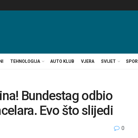
NI
TEHNOLOGIJA
AUTO KLUB
VJERA
SVIJET
SPOR
lina! Bundestag odbio
elara. Evo što slijedi
0