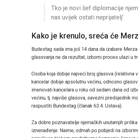
Tko je novi šef diplomacije njem
nas uvijek ostati neprijatelj’
Kako je krenulo, sreća će Merz
Budestag sada ima još 14 dana da izabere Merza il
glasovanja ne da rezultat, izborni proces ulazi u t
Osoba koja dobije najveći broj glasova (relativna 
kancelar dobije apsolutnu većinu, odnosno glaso
imenovati kancelara u roku od sedam dana od izbo
većinu, tj. najviše glasova, savezni predsjednik 
raspustiti Bundestag (članak 63.4. Ustava).
Za dobre poznavatelje njemačkih unutarnjih prilika
iznenađenje. Naime, odmah po pobjedi na izborima