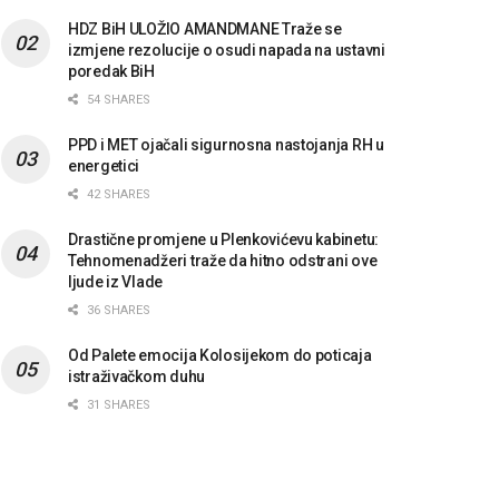
HDZ BiH ULOŽIO AMANDMANE Traže se
izmjene rezolucije o osudi napada na ustavni
poredak BiH
54 SHARES
PPD i MET ojačali sigurnosna nastojanja RH u
energetici
42 SHARES
Drastične promjene u Plenkovićevu kabinetu:
Tehnomenadžeri traže da hitno odstrani ove
ljude iz Vlade
36 SHARES
Od Palete emocija Kolosijekom do poticaja
istraživačkom duhu
31 SHARES