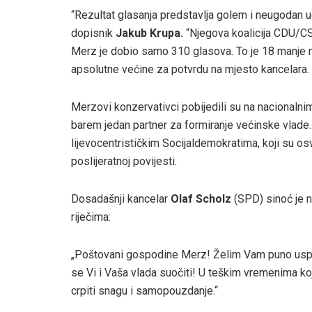
“Rezultat glasanja predstavlja golem i neugodan u
dopisnik
Jakub Krupa.
“Njegova koalicija CDU/C
Merz je dobio samo 310 glasova. To je 18 manje n
apsolutne većine za potvrdu na mjesto kancelara. Ta
Merzovi konzervativci pobijedili su na nacionalnim
barem jedan partner za formiranje većinske vlade.
lijevocentrističkim Socijaldemokratima, koji su osv
poslijeratnoj povijesti.
Dosadašnji kancelar
Olaf Scholz
(SPD) sinoć je 
riječima:
„Poštovani gospodine Merz! Želim Vam puno uspj
se Vi i Vaša vlada suočiti! U teškim vremenima ko
crpiti snagu i samopouzdanje.“