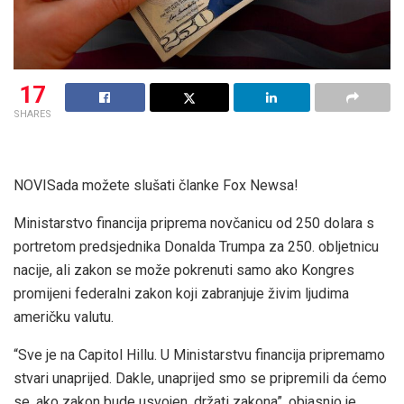
17
SHARES
NOVI
Sada možete slušati članke Fox Newsa!
Ministarstvo financija priprema novčanicu od 250 dolara s
portretom predsjednika Donalda Trumpa za 250. obljetnicu
nacije, ali zakon se može pokrenuti samo ako Kongres
promijeni federalni zakon koji zabranjuje živim ljudima
američku valutu.
“Sve je na Capitol Hillu. U Ministarstvu financija pripremamo
stvari unaprijed. Dakle, unaprijed smo se pripremili da ćemo
se, ako zakon bude usvojen, držati zakona”, objasnio je