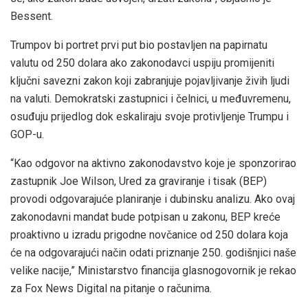
Bessent.
Trumpov bi portret prvi put bio postavljen na papirnatu
valutu od 250 dolara ako zakonodavci uspiju promijeniti
ključni savezni zakon koji zabranjuje pojavljivanje živih ljudi
na valuti. Demokratski zastupnici i čelnici, u međuvremenu,
osuđuju prijedlog dok eskaliraju svoje protivljenje Trumpu i
GOP-u.
“Kao odgovor na aktivno zakonodavstvo koje je sponzorirao
zastupnik Joe Wilson, Ured za graviranje i tisak (BEP)
provodi odgovarajuće planiranje i dubinsku analizu. Ako ovaj
zakonodavni mandat bude potpisan u zakonu, BEP kreće
proaktivno u izradu prigodne novčanice od 250 dolara koja
će na odgovarajući način odati priznanje 250. godišnjici naše
velike nacije,” Ministarstvo financija glasnogovornik je rekao
za Fox News Digital na pitanje o računima.