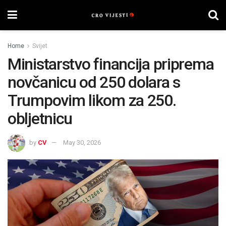
Home
Svijet
Ministarstvo financija priprema
novčanicu od 250 dolara s
Trumpovim likom za 250.
obljetnicu
by
CV
May 30, 2026