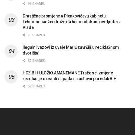
96 SHARES
Drastične promjene u Plenkovićevu kabinetu:
Tehnomenadžeri traže da hitno odstrani ove ljude iz
Vlade
73 SHARES
Ilegalni vezovi iz uvale Marić završili u reciklažnom
dvorištu!
59 SHARES
HDZ BiH ULOŽIO AMANDMANE Traže se izmjene
rezolucije o osudi napada na ustavni poredak BiH
59 SHARES