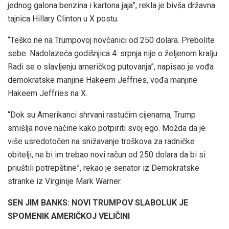
jednog galona benzina i kartona jaja”, rekla je bivša državna
tajnica Hillary Clinton u X postu.
“Teško ne na Trumpovoj novčanici od 250 dolara. Prebolite
sebe. Nadolazeća godišnjica 4. srpnja nije o željenom kralju.
Radi se o slavljenju američkog putovanja”, napisao je vođa
demokratske manjine Hakeem Jeffries, vođa manjine
Hakeem Jeffries na X.
“Dok su Amerikanci shrvani rastućim cijenama, Trump
smišlja nove načine kako potpiriti svoj ego. Možda da je
više usredotočen na snižavanje troškova za radničke
obitelji, ne bi im trebao novi račun od 250 dolara da bi si
priuštili potrepštine”, rekao je senator iz Demokratske
stranke iz Virginije Mark Warner.
SEN JIM BANKS: NOVI TRUMPOV SLABOLUK JE
SPOMENIK AMERIČKOJ VELIČINI