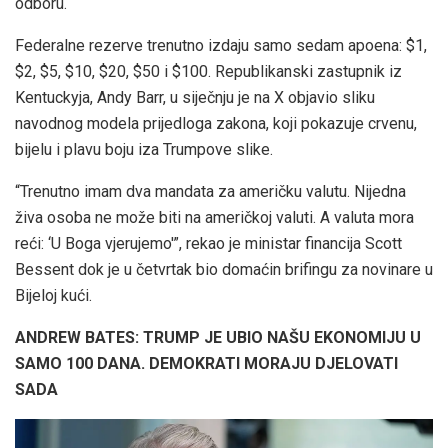
odboru.
Federalne rezerve trenutno izdaju samo sedam apoena: $1,
$2, $5, $10, $20, $50 i $100. Republikanski zastupnik iz
Kentuckyja, Andy Barr, u siječnju je na X objavio sliku
navodnog modela prijedloga zakona, koji pokazuje crvenu,
bijelu i plavu boju iza Trumpove slike.
“Trenutno imam dva mandata za američku valutu. Nijedna
živa osoba ne može biti na američkoj valuti. A valuta mora
reći: ‘U Boga vjerujemo'”, rekao je ministar financija Scott
Bessent dok je u četvrtak bio domaćin brifingu za novinare u
Bijeloj kući.
ANDREW BATES: TRUMP JE UBIO NAŠU EKONOMIJU U
SAMO 100 DANA. DEMOKRATI MORAJU DJELOVATI
SADA