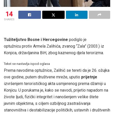
14
SHARES
Tužiteljstvo Bosne i Hercegovine
podiglo je
optužnicu protiv Armela Zalihića, zvanog “Zala” (2003.) iz
Konjica, državljanina BiH, zbog kaznenog djela terorizma.
Tekst se nastavlja ispod oglasa
Prema navodima optužnice, Zalihić se tereti da je 26. ožujka
ove godine, putem društvene mreže, uputio
prijetnje
izvršenjem terorističkog akta usmjerenog prema džamiji u
Konjicu. U porukama je, kako se navodi, prijetio napadom na
živote ljudi, fizički integritet i nanošenjem velike štete
javnim objektima, s ciljem ozbiljnog zastrašivanja
stanovništva i destabilizacije političkih, ustavnih i društvenih