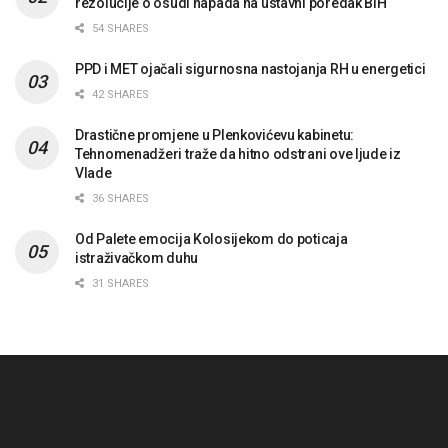
rezolucije o osudi napada na ustavni poredak BiH
54 SHARES
PPD i MET ojačali sigurnosna nastojanja RH u energetici
42 SHARES
Drastične promjene u Plenkovićevu kabinetu:
Tehnomenadžeri traže da hitno odstrani ove ljude iz
Vlade
36 SHARES
Od Palete emocija Kolosijekom do poticaja
istraživačkom duhu
31 SHARES