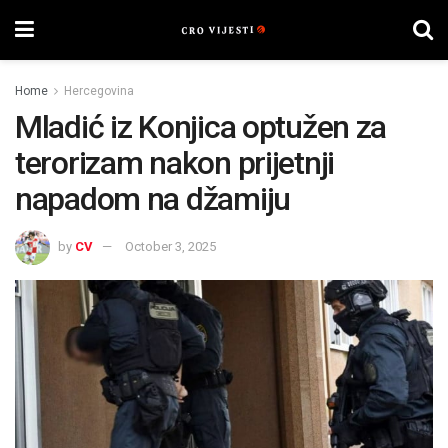
Home
Hercegovina
Mladić iz Konjica optužen za
terorizam nakon prijetnji
napadom na džamiju
by
CV
October 3, 2025