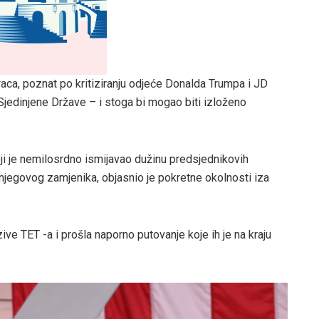
raca, poznat po kritiziranju odjeće Donalda Trumpa i JD
Sjedinjene Države – i stoga bi mogao biti izloženo
ji je nemilosrdno ismijavao dužinu predsjednikovih
a njegovog zamjenika, objasnio je pokretne okolnosti iza
ive TET -a i prošla naporno putovanje koje ih je na kraju