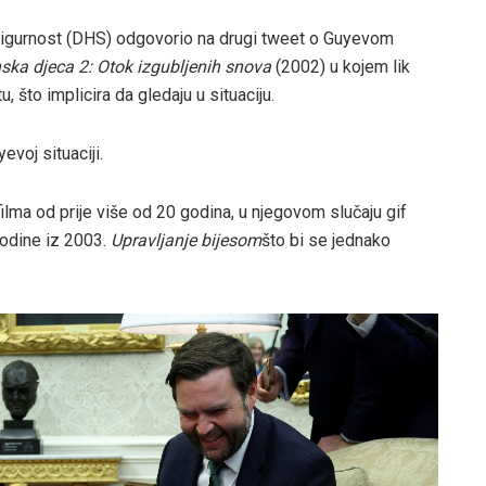
sigurnost (DHS) odgovorio na drugi tweet o Guyevom
ska djeca 2: Otok izgubljenih snova
(2002) u kojem lik
što implicira da gledaju u situaciju.
evoj situaciji.
ma od prije više od 20 godina, u njegovom slučaju gif
odine iz 2003.
Upravljanje bijesom
što bi se jednako