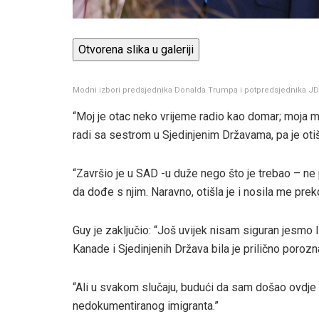
Otvorena slika u galeriji
Modni izbori predsjednika Donalda Trumpa i potpredsjednika JD 
“Moj je otac neko vrijeme radio kao domar; moja m
radi sa sestrom u Sjedinjenim Državama, pa je otiša
“Završio je u SAD -u duže nego što je trebao – ne
da dođe s njim. Naravno, otišla je i nosila me prek
Guy je zaključio: “Još uvijek nisam siguran jesmo l
Kanade i Sjedinjenih Država bila je prilično porozna
“Ali u svakom slučaju, budući da sam došao ovdje
nedokumentiranog imigranta.”