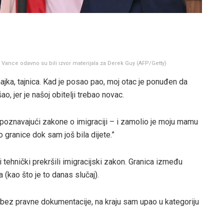
Vance odavno su bili izvor materijala za Derek Guy
(
AFP/Getty
)
ajka, tajnica. Kad je posao pao, moj otac je ponuđen da
o, jer je našoj obitelji trebao novac.
 poznavajući zakone o imigraciji – i zamolio je moju mamu
o granice dok sam još bila dijete.”
i tehnički prekršili imigracijski zakon. Granica između
 (kao što je to danas slučaj).
 bez pravne dokumentacije, na kraju sam upao u kategoriju