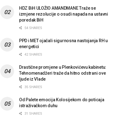
HDZ BiH ULOŽIO AMANDMANE Traže se
izmjene rezolucije o osudi napada na ustavni
poredak BiH
54 SHARES
PPD i MET ojačali sigurnosna nastojanja RH u
energetici
42 SHARES
Drastične promjene u Plenkovićevu kabinetu:
Tehnomenadžeri traže da hitno odstrani ove
ljude iz Vlade
35 SHARES
Od Palete emocija Kolosijekom do poticaja
istraživačkom duhu
31 SHARES