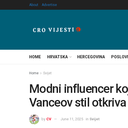
About
Advertise
HOME
HRVATSKA
HERCEGOVINA
POSLOV
Home
Svijet
Modni influencer koj
Vanceov stil otkriv
by
CV
June 11, 2025
in
Svijet