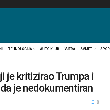
NI
TEHNOLOGIJA
AUTO KLUB
VJERA
SVIJET
SPOR
i je kritizirao Trumpa i
a da je nedokumentiran
0