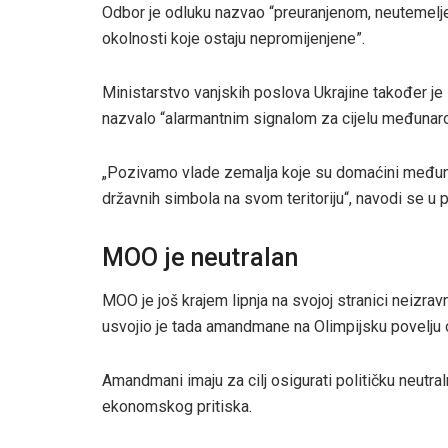
Odbor je odluku nazvao “preuranjenom, neutemelj
okolnosti koje ostaju nepromijenjene”.
Ministarstvo vanjskih poslova Ukrajine također je
nazvalo “alarmantnim signalom za cijelu međunaro
„Pozivamo vlade zemalja koje su domaćini međunar
državnih simbola na svom teritoriju“, navodi se u 
MOO je neutralan
MOO je još krajem lipnja na svojoj stranici neizra
usvojio je tada amandmane na Olimpijsku povelju o 
Amandmani imaju za cilj osigurati političku neutral
ekonomskog pritiska.