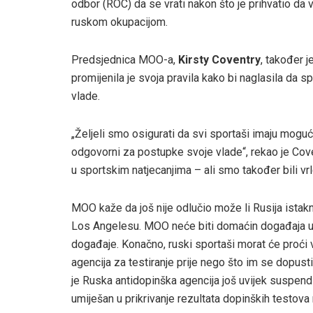
odbor (ROC) da se vrati nakon što je prihvatio da v
ruskom okupacijom.
Predsjednica MOO-a,
Kirsty Coventry
, također j
promijenila je svoja pravila kako bi naglasila da s
vlade.
„Željeli smo osigurati da svi sportaši imaju mogu
odgovorni za postupke svoje vlade“, rekao je Cov
u sportskim natjecanjima – ali smo također bili vrl
MOO kaže da još nije odlučio može li Rusija istaknu
Los Angelesu. MOO neće biti domaćin događaja u Ru
događaje. Konačno, ruski sportaši morat će proć
agencija za testiranje prije nego što im se dopust
je Ruska antidopinška agencija još uvijek suspendi
umiješan u prikrivanje rezultata dopinških testov