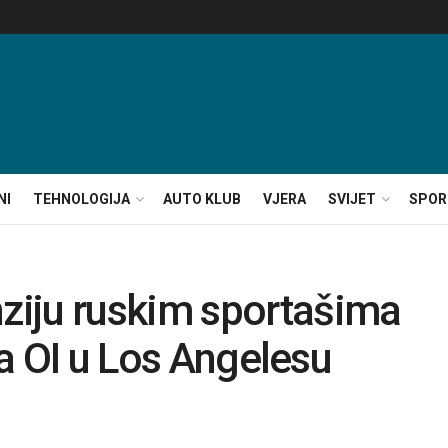
NI
TEHNOLOGIJA
AUTO KLUB
VJERA
SVIJET
SPOR
iju ruskim sportašima
 za OI u Los Angelesu