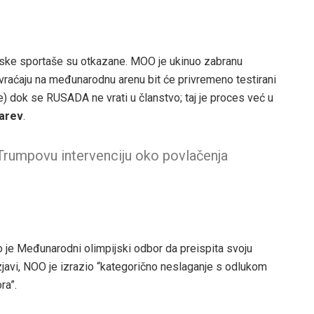
 ruske sportaše su otkazane. MOO je ukinuo zabranu
 vraćaju na međunarodnu arenu bit će privremeno testirani
) dok se RUSADA ne vrati u članstvo; taj je proces već u
jarev
.
 Trumpovu intervenciju oko povlačenja
 je Međunarodni olimpijski odbor da preispita svoju
 izjavi, NOO je izrazio “kategorično neslaganje s odlukom
ra”.