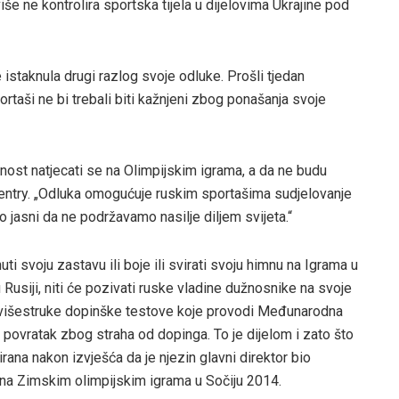
iše ne kontrolira sportska tijela u dijelovima Ukrajine pod
e istaknula drugi razlog svoje odluke. Prošli tjedan
portaši ne bi trebali biti kažnjeni zbog ponašanja svoje
ćnost natjecati se na Olimpijskim igrama, a da ne budu
entry. „Odluka omogućuje ruskim sportašima sudjelovanje
o jasni da ne podržavamo nasilje diljem svijeta.“
ti svoju zastavu ili boje ili svirati svoju himnu na Igrama u
siji, niti će pozivati ​​ruske vladine dužnosnike na svoje
i višestruke dopinške testove koje provodi Međunarodna
i povratak zbog straha od dopinga. To je dijelom i zato što
rana nakon izvješća da je njezin glavni direktor bio
a na Zimskim olimpijskim igrama u Sočiju 2014.