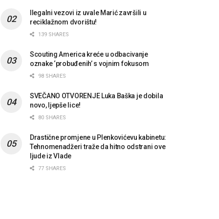
Ilegalni vezovi iz uvale Marić završili u
reciklažnom dvorištu!
139 SHARES
Scouting America kreće u odbacivanje
oznake ‘probuđenih’ s vojnim fokusom
98 SHARES
SVEČANO OTVORENJE Luka Baška je dobila
novo, ljepše lice!
80 SHARES
Drastične promjene u Plenkovićevu kabinetu:
Tehnomenadžeri traže da hitno odstrani ove
ljude iz Vlade
77 SHARES