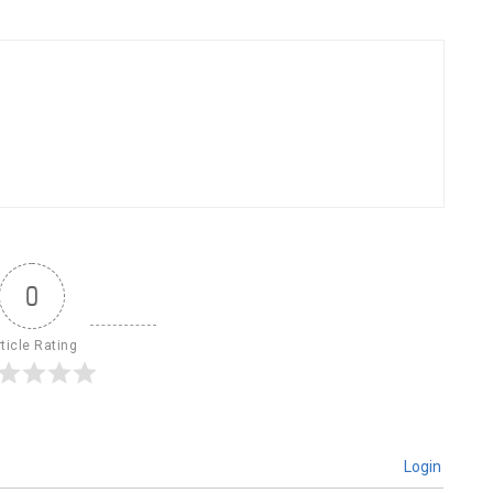
0
ticle Rating
Login