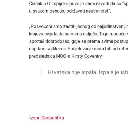
Članak 5 Olimpijske povelje sada navodi da su “s
u svakom trenutku održavati neutralnost”.
„Posvećeni smo zaštiti jednog od najjedinstvenijih
krajeva svijeta da se mirno natječu. To je moguće
sportaš dobrodošao, gdje se prema svima postupa 
usprkos razlikama. Sudjelovanje mora biti određen
predsjednica MOO-a Kirsty Coventry.
Hrvatska nije ispala. Ispala je ist
Izvor: Geopolitika