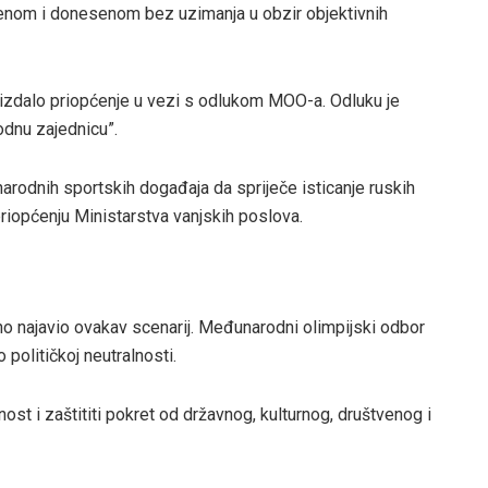
enom i donesenom bez uzimanja u obzir objektivnih
 izdalo priopćenje u vezi s odlukom MOO-a. Odluku je
dnu zajednicu”.
odnih sportskih događaja da spriječe isticanje ruskih
priopćenju Ministarstva vanjskih poslova.
vno najavio ovakav scenarij. Međunarodni olimpijski odbor
političkoj neutralnosti.
nost i zaštititi pokret od državnog, kulturnog, društvenog i