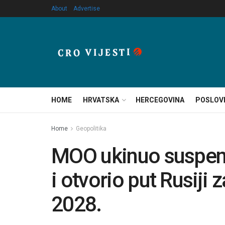
About
Advertise
HOME
HRVATSKA
HERCEGOVINA
POSLOV
Home
Geopolitika
MOO ukinuo suspenz
i otvorio put Rusiji
2028.