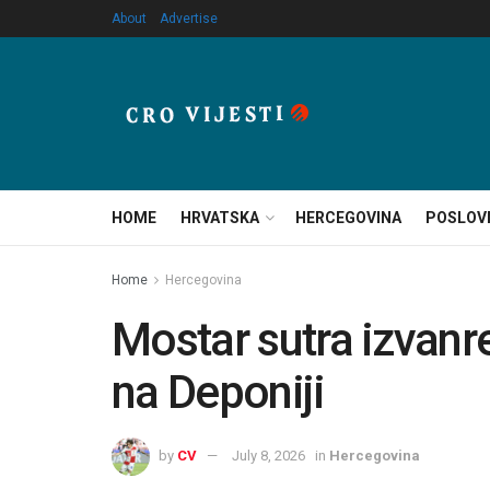
About
Advertise
HOME
HRVATSKA
HERCEGOVINA
POSLOV
Home
Hercegovina
Mostar sutra izvanre
na Deponiji
by
CV
July 8, 2026
in
Hercegovina