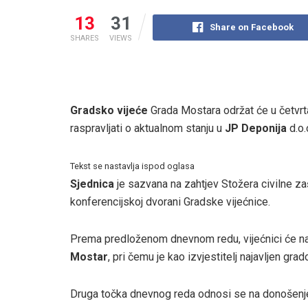
13
31
Share on Facebook
SHARES
VIEWS
Gradsko vijeće
Grada Mostara održat će u četvrta
raspravljati o aktualnom stanju u
JP Deponija
d.o.
Tekst se nastavlja ispod oglasa
Sjednica
je sazvana na zahtjev Stožera civilne za
konferencijskoj dvorani Gradske vijećnice.
Prema predloženom dnevnom redu, vijećnici će najp
Mostar
, pri čemu je kao izvjestitelj najavljen gr
Druga točka dnevnog reda odnosi se na donošenje 