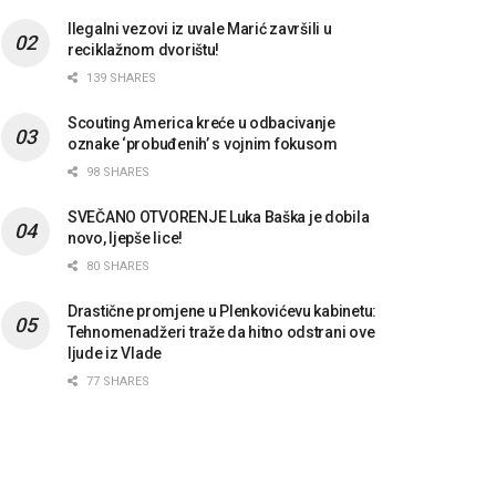
Ilegalni vezovi iz uvale Marić završili u
reciklažnom dvorištu!
139 SHARES
Scouting America kreće u odbacivanje
oznake ‘probuđenih’ s vojnim fokusom
98 SHARES
SVEČANO OTVORENJE Luka Baška je dobila
novo, ljepše lice!
80 SHARES
Drastične promjene u Plenkovićevu kabinetu:
Tehnomenadžeri traže da hitno odstrani ove
ljude iz Vlade
77 SHARES