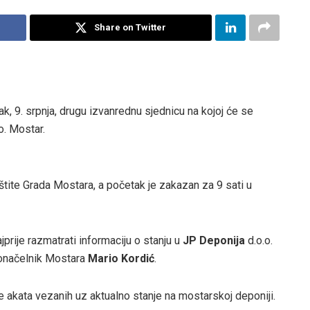
Share on Twitter
k, 9. srpnja, drugu izvanrednu sjednicu na kojoj će se
o. Mostar.
štite Grada Mostara, a početak je zakazan za 9 sati u
rije razmatrati informaciju o stanju u
JP Deponija
d.o.o.
adonačelnik Mostara
Mario Kordić
.
akata vezanih uz aktualno stanje na mostarskoj deponiji.