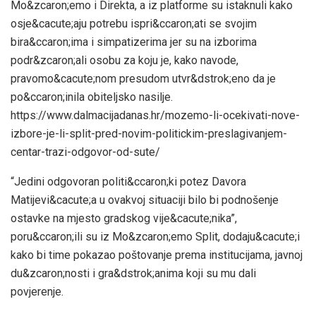
Mo&zcaron;emo i Direkta, a iz platforme su istaknuli kako
osje&cacute;aju potrebu ispri&ccaron;ati se svojim
bira&ccaron;ima i simpatizerima jer su na izborima
podr&zcaron;ali osobu za koju je, kako navode,
pravomo&cacute;nom presudom utvr&dstrok;eno da je
po&ccaron;inila obiteljsko nasilje.
https://www.dalmacijadanas.hr/mozemo-li-ocekivati-nove-
izbore-je-li-split-pred-novim-politickim-preslagivanjem-
centar-trazi-odgovor-od-sute/
“Jedini odgovoran politi&ccaron;ki potez Davora
Matijevi&cacute;a u ovakvoj situaciji bilo bi podnošenje
ostavke na mjesto gradskog vije&cacute;nika”,
poru&ccaron;ili su iz Mo&zcaron;emo Split, dodaju&cacute;i
kako bi time pokazao poštovanje prema institucijama, javnoj
du&zcaron;nosti i gra&dstrok;anima koji su mu dali
povjerenje.