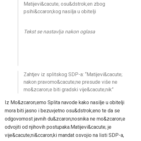
Matijevi&cacute; osu&dstrok;en zbog
psihi&ccaron;kog nasilja u obitelji
Tekst se nastavlja nakon oglasa
Zahtjev iz splitskog SDP-a: “Matijevi&cacute;
nakon pravomo&cacute;ne presude više ne
mo&zcaron;e biti gradski vije&cacute;nik”
Iz Mo&zcaron;emo Splita navode kako nasilje u obitelji
mora biti jasno i bezuvjetno osu&dstrok;eno te da se
odgovornost javnih du&zcaron;nosnika ne mo&zcaron;e
odvojiti od njihovih postupaka.Matijevi&cacute; je
vije&cacute;ni&ccaron;ki mandat osvojio na listi SDP-a,