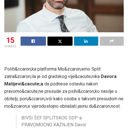
15
SHARES
Politi&ccaron;ka platforma Mo&zcaron;emo Split
zatra&zcaron;ila je od gradskog vije&cacute;nika
Davora
Matijevi&cacute;a
da podnese ostavku nakon
pravomo&cacute;ne presude za psihi&ccaron;ko nasilje u
obitelji, poru&ccaron;ivši kako osoba s takvom presudom ne
mo&zcaron;e vjerodostojno obnašati javnu du&zcaron;nost.
BIVŠI ŠEF SPLITSKOG SDP-a
PRAVOMOĆNO KAŽNJEN Davor