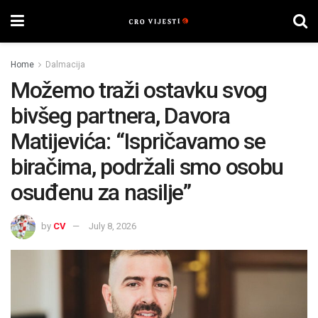
Home
Dalmacija
Možemo traži ostavku svog
bivšeg partnera, Davora
Matijevića: “Ispričavamo se
biračima, podržali smo osobu
osuđenu za nasilje”
by
CV
July 8, 2026