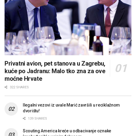
Privatni avion, pet stanova u Zagrebu,
kuće po Jadranu: Malo tko zna za ove
moćne Hrvate
322 SHARES
Ilegalni vezovi iz uvale Marić završili u reciklažnom
dvorištu!
139 SHARES
Scouting America kreće u odbacivanje oznake