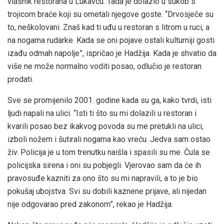
vlasnik restorana u Lukavcu. Tada je dolazio u sukob s
trojicom braće koji su ometali njegove goste. “Drvosječe su
to, neškolovani. Znaš kad ti uđu u restoran s litrom u ruci, a
na nogama rudarke. Kada se oni pojave ostali kulturniji gosti
izađu odmah napolje”, ispričao je Hadžija. Kada je shvatio da
više ne može normalno voditi posao, odlučio je restoran
prodati.
Sve se promijenilo 2001. godine kada su ga, kako tvrdi, isti
ljudi napali na ulici. “Isti ti što su mi dolazili u restoran i
kvarili posao bez ikakvog povoda su me pretukli na ulici,
izboli nožem i šutirali nogama kao vreću. Jedva sam ostao
živ. Policija je u tom trenutku naišla i spasili su me. Čula se
policijska sirena i oni su pobjegli. Vjerovao sam da će ih
pravosuđe kazniti za ono što su mi napravili, a to je bio
pokušaj ubojstva. Svi su dobili kaznene prijave, ali nijedan
nije odgovarao pred zakonom”, rekao je Hadžija.