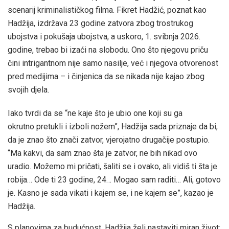
scenarij kriminalističkog filma. Fikret Hadžić, poznat kao
Hadžija, izdržava 23 godine zatvora zbog trostrukog
ubojstva i pokušaja ubojstva, a uskoro, 1. svibnja 2026.
godine, trebao bi izaći na slobodu. Ono što njegovu priču
čini intrigantnom nije samo nasilje, već i njegova otvorenost
pred medijima – i činjenica da se nikada nije kajao zbog
svojih djela.
Iako tvrdi da se “ne kaje što je ubio one koji su ga
okrutno pretukli i izboli nožem”, Hadžija sada priznaje da bi,
da je znao što znači zatvor, vjerojatno drugačije postupio.
“Ma kakvi, da sam znao šta je zatvor, ne bih nikad ovo
uradio. Možemo mi pričati, šaliti se i ovako, ali vidiš ti šta je
robija… Ode ti 23 godine, 24… Mogao sam raditi… Ali, gotovo
je. Kasno je sada vikati i kajem se, i ne kajem se”, kazao je
Hadžija.
S planovima za budućnost, Hadžija želi nastaviti miran život: