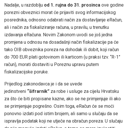
Nadalje, u razdoblju
od 1. rujna do 31. prosinca
ove godine
porezni obveznici morat će prijaviti svog informacijskog
posrednika, odnosno odabrati način za dostavljanje eRačun,
ali i način za fiskaliziranje računa, u pravilu, u trenutku
izdavanja eRačuna. Novim Zakonom uvodi se još jedna
promjena u odnosu na dosadašnji način fiskalizacije pa će
tako OIB obveznika poreza na dohodak ili dobit, koji račun
do 700 EUR plati gotovinom ili karticom (u praksi tzv. “R-1”
račun), morati dostaviti u Poreznu upravu putem
fiskalizacijske poruke.
Prijedlog zakonodavca je i da se uvede
jedinstveni
“šifrarnik”
za robe i usluge za cijelu Hrvatsku
za što će biti propisane kazne, ako se ne primjenjuje ili ako
se primjenjuje pogrešno. Osim toga, eRačun će se moći
ponovno izdati pod istim brojem, ali samo u slučaju da se
ispravlja podatak koji ne utječe na obračun poreza. U slučaju