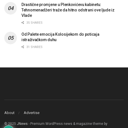
Drastične promjene u Plenkovićevu kabinetu:
Tehnomenadžeri traže da hitno odstrani ove ljude iz
Vlade
35 SHARES
Od Palete emocija Kolosijekom do poticaja
istraživačkom duhu
31 SHARES
About
Advertise
© 2025
JNews
- Premium WordPress news & magazine theme by