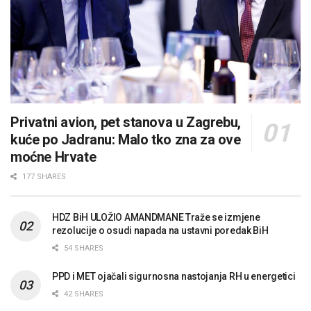
Privatni avion, pet stanova u Zagrebu,
kuće po Jadranu: Malo tko zna za ove
moćne Hrvate
177 SHARES
HDZ BiH ULOŽIO AMANDMANE Traže se izmjene
rezolucije o osudi napada na ustavni poredak BiH
54 SHARES
PPD i MET ojačali sigurnosna nastojanja RH u energetici
42 SHARES