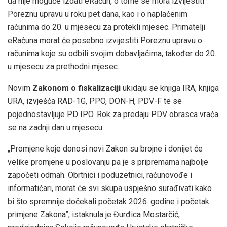
da nije moguće izdati eRačun, o tome se mora izvijestiti
Poreznu upravu u roku pet dana, kao i o naplaćenim
računima do 20. u mjesecu za protekli mjesec. Primatelji
eRačuna morat će posebno izvijestiti Poreznu upravu o
računima koje su odbili svojim dobavljačima, također do 20.
u mjesecu za prethodni mjesec.
Novim
Zakonom o fiskalizaciji
ukidaju se knjiga IRA, knjiga
URA, izvješća RAD-1G, PPO, DON-H, PDV-F te se
pojednostavljuje PD IPO. Rok za predaju PDV obrasca vraća
se na zadnji dan u mjesecu.
„Promjene koje donosi novi Zakon su brojne i donijet će
velike promjene u poslovanju pa je s pripremama najbolje
započeti odmah. Obrtnici i poduzetnici, računovođe i
informatičari, morat će svi skupa uspješno surađivati kako
bi što spremnije dočekali početak 2026. godine i početak
primjene Zakona”, istaknula je Đurđica Mostarčić,