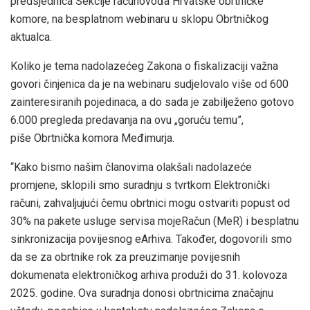
predsjednica Sekcije računovođa Hrvatske obrtničke
komore, na besplatnom webinaru u sklopu Obrtničkog
aktualca.
Koliko je tema nadolazećeg Zakona o fiskalizaciji važna
govori činjenica da je na webinaru sudjelovalo više od 600
zainteresiranih pojedinaca, a do sada je zabilježeno gotovo
6.000 pregleda predavanja na ovu „goruću temu”,
piše Obrtnička komora Međimurja.
“Kako bismo našim članovima olakšali nadolazeće
promjene, sklopili smo suradnju s tvrtkom Elektronički
računi, zahvaljujući čemu obrtnici mogu ostvariti popust od
30% na pakete usluge servisa mojeRačun (MeR) i besplatnu
sinkronizacija povijesnog eArhiva. Također, dogovorili smo
da se za obrtnike rok za preuzimanje povijesnih
dokumenata elektroničkog arhiva produži do 31. kolovoza
2025. godine. Ova suradnja donosi obrtnicima značajnu