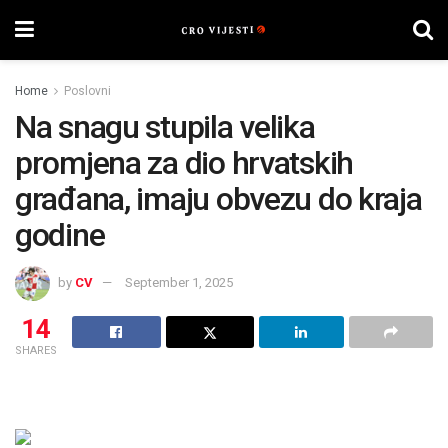
Home
Poslovni
Na snagu stupila velika
promjena za dio hrvatskih
građana, imaju obvezu do kraja
godine
by
CV
September 1, 2025
14
SHARES