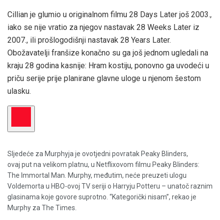
Cillian je glumio u originalnom filmu 28 Days Later još 2003.,
iako se nije vratio za njegov nastavak 28 Weeks Later iz
2007., ili prošlogodišnji nastavak 28 Years Later.
Obožavatelji franšize konačno su ga još jednom ugledali na
kraju 28 godina kasnije: Hram kostiju, ponovno ga uvodeći u
priču serije prije planirane glavne uloge u njenom šestom
ulasku.
Sljedeće za Murphyja je ovotjedni povratak Peaky Blinders,
ovaj put na velikom platnu, u Netflixovom filmu Peaky Blinders:
The Immortal Man. Murphy, međutim, neće preuzeti ulogu
Voldemorta u HBO-ovoj TV seriji o Harryju Potteru – unatoč raznim
glasinama koje govore suprotno. “Kategorički nisam”, rekao je
Murphy za The Times.