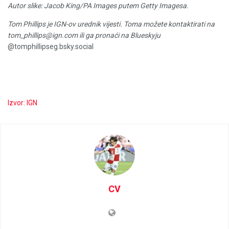
Autor slike: Jacob King/PA Images putem Getty Imagesa.
Tom Phillips je IGN-ov urednik vijesti. Toma možete kontaktirati na
tom_phillips@ign.com ili ga pronaći na Blueskyju
@tomphillipseg.bsky.social
Izvor: IGN
CV