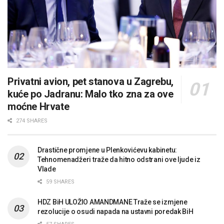
Privatni avion, pet stanova u Zagrebu,
kuće po Jadranu: Malo tko zna za ove
moćne Hrvate
274 SHARES
Drastične promjene u Plenkovićevu kabinetu:
Tehnomenadžeri traže da hitno odstrani ove ljude iz
Vlade
59 SHARES
HDZ BiH ULOŽIO AMANDMANE Traže se izmjene
rezolucije o osudi napada na ustavni poredak BiH