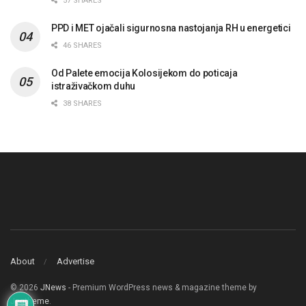
57 SHARES
PPD i MET ojačali sigurnosna nastojanja RH u energetici
46 SHARES
Od Palete emocija Kolosijekom do poticaja
istraživačkom duhu
38 SHARES
About
Advertise
© 2026
JNews
- Premium WordPress news & magazine theme by
Jegtheme
.