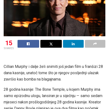
15
SHARES
Cillian Murphy i dalje želi snimiti još jedan film u franšizi 28
dana kasnije, unatoč tome što je njegov posljednji ulazak
završio kao bomba na blagajnama.
28 godina kasnije: The Bone Temple, u kojem Murphy ima
samo epizodnu ulogu, lansiran je u siječnju — samo sedam
mjeseci nakon prošlogodišnjeg 28 godina kasnije. Kreator
serije Danny Boyle planirao je ova dva filma kao početak