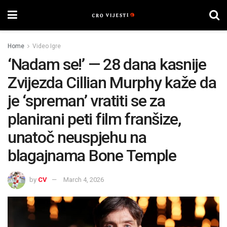
Home
Video Igre
‘Nadam se!’ — 28 dana kasnije
Zvijezda Cillian Murphy kaže da
je ‘spreman’ vratiti se za
planirani peti film franšize,
unatoč neuspjehu na
blagajnama Bone Temple
by
CV
March 4, 2026