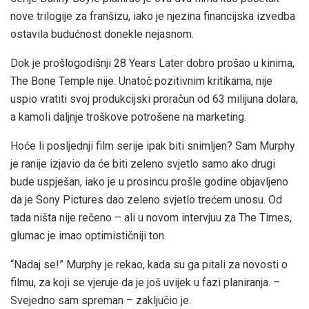
nove trilogije za franšizu, iako je njezina financijska izvedba
ostavila budućnost donekle nejasnom.
Dok je prošlogodišnji 28 Years Later dobro prošao u kinima,
The Bone Temple nije. Unatoč pozitivnim kritikama, nije
uspio vratiti svoj produkcijski proračun od 63 milijuna dolara,
a kamoli daljnje troškove potrošene na marketing.
Hoće li posljednji film serije ipak biti snimljen? Sam Murphy
je ranije izjavio da će biti zeleno svjetlo samo ako drugi
bude uspješan, iako je u prosincu prošle godine objavljeno
da je Sony Pictures dao zeleno svjetlo trećem unosu. Od
tada ništa nije rečeno – ali u novom intervjuu za The Times,
glumac je imao optimističniji ton.
“Nadaj se!” Murphy je rekao, kada su ga pitali za novosti o
filmu, za koji se vjeruje da je još uvijek u fazi planiranja. –
Svejedno sam spreman – zaključio je.