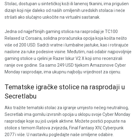
Stolac, dostupan u sintetičkoj koži ili lanenoj tkanini, ima prigušen
dizajn koji nije daleko od naših omiljenih uredskih stolaca i neće
stršati ako slučajno uskočite na virtualni sastanak.
Jedna od najjeftinijih gaming stolica na rasprodaji je TC100
Relaxed iz Corsaira, solidna proračunska opcija koja košta nešto
više od 200 USD. Sadrži vratne i lumbalne jastuke, kao i rotirajuće
naslone za ruke podesive visine. Međutim, naš odabir najpovoljnije
gaming stolice u cjelini je Razer Iskur V2 X koji smo recenzirali
ranije ove godine. Sa samo 249 USD tijekom Amazonove Cyber ​​
Monday rasprodaje, ima ukupnu najbolju vrijednost za cijenu.
Tematske igračke stolice na rasprodaji u
Secretlabu
Ako tražite tematski stolac za igranje umjesto nečeg neutralnog,
Secretlab ima gomilu izvrsnih opcija u sklopu svoje Cyber ​​Monday
rasprodaje koje su još uvijek aktivne. Možete postići popuste na
stolice s temom Ratova zvijezda, Final Fantasy XIV, Cyberpunk
2077 i više. U nastavku pogledajte naše omiljene odabire.