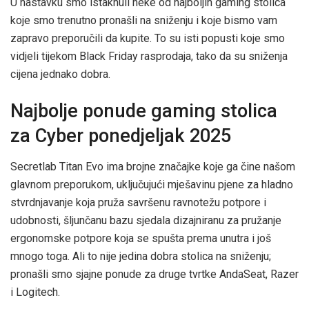
U nastavku smo istaknuli neke od najboljih gaming stolica
koje smo trenutno pronašli na sniženju i koje bismo vam
zapravo preporučili da kupite. To su isti popusti koje smo
vidjeli tijekom Black Friday rasprodaja, tako da su sniženja
cijena jednako dobra.
Najbolje ponude gaming stolica
za Cyber ​​ponedjeljak 2025
Secretlab Titan Evo ima brojne značajke koje ga čine našom
glavnom preporukom, uključujući mješavinu pjene za hladno
stvrdnjavanje koja pruža savršenu ravnotežu potpore i
udobnosti, šljunčanu bazu sjedala dizajniranu za pružanje
ergonomske potpore koja se spušta prema unutra i još
mnogo toga. Ali to nije jedina dobra stolica na sniženju;
pronašli smo sjajne ponude za druge tvrtke AndaSeat, Razer
i Logitech.