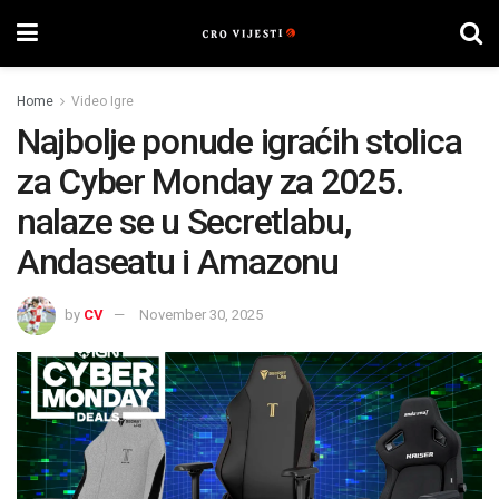
Home
Video Igre
Najbolje ponude igraćih stolica
za Cyber ​​Monday za 2025.
nalaze se u Secretlabu,
Andaseatu i Amazonu
by
CV
November 30, 2025