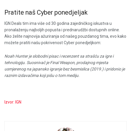
Pratite naš Cyber ​​ponedjeljak
IGN Deals tim ima više od 30 godina zajedničkog iskustva u
pronalaženju najboljih popusta i prednarudžbi dostupnih online.
Ako želite najnovija ažuriranja od našeg pouzdanog tima, evo kako
možete pratiti našu pokrivenost Cyber ​​ponedjeljkom:
Noah Hunter je slobodni pisac i recenzent sa strašću za igre i
tehnologiju. Suosnivač je Final Weapon, prodajnog mjesta
usmjerenog na japansko igranje bez besmislica (2019.) i pridonio je
raznim izdavačima koji pišu o tom mediju.
Izvor: IGN