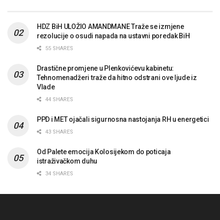
HDZ BiH ULOŽIO AMANDMANE Traže se izmjene
rezolucije o osudi napada na ustavni poredak BiH
55 SHARES
Drastične promjene u Plenkovićevu kabinetu:
Tehnomenadžeri traže da hitno odstrani ove ljude iz
Vlade
44 SHARES
PPD i MET ojačali sigurnosna nastojanja RH u energetici
43 SHARES
Od Palete emocija Kolosijekom do poticaja
istraživačkom duhu
34 SHARES