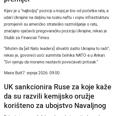
Kijev je u “najboljoj” poziciji u kojoj je bio od početka rata, a
udari Ukrajine na daljinu na rusku naftu i vojnu infrastrukturu
promijenili su američko strateško razmišljanje o ratu,
značajno ojačavši pregovaračku poziciju Ukrajine, rekao je
Stubb za Financial Times.
“Mislim da [all Nato leaders] shvatiti zašto Ukrajina to radi”,
rekao je, govoreći uoči summita čelnika NATO-a u Ankari.
“Svi vjeruju da moramo nastaviti povećavati pritisak.”
Maira Butt
7. srpnja 2026. 09:00
UK sankcionira Ruse za koje kaže
da su razvili kemijsko oružje
korišteno za ubojstvo Navaljnog