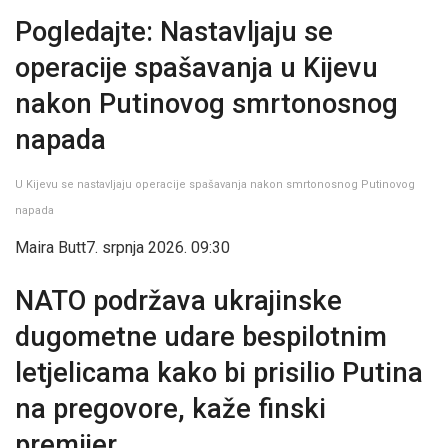
Pogledajte: Nastavljaju se
operacije spašavanja u Kijevu
nakon Putinovog smrtonosnog
napada
U Kijevu se nastavljaju operacije spašavanja nakon smrtonosnog Putinovog
napada
Maira Butt
7. srpnja 2026. 09:30
NATO podržava ukrajinske
dugometne udare bespilotnim
letjelicama kako bi prisilio Putina
na pregovore, kaže finski
premijer