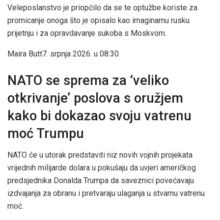
Veleposlanstvo je priopćilo da se te optužbe koriste za
promicanje onoga što je opisalo kao imaginarnu rusku
prijetnju i za opravdavanje sukoba s Moskvom.
Maira Butt
7. srpnja 2026. u 08:30
NATO se sprema za ‘veliko
otkrivanje’ poslova s ​​oružjem
kako bi dokazao svoju vatrenu
moć Trumpu
NATO će u utorak predstaviti niz novih vojnih projekata
vrijednih milijarde dolara u pokušaju da uvjeri američkog
predsjednika Donalda Trumpa da saveznici povećavaju
izdvajanja za obranu i pretvaraju ulaganja u stvarnu vatrenu
moć.