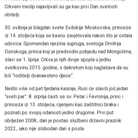
Crkveni mediji najavljivali su ga kao prvi Dan svetosti
obitelji.
30. svibnja je blagdan svete Evdokije Moskovske, princeze
iz 14. stoljeća koja se kasno zavjetovala nakon što je ostala
udovica. Spomendan njezina supruga, svetoga Dmitrija
Donskoga, princa koji je predvodio pobjedu nad Mongolima,
slavi se 1. lipnja. Crkva je njih dvoje spojila u jednu
svetkovinu 2015. godine, s dekretom koji naglašava da su
bili “roditelji dvanaestero djece”.
Nešto više od pet tjedana kasnije, Rusi će slaviti još jedan
“sveti par”. 8. srpnja časti se sv. Petar i Fevronija, princ i
princeza iz 13. stoljeća, cijenjeni kao zaštitnici braka i
poznati po svojoj odanosti jedno drugome. Prvi put
obilježen 2008., dan je postao službeni državni praznik
2022., iako nije slobodan dan s posla.