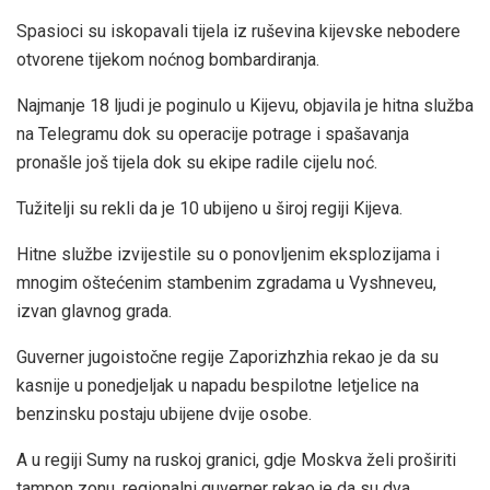
Spasioci su iskopavali tijela iz ruševina kijevske nebodere
otvorene tijekom noćnog bombardiranja.
Najmanje 18 ljudi je poginulo u Kijevu, objavila je hitna služba
na Telegramu dok su operacije potrage i spašavanja
pronašle još tijela dok su ekipe radile cijelu noć.
Tužitelji su rekli da je 10 ubijeno u široj regiji Kijeva.
Hitne službe izvijestile su o ponovljenim eksplozijama i
mnogim oštećenim stambenim zgradama u Vyshneveu,
izvan glavnog grada.
Guverner jugoistočne regije Zaporizhzhia rekao je da su
kasnije u ponedjeljak u napadu bespilotne letjelice na
benzinsku postaju ubijene dvije osobe.
A u regiji Sumy na ruskoj granici, gdje Moskva želi proširiti
tampon zonu, regionalni guverner rekao je da su dva