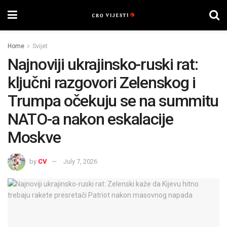
Home
Svijet
Najnoviji ukrajinsko-ruski rat:
ključni razgovori Zelenskog i
Trumpa očekuju se na summitu
NATO-a nakon eskalacije
Moskve
by
CV
July 7, 2026