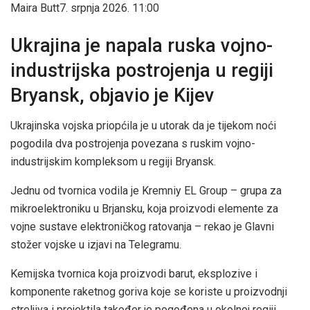
Maira Butt
7. srpnja 2026. 11:00
Ukrajina je napala ruska vojno-
industrijska postrojenja u regiji
Bryansk, objavio je Kijev
Ukrajinska vojska priopćila je u utorak da je tijekom noći
pogodila dva postrojenja povezana s ruskim vojno-
industrijskim kompleksom u regiji Bryansk.
Jednu od tvornica vodila je Kremniy EL Group – grupa za
mikroelektroniku u Brjansku, koja proizvodi elemente za
vojne sustave elektroničkog ratovanja – rekao je Glavni
stožer vojske u izjavi na Telegramu.
Kemijska tvornica koja proizvodi barut, eksplozive i
komponente raketnog goriva koje se koriste u proizvodnji
streljiva i projektila također je pogođena u okolnoj regiji,