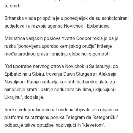
te smrti.
Britanska vlada priopćila je u ponedjeljak da su sankcionirani
sudjelovali u razvoju agensa Novichok i Epibatidina.
Ministrica vanjskih poslova Yvette Cooper rekla je da je
ruska “ponovljena uporaba kemijskog oružja” kršenje
međunarodnog prava i prijetnja globalnoj sigurnosti.
“Od upotrebe nervnog otrova Novichok u Salisburyju do
Epibatidina u Sibiru, trovanja Dawn Sturgess i Alekseja
Navaljnog, Rusija nastavlja koristiti barbarske alate za
nanošenje smrti i patnje nedužnim civilima, uključujući i
Ukrajinu”, dodala je.
Rusko veleposlanstvo u Londonu objavilo je u objavi na
platformi za razmjenu poruka Telegram da “kategorički”
odbacuje takve optužbe, nazivajući ih “klevetom”.