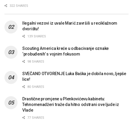
322 SHARES
Ilegalni vezovi iz uvale Marić završili u reciklažnom
dvorištu!
139 SHARES
Scouting America kreće u odbacivanje oznake
‘probuđenih’ s vojnim fokusom
98 SHARES
SVEČANO OTVORENJE Luka Baška je dobila novo, ljepše
lice!
80 SHARES
Drastične promjene u Plenkovićevu kabinetu:
Tehnomenadžeri traže da hitno odstrani ove ljude iz
Vlade
77 SHARES