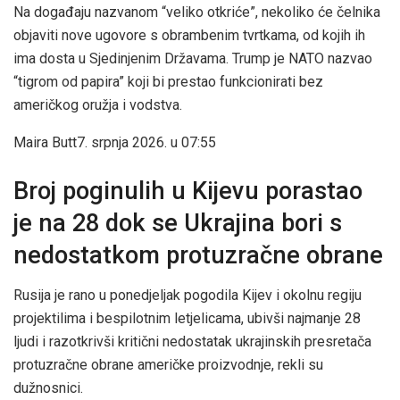
Na događaju nazvanom “veliko otkriće”, nekoliko će čelnika
objaviti nove ugovore s obrambenim tvrtkama, od kojih ih
ima dosta u Sjedinjenim Državama. Trump je NATO nazvao
“tigrom od papira” koji bi prestao funkcionirati bez
američkog oružja i vodstva.
Maira Butt
7. srpnja 2026. u 07:55
Broj poginulih u Kijevu porastao
je na 28 dok se Ukrajina bori s
nedostatkom protuzračne obrane
Rusija je rano u ponedjeljak pogodila Kijev i okolnu regiju
projektilima i bespilotnim letjelicama, ubivši najmanje 28
ljudi i razotkrivši kritični nedostatak ukrajinskih presretača
protuzračne obrane američke proizvodnje, rekli su
dužnosnici.