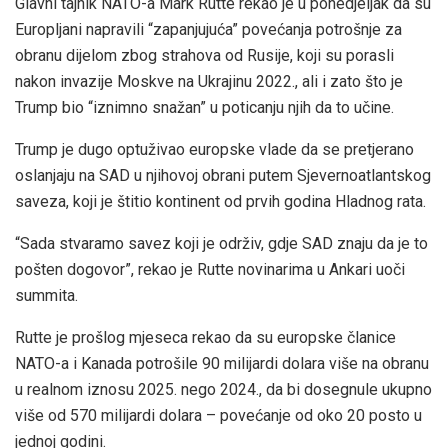
Glavni tajnik NATO-a Mark Rutte rekao je u ponedjeljak da su
Europljani napravili “zapanjujuća” povećanja potrošnje za
obranu dijelom zbog strahova od Rusije, koji su porasli
nakon invazije Moskve na Ukrajinu 2022., ali i zato što je
Trump bio “iznimno snažan” u poticanju njih da to učine.
Trump je dugo optuživao europske vlade da se pretjerano
oslanjaju na SAD u njihovoj obrani putem Sjevernoatlantskog
saveza, koji je štitio kontinent od prvih godina Hladnog rata.
“Sada stvaramo savez koji je održiv, gdje SAD znaju da je to
pošten dogovor”, rekao je Rutte novinarima u Ankari uoči
summita.
Rutte je prošlog mjeseca rekao da su europske članice
NATO-a i Kanada potrošile 90 milijardi dolara više na obranu
u realnom iznosu 2025. nego 2024., da bi dosegnule ukupno
više od 570 milijardi dolara – povećanje od oko 20 posto u
jednoj godini.