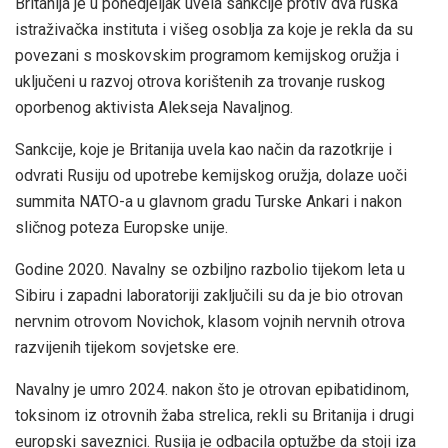
Britanija je u ponedjeljak uvela sankcije protiv dva ruska
istraživačka instituta i višeg osoblja za koje je rekla da su
povezani s moskovskim programom kemijskog oružja i
uključeni u razvoj otrova korištenih za trovanje ruskog
oporbenog aktivista Alekseja Navaljnog.
Sankcije, koje je Britanija uvela kao način da razotkrije i
odvrati Rusiju od upotrebe kemijskog oružja, dolaze uoči
summita NATO-a u glavnom gradu Turske Ankari i nakon
sličnog poteza Europske unije.
Godine 2020. Navalny se ozbiljno razbolio tijekom leta u
Sibiru i zapadni laboratoriji zaključili su da je bio otrovan
nervnim otrovom Novichok, klasom vojnih nervnih otrova
razvijenih tijekom sovjetske ere.
Navalny je umro 2024. nakon što je otrovan epibatidinom,
toksinom iz otrovnih žaba strelica, rekli su Britanija i drugi
europski saveznici. Rusija je odbacila optužbe da stoji iza