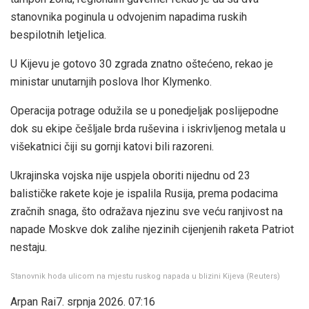
stanovnika poginula u odvojenim napadima ruskih
bespilotnih letjelica.
U Kijevu je gotovo 30 zgrada znatno oštećeno, rekao je
ministar unutarnjih poslova Ihor Klymenko.
Operacija potrage odužila se u ponedjeljak poslijepodne
dok su ekipe češljale brda ruševina i iskrivljenog metala u
višekatnici čiji su gornji katovi bili razoreni.
Ukrajinska vojska nije uspjela oboriti nijednu od 23
balističke rakete koje je ispalila Rusija, prema podacima
zračnih snaga, što odražava njezinu sve veću ranjivost na
napade Moskve dok zalihe njezinih cijenjenih raketa Patriot
nestaju.
Stanovnik hoda ulicom na mjestu ruskog napada u blizini Kijeva
(
Reuters
)
Arpan Rai
7. srpnja 2026. 07:16