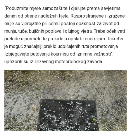
“Poduzmite mjere samozaštite i djelujte prema savjetima
danim od strane nadležnih tijela. Rasprostranjene i izražene
oluje su vjerojatne pri čemu postoji opasnost za život od
munja, tuče, bujičnih poplava i olujnog vjetra. Treba očekivati
prekide u prometu te prekide u opskrbi energijom. Također
je moguć značajniji prekid uobičajenih ruta prometovanja.
Izbjegavajte putovanja koja nisu od iznimne važnosti”,
upozorili su iz Državnog meteorološkog zavoda.