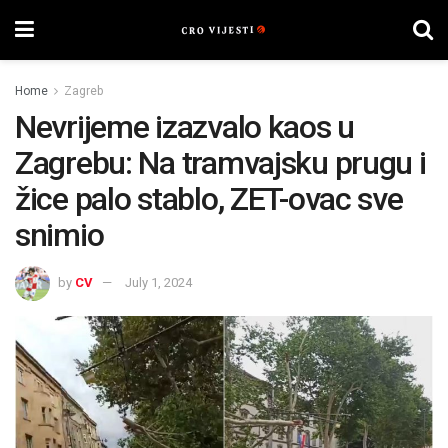
Home
Zagreb
Nevrijeme izazvalo kaos u
Zagrebu: Na tramvajsku prugu i
žice palo stablo, ZET-ovac sve
snimio
by
CV
July 1, 2024