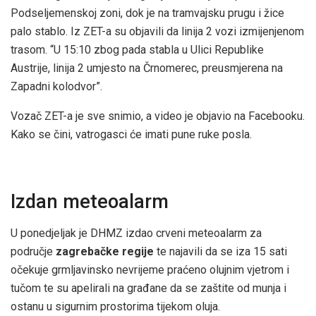
Podseljemenskoj zoni, dok je na tramvajsku prugu i žice
palo stablo. Iz ZET-a su objavili da linija 2 vozi izmijenjenom
trasom. “U 15:10 zbog pada stabla u Ulici Republike
Austrije, linija 2 umjesto na Črnomerec, preusmjerena na
Zapadni kolodvor”.
Vozač ZET-a je sve snimio, a video je objavio na Facebooku.
Kako se čini, vatrogasci će imati pune ruke posla.
Izdan meteoalarm
U ponedjeljak je DHMZ izdao crveni meteoalarm za
područje
zagrebačke regije
te najavili da se iza 15 sati
očekuje grmljavinsko nevrijeme praćeno olujnim vjetrom i
tučom te su apelirali na građane da se zaštite od munja i
ostanu u sigurnim prostorima tijekom oluja.