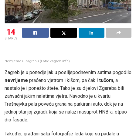
14
SHARES
Nevrijeme u Zagrebu (Foto: Zagreb.info)
Zagreb je u ponedjeljak u poslijepodnevnim satima pogodilo
nevrijeme
praćeno vjetrom i kišom, pa čak i
tučom
, a
nastalo je i ponešto štete. Tako je su dijelovi Zgareba bili
zahvaćni jakim naletima vjetra. Navodno je u kvartu
Trešnejvka pala poveća grana na parkirani auto, dok je na
jednoj starijoj zgradi, koja se nalazi nasuprot HNB-a, otpao
dio fasade.
Također, građani šalju fotografije leda koje su padale u