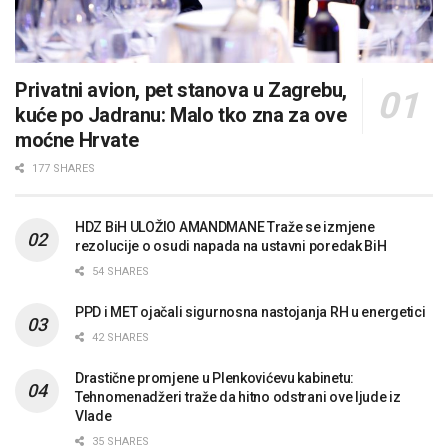
Privatni avion, pet stanova u Zagrebu,
kuće po Jadranu: Malo tko zna za ove
moćne Hrvate
177 SHARES
HDZ BiH ULOŽIO AMANDMANE Traže se izmjene
rezolucije o osudi napada na ustavni poredak BiH
54 SHARES
PPD i MET ojačali sigurnosna nastojanja RH u energetici
42 SHARES
Drastične promjene u Plenkovićevu kabinetu:
Tehnomenadžeri traže da hitno odstrani ove ljude iz
Vlade
35 SHARES