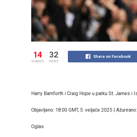
14
32
Share on Facebook
SHARES
VIEWS
Harry Bamforth i Craig Hope u parku St. James i I
Objavljeno:
18:00 GMT, 5. veljače 2025
|
Ažurirano:
Oglas