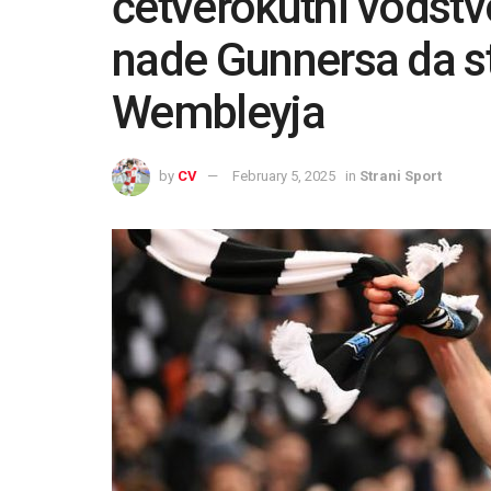
četverokutni vodstvo
nade Gunnersa da st
Wembleyja
by
CV
February 5, 2025
in
Strani Sport