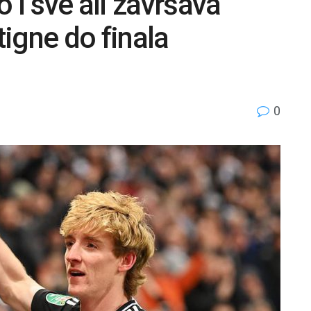
 i sve ali završava
igne do finala
0