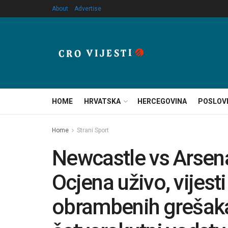
About
Advertise
HOME
HRVATSKA
HERCEGOVINA
POSLOV
Home
Strani Sport
Newcastle vs Arsen
Ocjena uživo, vijesti
obrambenih grešaka