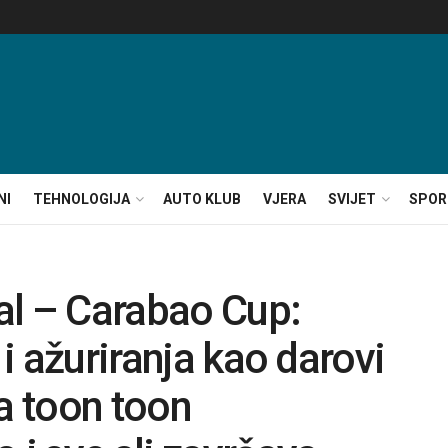
NI
TEHNOLOGIJA
AUTO KLUB
VJERA
SVIJET
SPOR
al – Carabao Cup:
 i ažuriranja kao darovi
 toon toon