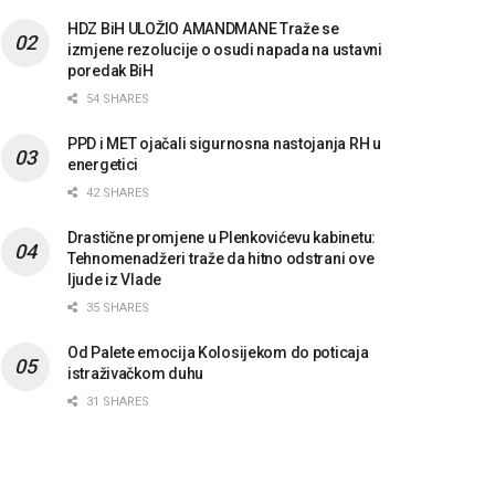
HDZ BiH ULOŽIO AMANDMANE Traže se
izmjene rezolucije o osudi napada na ustavni
poredak BiH
54 SHARES
PPD i MET ojačali sigurnosna nastojanja RH u
energetici
42 SHARES
Drastične promjene u Plenkovićevu kabinetu:
Tehnomenadžeri traže da hitno odstrani ove
ljude iz Vlade
35 SHARES
Od Palete emocija Kolosijekom do poticaja
istraživačkom duhu
31 SHARES