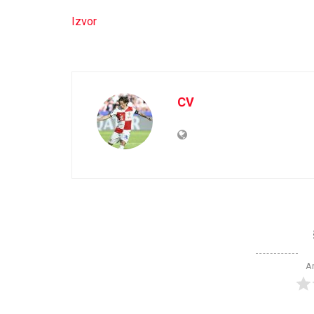
Izvor
CV
Ar