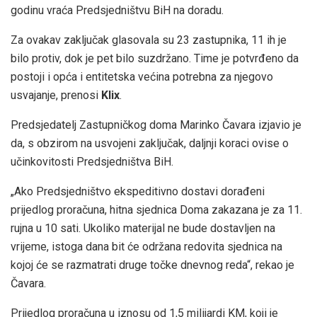
godinu vraća Predsjedništvu BiH na doradu.
Za ovakav zaključak glasovala su 23 zastupnika, 11 ih je
bilo protiv, dok je pet bilo suzdržano. Time je potvrđeno da
postoji i opća i entitetska većina potrebna za njegovo
usvajanje, prenosi
Klix
.
Predsjedatelj Zastupničkog doma Marinko
Čavara
izjavio je
da, s obzirom na usvojeni zaključak, daljnji koraci ovise o
učinkovitosti Predsjedništva BiH.
„Ako Predsjedni
štvo ekspeditivno dostavi dorađeni
prijedlog proračuna, hitna sjednica Doma zakazana je za 11.
rujna u 10 sati. Ukoliko materijal ne bude dostavljen na
vrijeme, istoga dana bit će održana redovita sjednica na
kojoj će se razmatrati druge točke dnevnog reda“, rekao je
Čavara
.
Prijedlog proračuna u iznosu od 1,5 milijardi KM, koji je