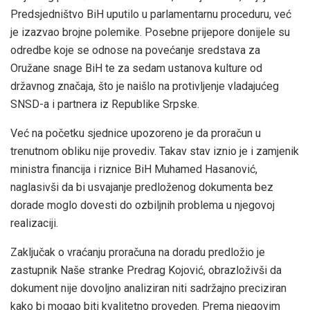
Predsjedništvo BiH uputilo u parlamentarnu proceduru, već
je izazvao brojne polemike. Posebne prijepore donijele su
odredbe koje se odnose na povećanje sredstava za
Oružane snage BiH te za sedam ustanova kulture od
državnog značaja, što je naišlo na protivljenje vladajućeg
SNSD-a i partnera iz Republike Srpske.
Već na početku sjednice upozoreno je da proračun u
trenutnom obliku nije provediv. Takav stav iznio je i zamjenik
ministra financija i riznice BiH Muhamed
Hasanović
,
naglasivši da bi usvajanje predloženog dokumenta bez
dorade moglo dovesti do ozbiljnih problema u njegovoj
realizaciji.
Zaključak o vraćanju proračuna na doradu predložio je
zastupnik Naše stranke Predrag
Kojović
, obrazloživši da
dokument nije dovoljno analiziran niti sadržajno preciziran
kako bi mogao biti kvalitetno proveden. Prema njegovim