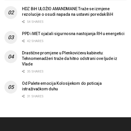
HDZ BiH ULOŽIO AMANDMANE Traže se izmjene
rezolucije o osudi napada na ustavni poredak BiH
54 SHARES
PPD i MET ojačali sigurnosna nastojanja RH u energetici
42 SHARES
Drastične promjene u Plenkovićevu kabinetu:
Tehnomenadžeri traže da hitno odstrani ove ljude iz
Vlade
35 SHARES
Od Palete emocija Kolosijekom do poticaja
istraživačkom duhu
31 SHARES