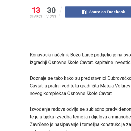
13
30
Share on Facebook
SHARES
VIEWS
Konavoski načelnik Božo Laisć podijelio je na sv
izgradnji Osnovne škole Cavtat, kapitalne investici
Doznaje se tako kako su predstavnici Dubrovačko
Cavtat, u pratnji voditelja gradilišta Mateja Volare
novog kompleksa Osnovne škole Cavtat.
Izvođenje radova odvija se sukladno predviđenom 
te je u tijeku izvedba temelja i dijelova armirano
Završeno je nasipavanje i temeljna konstrukcija z