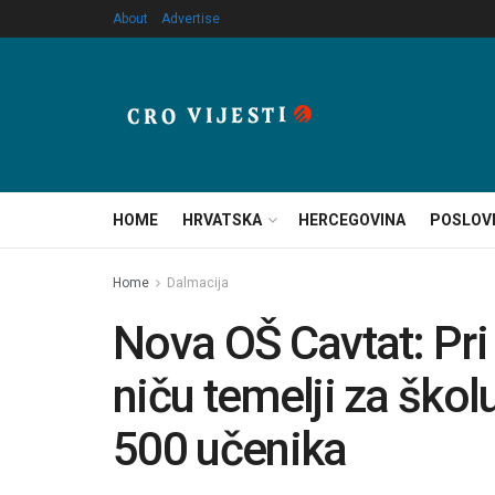
About
Advertise
HOME
HRVATSKA
HERCEGOVINA
POSLOV
Home
Dalmacija
Nova OŠ Cavtat: Pri 
niču temelji za školu
500 učenika