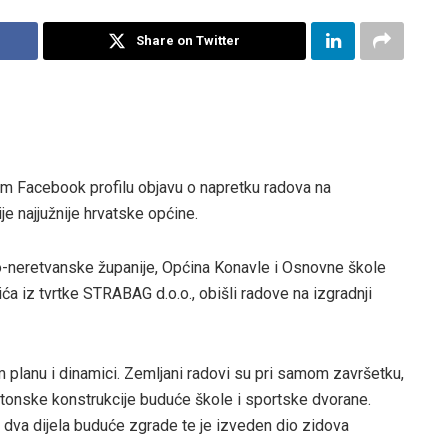
Share on Twitter
om Facebook profilu objavu o napretku radova na
je najjužnije hrvatske općine.
-neretvanske županije, Općina Konavle i Osnovne škole
vića iz tvrtke STRABAG d.o.o., obišli radove na izgradnji
planu i dinamici. Zemljani radovi su pri samom završetku,
betonske konstrukcije buduće škole i sportske dvorane.
a dva dijela buduće zgrade te je izveden dio zidova