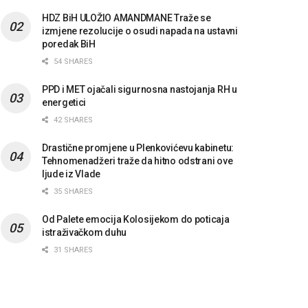
HDZ BiH ULOŽIO AMANDMANE Traže se
izmjene rezolucije o osudi napada na ustavni
poredak BiH
54 SHARES
PPD i MET ojačali sigurnosna nastojanja RH u
energetici
42 SHARES
Drastične promjene u Plenkovićevu kabinetu:
Tehnomenadžeri traže da hitno odstrani ove
ljude iz Vlade
35 SHARES
Od Palete emocija Kolosijekom do poticaja
istraživačkom duhu
31 SHARES