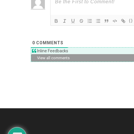
{}
0
COMMENTS
Inline Feedbacks
View all comments