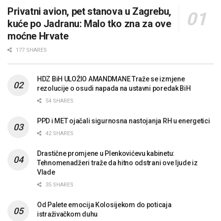
Privatni avion, pet stanova u Zagrebu,
kuće po Jadranu: Malo tko zna za ove
moćne Hrvate
177 SHARES
HDZ BiH ULOŽIO AMANDMANE Traže se izmjene
rezolucije o osudi napada na ustavni poredak BiH
54 SHARES
PPD i MET ojačali sigurnosna nastojanja RH u energetici
42 SHARES
Drastične promjene u Plenkovićevu kabinetu:
Tehnomenadžeri traže da hitno odstrani ove ljude iz
Vlade
35 SHARES
Od Palete emocija Kolosijekom do poticaja
istraživačkom duhu