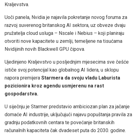
Kraljevstva.
Uoči panela, Nvidia je najavila pokretanje novog foruma za
razvoj suverenog britanskog AI sektora, uz obveze dvaju
pružatelja cloud usluga – Nscale i Nebius – koji planiraju
otvoriti nove kapacitete u zemlji, temeljene na tisućama
Nvidijinih novih Blackwell GPU čipova.
Ujedinjeno Kraljevstvo u posljednjim mjesecima sve češće
ističe svoj potencijal kao globalnog AI lidera, u sklopu
napora premijera
Starmera da svoju vladu Laburista
pozicionira kroz agendu usmjerenu na rast
gospodarstva.
U siječnju je Starmer predstavio ambiciozan plan za jačanje
domaće AI industrije, uključujući najavu popuštanja pravila za
gradnju podatkovnih centara te povećanje britanskih
računalnih kapaciteta čak dvadeset puta do 2030. godine.