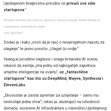
Ujedinjenom Kraljevstvu prirodno će
privući sve više
startupova
.“
Britanski premijer Keir Starmer ugostio je Jensena Huanga, čelnika Nvidije na
Londonskom tehnološkom tjednu
Foto: REUTERS
Dodao je i kako „misli da je riječ o nevjerojatnom mjestu za
ulaganje“ te jasno poručio: „Ulagat ću ovdje.“
Huang je posebno naglasio i snagu britanske AI scene,
rekavši da zemlja „ima jednu od najbogatijih zajednica
umjetne inteligencije na svijetu“,
uz „fantastične
startupove“ kao što su DeepMind, Wayve, Synthesia i
ElevenLabs.
„Ekosustav je zaista spreman za uzlijetanje – samo mu
nedostaje jedna stvar“, rekao je, aludirajući na odsutnost
domaće, suverene AI infrastrukture u vlasništvu Ujedinjenog