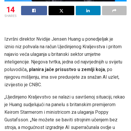
14
SHARES
Izvršni direktor Nvidije Jensen Huang u ponedjeljak je
iznio niz pohvala na račun Ujedinjenog Kraljevstva i pritom
najavio veća ulaganja u britanski sektor umjetne
inteligencije. Njegova tvrtka, jedna od najvrjednijih u svijetu
poluvodiča
, planira jače prisustvo u zemlji koja
, po
njegovu mišljenju, ima sve preduvjete za snažan AI uzlet,
izvijestio je CNBC.
„Ujedinjeno Kraljevstvo se nalazi u savršenoj situaciji, rekao
je Huang sudjelujući na panelu s britanskim premijerom
Keirom Starmerom i ministricom za ulaganja Poppy
Gustafsson. „Ne možete se baviti strojnim učenjem bez
stroja, a mogućnost izgradnje AI superračunala ovdje u