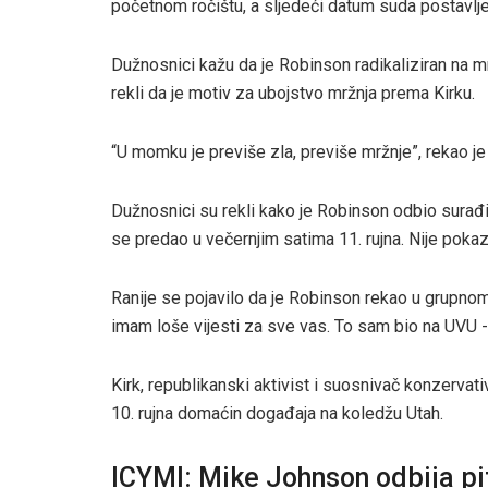
početnom ročištu, a sljedeći datum suda postavljen
Dužnosnici kažu da je Robinson radikaliziran na mre
rekli da je motiv za ubojstvo mržnja prema Kirku.
“U momku je previše zla, previše mržnje”, rekao 
Dužnosnici su rekli kako je Robinson odbio surađiv
se predao u večernjim satima 11. rujna. Nije poka
Ranije se pojavilo da je Robinson rekao u grupnom
imam loše vijesti za sve vas. To sam bio na UVU -
Kirk, republikanski aktivist i suosnivač konzervat
10. rujna domaćin događaja na koledžu Utah.
ICYMI: Mike Johnson odbija pi