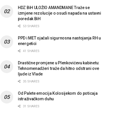
HDZ BiH ULOŽIO AMANDMANE Traže se
izmjene rezolucije o osudi napada na ustavni
poredak BiH
53 SHARES
PPD i MET ojačali sigurnosna nastojanja RH u
energetici
41 SHARES
Drastične promjene u Plenkovićevu kabinetu:
Tehnomenadžeri traže da hitno odstrani ove
ljude iz Vlade
35 SHARES
Od Palete emocija Kolosijekom do poticaja
istraživačkom duhu
31 SHARES