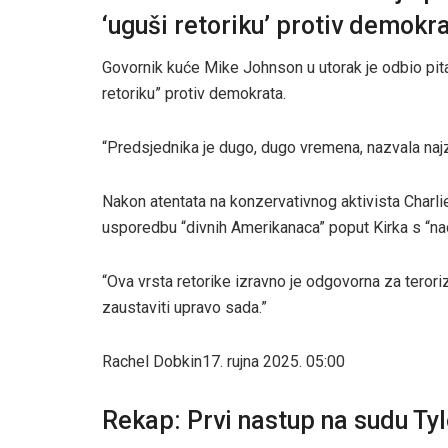
‘uguši retoriku’ protiv demokr
Govornik kuće Mike Johnson u utorak je odbio pit
retoriku” protiv demokrata.
“Predsjednika je dugo, dugo vremena, nazvala naj
Nakon atentata na konzervativnog aktivista Charliej
usporedbu “divnih Amerikanaca” poput Kirka s “na
“Ova vrsta retorike izravno je odgovorna za terori
zaustaviti upravo sada.”
Rachel Dobkin
17. rujna 2025. 05:00
Rekap: Prvi nastup na sudu Ty