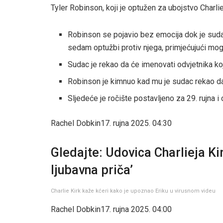
Tyler Robinson, koji je optužen za ubojstvo Charliej
Robinson se pojavio bez emocija dok je suda
sedam optužbi protiv njega, primjećujući m
Sudac je rekao da će imenovati odvjetnika ko
Robinson je kimnuo kad mu je sudac rekao da 
Sljedeće je ročište postavljeno za 29. rujna i
Rachel Dobkin
17. rujna 2025. 04:30
Gledajte: Udovica Charlieja Kir
ljubavna priča’
Charlie Kirk kaže kćeri kako je upoznao Eriku u virusnom videu
Rachel Dobkin
17. rujna 2025. 04:00