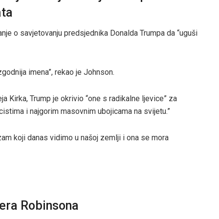
ata
anje o savjetovanju predsjednika Donalda Trumpa da “uguši
zgodnija imena”, rekao je Johnson.
a Kirka, Trump je okrivio “one s radikalne ljevice” za
cistima i najgorim masovnim ubojicama na svijetu.”
zam koji danas vidimo u našoj zemlji i ona se mora
lera Robinsona