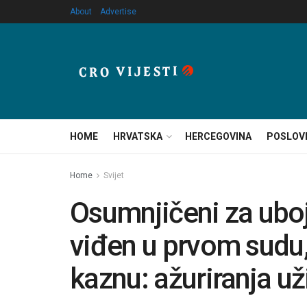
About
Advertise
HOME
HRVATSKA
HERCEGOVINA
POSLOV
Home
Svijet
Osumnjičeni za uboj
viđen u prvom sudu, 
kaznu: ažuriranja už