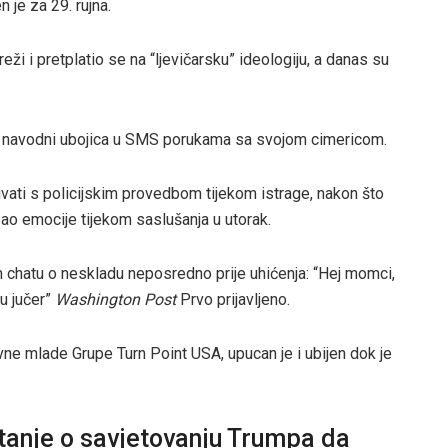
 je za 29. rujna.
ži i pretplatio se na “ljevičarsku” ideologiju, a danas su
je navodni ubojica u SMS porukama sa svojom cimericom.
ati ​​s policijskim provedbom tijekom istrage, nakon što
zao emocije tijekom saslušanja u utorak.
 chatu o neskladu neposredno prije uhićenja: “Hej momci,
u jučer”
Washington Post
Prvo prijavljeno.
ivne mlade Grupe Turn Point USA, upucan je i ubijen dok je
tanje o savjetovanju Trumpa da