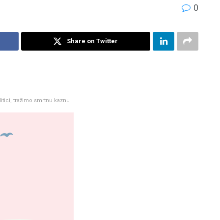
0
Share on Twitter
litici, tražimo smrtnu kaznu