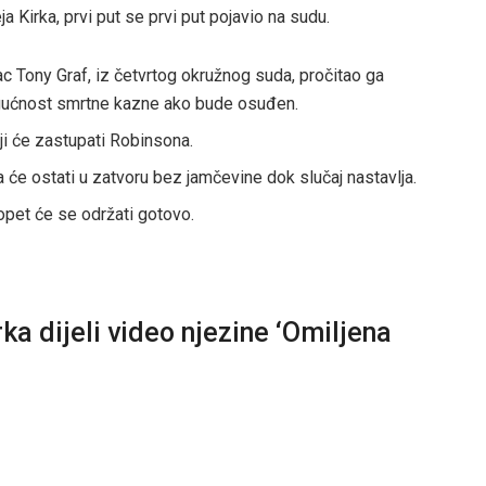
a Kirka, prvi put se prvi put pojavio na sudu.
c Tony Graf, iz četvrtog okružnog suda, pročitao ga
ogućnost smrtne kazne ako bude osuđen.
ji će zastupati Robinsona.
će ostati u zatvoru bez jamčevine dok slučaj nastavlja.
 opet će se održati gotovo.
ka dijeli video njezine ‘Omiljena