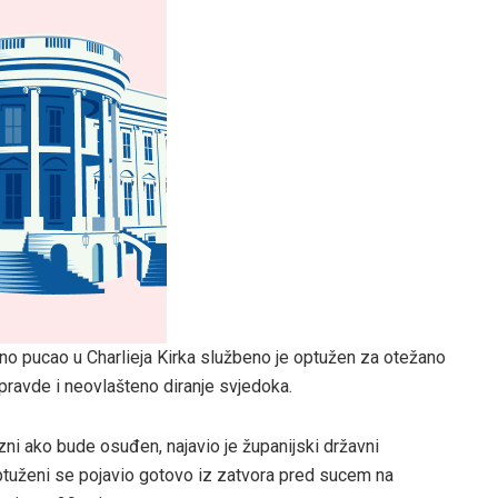
no pucao u Charlieja Kirka službeno je optužen za otežano
u pravde i neovlašteno diranje svjedoka.
ni ako bude osuđen, najavio je županijski državni
Optuženi se pojavio gotovo iz zatvora pred sucem na