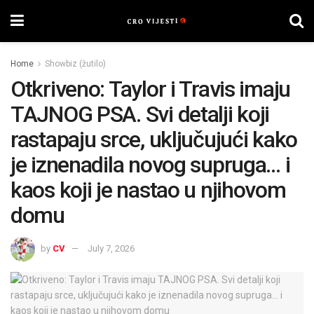
Home
Showbiz (žutilo)
Otkriveno: Taylor i Travis imaju
TAJNOG PSA. Svi detalji koji
rastapaju srce, uključujući kako
je iznenadila novog supruga… i
kaos koji je nastao u njihovom
domu
by
CV
July 7, 2026