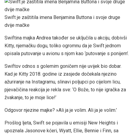
Swift je zaštitila imena Benjamina Buttona i svoje druge
dvije mačke
Swiftina majka Andrea također se uključila u akciju, dobivši
Kitty, njemačku dogu, toliko ogromnu da je Swift jednom
opisala putovanje u avionu s njom kao ‘putovanje s ponijem’.
Swiftov odnos s golemim goničem nije uvijek bio dobar.
Kad je Kitty 2018. godine iz zasjede dočekala njezino
ažuriranje na Instagramu, slinavi poljupci po cijelom licu,
pjevačičina reakcija je rekla sve: ‘O Bože, to nije igračka za
žvakanje, to je moje lice!’
Odgovor njezine majke? »Ali ja je volim. Ali ja je volim.’
Prošlog ljeta, Swift se pojavila u emisiji New Heights i
upoznala Jasonove kćeri, Wyatt, Ellie, Bennie i Finn, sa