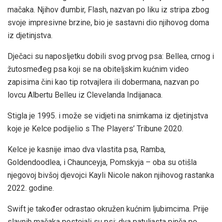
mačaka. Njihov đumbir, Flash, nazvan po liku iz stripa zbog
svoje impresivne brzine, bio je sastavni dio njihovog doma
iz djetinjstva.
Dječaci su naposljetku dobili svog prvog psa: Bellea, crnog i
žutosmeđeg psa koji se na obiteljskim kućnim video
zapisima čini kao tip rotvajlera ili dobermana, nazvan po
lovcu Albertu Belleu iz Clevelanda Indijanaca.
Stigla je 1995. i može se vidjeti na snimkama iz djetinjstva
koje je Kelce podijelio s The Players’ Tribune 2020.
Kelce je kasnije imao dva vlastita psa, Ramba,
Goldendoodlea, i Chaunceyja, Pomskyja – oba su otišla
njegovoj bivšoj djevojci Kayli Nicole nakon njihovog rastanka
2022. godine.
Swift je također odrastao okružen kućnim ljubimcima. Prije
slavnih mačaka postojali su psi: dva patuljasta pinča po