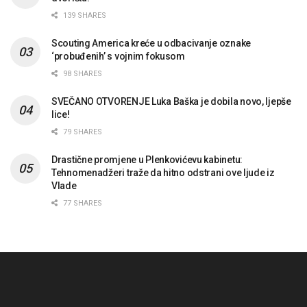
139 SHARES
Scouting America kreće u odbacivanje oznake
‘probuđenih’ s vojnim fokusom
98 SHARES
SVEČANO OTVORENJE Luka Baška je dobila novo, ljepše
lice!
79 SHARES
Drastične promjene u Plenkovićevu kabinetu:
Tehnomenadžeri traže da hitno odstrani ove ljude iz
Vlade
77 SHARES