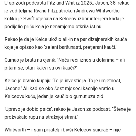
U epizodi podcasta Fitz and Whit iz 2025., Jason, 38, rekao
je voditeljima Ryanu Fitzpatricku i Andrewu Whitworthu
koliko je Swift utjecala na Kelceov izbor interijera kada je
podijelio priču koja je nenamjerno otkrila istinu.
Rekao je da je Kelce uložio all-in na par dizajnerskih kauča
koje je opisao kao ‘zeleni baršunasti, pretjerani kauči.’
Gurnuo je brata na cjenik: ‘Neću reći iznos u dolarima – ali
pitam se, stari, kakvi su ovi kauči?’
Kelce je branio kupnju: ‘To je investicija. To je umjetnost,
Jasone.’ Ali kad se oko šest mjeseci kasnije vratio u
Kelceovu kuću, jedan je kauč bio gurnut uza zid.
‘Upravo je dobio psića’, rekao je Jason za podcast. “Štene je
prožvakalo rupu na stražnjoj strani.”
Whitworth – i sam prijatelj i bivši Kelceov suigrač – nije