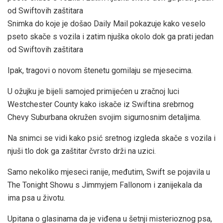
Snimka do koje je došao Daily Mail pokazuje kako veselo
pseto skače s vozila i zatim njuška okolo dok ga prati jedan
od Swiftovih zaštitara
Ipak, tragovi o novom štenetu gomilaju se mjesecima.
U ožujku je bijeli samojed primijećen u zračnoj luci
Westchester County kako iskače iz Swiftina srebrnog
Chevy Suburbana okružen svojim sigurnosnim detaljima.
Na snimci se vidi kako psić sretnog izgleda skače s vozila i
njuši tlo dok ga zaštitar čvrsto drži na uzici.
Samo nekoliko mjeseci ranije, međutim, Swift se pojavila u
The Tonight Showu s Jimmyjem Fallonom i zanijekala da
ima psa u životu.
Upitana o glasinama da je viđena u šetnji misterioznog psa,