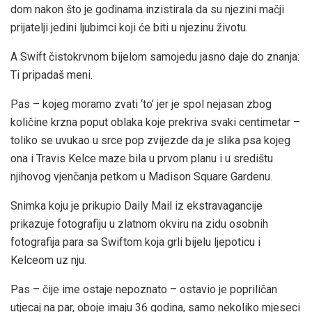
dom nakon što je godinama inzistirala da su njezini mačji
prijatelji jedini ljubimci koji će biti u njezinu životu.
A Swift čistokrvnom bijelom samojedu jasno daje do znanja:
Ti pripadaš meni.
Pas – kojeg moramo zvati ‘to’ jer je spol nejasan zbog
količine krzna poput oblaka koje prekriva svaki centimetar –
toliko se uvukao u srce pop zvijezde da je slika psa kojeg
ona i Travis Kelce maze bila u prvom planu i u središtu
njihovog vjenčanja petkom u Madison Square Gardenu.
Snimka koju je prikupio Daily Mail iz ekstravagancije
prikazuje fotografiju u zlatnom okviru na zidu osobnih
fotografija para sa Swiftom koja grli bijelu ljepoticu i
Kelceom uz nju.
Pas – čije ime ostaje nepoznato – ostavio je popriličan
utjecaj na par, oboje imaju 36 godina, samo nekoliko mjeseci