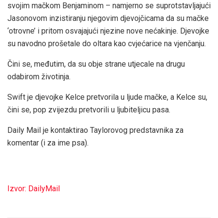
svojim mačkom Benjaminom – namjerno se suprotstavljajući
Jasonovom inzistiranju njegovim djevojčicama da su mačke
‘otrovne’ i pritom osvajajući njezine nove nećakinje. Djevojke
su navodno prošetale do oltara kao cvjećarice na vjenčanju.
Čini se, međutim, da su obje strane utjecale na drugu
odabirom životinja.
Swift je djevojke Kelce pretvorila u ljude mačke, a Kelce su,
čini se, pop zvijezdu pretvorili u ljubiteljicu pasa.
Daily Mail je kontaktirao Taylorovog predstavnika za
komentar (i za ime psa).
Izvor: DailyMail