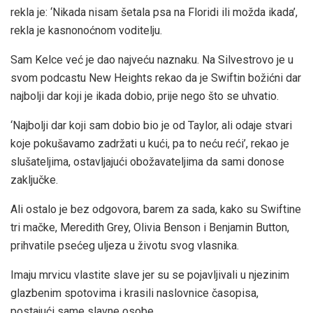
rekla je: ‘Nikada nisam šetala psa na Floridi ili možda ikada’,
rekla je kasnonoćnom voditelju.
Sam Kelce već je dao najveću naznaku. Na Silvestrovo je u
svom podcastu New Heights rekao da je Swiftin božićni dar
najbolji dar koji je ikada dobio, prije nego što se uhvatio.
‘Najbolji dar koji sam dobio bio je od Taylor, ali odaje stvari
koje pokušavamo zadržati u kući, pa to neću reći’, rekao je
slušateljima, ostavljajući obožavateljima da sami donose
zaključke.
Ali ostalo je bez odgovora, barem za sada, kako su Swiftine
tri mačke, Meredith Grey, Olivia Benson i Benjamin Button,
prihvatile psećeg uljeza u životu svog vlasnika.
Imaju mrvicu vlastite slave jer su se pojavljivali u njezinim
glazbenim spotovima i krasili naslovnice časopisa,
postajući same slavne osobe.