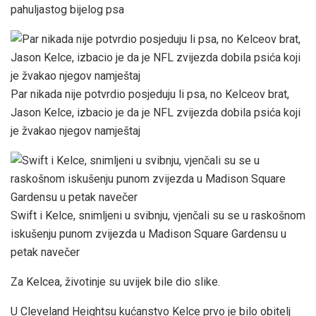
pahuljastog bijelog psa
Par nikada nije potvrdio posjeduju li psa, no Kelceov brat,
Jason Kelce, izbacio je da je NFL zvijezda dobila psića koji
je žvakao njegov namještaj
Swift i Kelce, snimljeni u svibnju, vjenčali su se u raskošnom
iskušenju punom zvijezda u Madison Square Gardensu u
petak navečer
Za Kelcea, životinje su uvijek bile dio slike.
U Cleveland Heightsu kućanstvo Kelce prvo je bilo obitelj