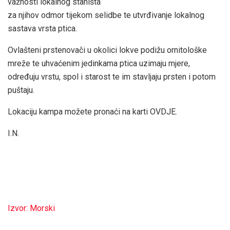
važnosti lokalnog staništa
za njihov odmor tijekom selidbe te utvrđivanje lokalnog
sastava vrsta ptica.
Ovlašteni prstenovači u okolici lokve podižu ornitološke
mreže te uhvaćenim jedinkama ptica uzimaju mjere,
određuju vrstu, spol i starost te im stavljaju prsten i potom
puštaju.
Lokaciju kampa možete pronaći na karti OVDJE.
I.N.
Izvor: Morski