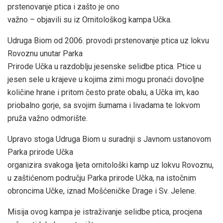
prstenovanje ptica i zašto je ono
važno – objavili su iz Ornitološkog kampa Učka.
Udruga Biom od 2006. provodi prstenovanje ptica uz lokvu
Rovoznu unutar Parka
Prirode Učka u razdoblju jesenske selidbe ptica. Ptice u
jesen sele u krajeve u kojima zimi mogu pronaći dovoljne
količine hrane i pritom često prate obalu, a Učka im, kao
priobalno gorje, sa svojim šumama i livadama te lokvom
pruža važno odmorište.
Upravo stoga Udruga Biom u suradnji s Javnom ustanovom
Parka prirode Učka
organizira svakoga ljeta ornitološki kamp uz lokvu Rovoznu,
u zaštićenom području Parka prirode Učka, na istočnim
obroncima Učke, iznad Mošćeničke Drage i Sv. Jelene.
Misija ovog kampa je istraživanje selidbe ptica, procjena